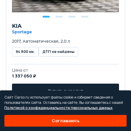
KIA
Sportage
2017, Автоматическая, 2.0 л
94 800 км.
ДТП не найдены
Цена от
1 337 050 ₽
Купить в кредит
Сайт Carso.ru использует файлы cookie и собирает сведения о
пользователях сайта. Оставаясь на сайте, Вы соглашаетесь с нашей
Trade-in
Политикой о конфеденциальности персональных данных
.
Соглашаюсь
В наличии:
VIN Проверен