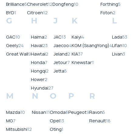
Brilliance
5
Chevrolet
12
Dongfeng
10
Forthing
5
BYD
1
Citroen
12
Foton
2
G
H
J
K
L
GAC
10
Haima
2
JAC
13
Kaiyi
4
Lada
53
Geely
24
Haval
23
Jaecoo
4
KGM (SsangYong)
4
Lifan
10
Great Wall
9
Hawtai
2
Jeland
2
KIA
37
Livan
3
Honda
7
Jetour
7
Knewstar
1
Hongqi
2
Jetta
5
Hower
2
Hyundai
27
M
N
O
P
R
Mazda
10
Nissan
11
Omoda
6
Peugeot
9
Ravon
5
MG
7
Opel
13
Renault
18
Mitsubishi
12
Oting
1