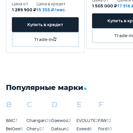
1 505 000 ₽
17 916
1 289 900 ₽
15 355
Популярные марки
B
C
D
E
F
BAIC
7
Changan
29
Daewoo
2
EVOLUTE
2
FAW
12
BelGee
5
Chery
27
Datsun
2
Exeed
6
Ford
10