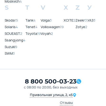
Moskvich
4
S
T
V
X
Z
У
Skoda
15
Tank
4
Volga
3
XCITE
2
Zeekr
3
УАЗ
3
Solaris
4
Tenet
4
Volkswagen
19
Zotye
2
SOUEAST
2
Toyota
19
Voyah
2
Ssangyong
4
Suzuki
9
SWM
3
8 800 500-03-23
с 08:00 по 20:00, без выходных
Привольная улица, 2, к5
Отзывы