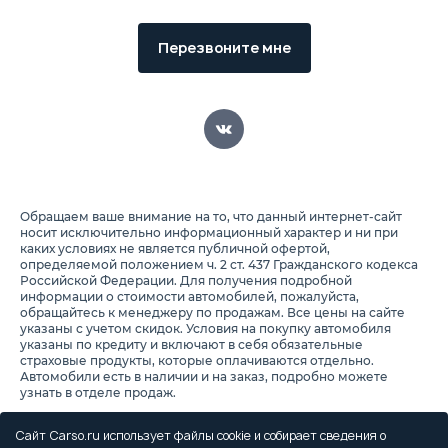
Перезвоните мне
Обращаем ваше внимание на то, что данный интернет-сайт
носит исключительно информационный характер и ни при
каких условиях не является публичной офертой,
определяемой положением ч. 2 ст. 437 Гражданского кодекса
Российской Федерации. Для получения подробной
информации о стоимости автомобилей, пожалуйста,
обращайтесь к менеджеру по продажам. Все цены на сайте
указаны с учетом скидок. Условия на покупку автомобиля
указаны по кредиту и включают в себя обязательные
страховые продукты, которые оплачиваются отдельно.
Автомобили есть в наличии и на заказ, подробно можете
узнать в отделе продаж.
Предоставляя свои персональные данные и используя
настоящий веб-сайт, Вы соглашаетесь с обработкой Ваших
Сайт Carso.ru использует файлы cookie и собирает сведения о