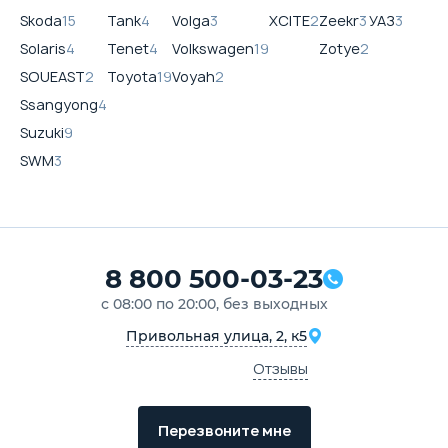
Skoda
15
Tank
4
Volga
3
XCITE
2
Zeekr
3
УАЗ
3
Solaris
4
Tenet
4
Volkswagen
19
Zotye
2
SOUEAST
2
Toyota
19
Voyah
2
Ssangyong
4
Suzuki
9
SWM
3
8 800 500-03-23
с 08:00 по 20:00, без выходных
Привольная улица, 2, к5
Отзывы
Перезвоните мне