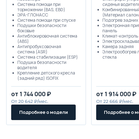
Система помощи при
сиденья водител
торможении (BAS, EBD)
Комбинированны
ЭРА-ГЛОНАСС
(Материал салон
Система помощи при спуске
Подогрев задних
Подушки безопасности
Электронная при
боковые
панель
Антиблокировочная система
Климат-контроль
(ABS)
Электроскладыва
Антипробуксовочная
Камера задняя
система (ASR)
Электрообогрев 
Система стабилизации (ESP)
стекла
Подушка безопасности
водителя
Крепление детского кресла
(задний ряд) ISOFIX
Система помощи при старте
в гору (HSA)
от 1 744 000 ₽
от 1 914 000 ₽
Датчик давления в шинах
Блокировка замков задних
От 20 642 ₽/мес.
От 22 666 ₽/мес.
дверей
Центральный замок
Подробнее о модели
Подробнее о 
Сигнализация
Иммобилайзер
Рейлинги на крыше
Диски 17
Докатка