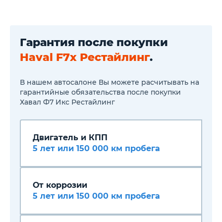
Регулировка передних
сидений по высоте
Складывающееся заднее
сиденье
Ткань (Материал салона)
Гарантия после покупки
Отделка кожей рулевого
колеса
Haval F7x Рестайлинг
.
Передний центральный
подлокотник
Обогрев рулевого колеса
В нашем автосалоне Вы можете расчитывать на
Подогрев передних сидений
гарантийные обязательства после покупки
Третий задний подголовник
Хавал Ф7 Икс Рестайлинг
Круиз-контроль
Мультифункциональное
рулевое колесо
Электропривод зеркал
Двигатель и КПП
Бортовой компьютер
Климат-контроль 1-зонный
5 лет или 150 000 км пробега
Активный усилитель руля
Подрулевые лепестки
переключения передач
Электростеклоподъёмники
От коррозии
задние
5 лет или 150 000 км пробега
Парктроник задний
Система выбора режима
движения