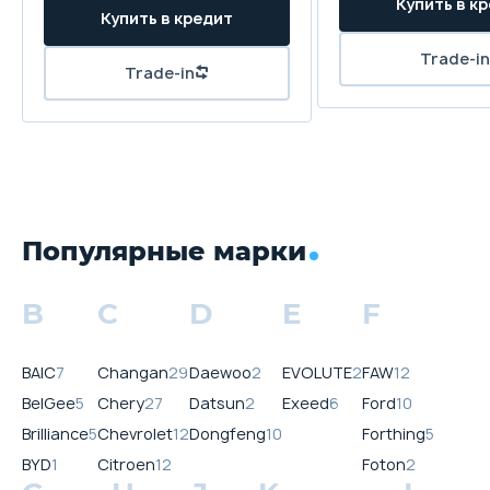
Популярные марки
B
C
D
E
F
BAIC
7
Changan
29
Daewoo
2
EVOLUTE
2
FAW
12
BelGee
5
Chery
27
Datsun
2
Exeed
6
Ford
10
Brilliance
5
Chevrolet
12
Dongfeng
10
Forthing
5
BYD
1
Citroen
12
Foton
2