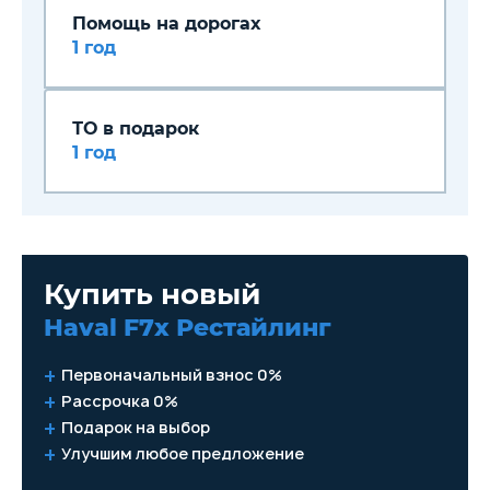
Электростеклоподъёмники
передние
Помощь на дорогах
Система доступа без ключа
1 год
Запуск двигателя с кнопки
Регулировка руля по вылету
Регулировка руля по высоте
Электрообогрев боковых
ТО в подарок
зеркал
Электрообогрев зоны
1 год
стеклоочистителей
Датчик света
Датчик дождя
Android Auto
Мультимедиа система с ЖК-
экраном
CarPlay
Купить новый
Аудиосистема
Bluetooth
Haval F7x Рестайлинг
Розетка 12V
Первоначальный взнос 0%
Рассрочка 0%
Подарок на выбор
Улучшим любое предложение