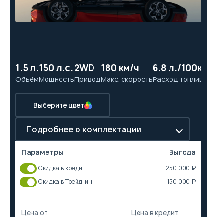
1.5 л.
150 л.с.
2WD
180 км/ч
6.8 л./100км
11
Объём
Мощность
Привод
Макс. скорость
Расход топлива
Ра
Выберите цвет
Подробнее о комплектации
Параметры
Выгода
Скидка в кредит
250 000 ₽
Скидка в Трейд-ин
150 000 ₽
Цена от
Цена в кредит