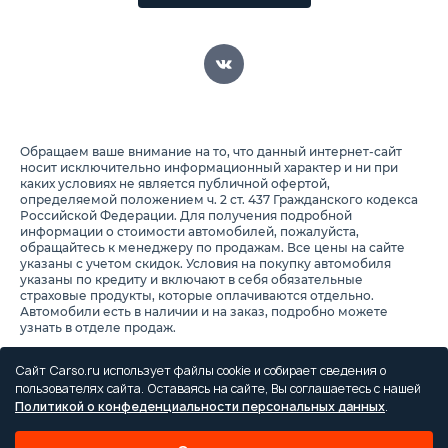
Обращаем ваше внимание на то, что данный интернет-сайт
носит исключительно информационный характер и ни при
каких условиях не является публичной офертой,
определяемой положением ч. 2 ст. 437 Гражданского кодекса
Российской Федерации. Для получения подробной
информации о стоимости автомобилей, пожалуйста,
обращайтесь к менеджеру по продажам. Все цены на сайте
указаны с учетом скидок. Условия на покупку автомобиля
указаны по кредиту и включают в себя обязательные
страховые продукты, которые оплачиваются отдельно.
Автомобили есть в наличии и на заказ, подробно можете
узнать в отделе продаж.
Предоставляя свои персональные данные и используя
настоящий веб-сайт, Вы соглашаетесь с обработкой Ваших
Сайт Carso.ru использует файлы cookie и собирает сведения о
персональных данных и принимаете условия их обработки.
пользователях сайта. Оставаясь на сайте, Вы соглашаетесь с нашей
Политикой о конфеденциальности персональных данных
.
Политика конфиденциальности
Правила проведения акций