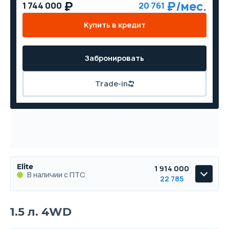
1 744 000
20 761
Купить в кредит
Забронировать
Trade-in
Elite
1 914 000
В наличии с ПТС
22 785
Elite
1.5 л. 4WD
В наличии с ПТС