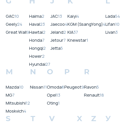
G
H
J
K
L
GAC
10
Haima
2
JAC
13
Kaiyi
4
Lada
54
Geely
24
Haval
23
Jaecoo
4
KGM (SsangYong)
4
Lifan
10
Great Wall
9
Hawtai
2
Jeland
2
KIA
37
Livan
3
Honda
7
Jetour
7
Knewstar
1
Hongqi
2
Jetta
5
Hower
2
Hyundai
27
M
N
O
P
R
Mazda
10
Nissan
11
Omoda
6
Peugeot
9
Ravon
5
MG
7
Opel
13
Renault
18
Mitsubishi
12
Oting
1
Moskvich
4
S
T
V
X
Z
У