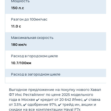
Мощность
150 л.с
15
Разгон до 100км/час
11.0 с
11
Максимальная скорость
180 км/ч
18
Расход в городском цикле
10.7/100км
1
Расход в загородном цикле
6.8/100км
7
Выгодное предложение на покупку нового Хавал
Расход в смешанном цикле
Ф7 Икс Рестайлинг по цене 2025 модельного
8.2/100км
8
года в Москве ✔️ кредит от 20 642 ₽/мес, ✔️ ставка
от 3.5%, ✔️ одобрение 97%, ✔️ трейд ин, акции и
скидки на все комплектации Haval F7x
Объем топливного бака