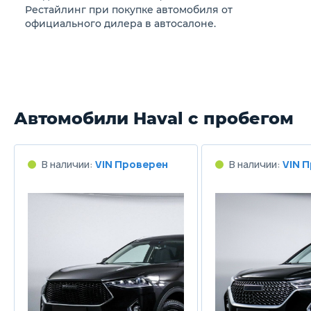
Рестайлинг при покупке автомобиля от
56 л
56
официального дилера в автосалоне.
Длина
4691 мм
4
Ширина
Автомобили Haval с пробегом
1866 мм
1
Высота
В наличии:
VIN Проверен
В наличии:
VIN 
1690 мм
1
Колёсная база
2725 мм
2
Клиренс
190 мм
1
Масса