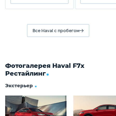
Дисковые вентилируемые
Д
Задние тормоза
Дисковые
Д
Все Haval с пробегом
Фотогалерея Haval F7x
Рестайлинг
Экстерьер