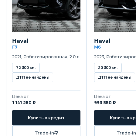
1618 кг
17
Объём багажника
490 л
4
Haval
Haval
Трансмиссия
F7
M6
Роботизированная 7-ступенчатая
Р
2021, Роботизированная, 2.0 л
2023, Роботизирова
Привод
72 300 км.
20 300 км.
Передний
П
ДТП не найдены
ДТП не найдены
Передняя подвеска
Цена от
Цена от
Независимая McPherson
Н
1 141 250 ₽
993 850 ₽
Задняя подвеска
Купить в кредит
Купить в к
Независимая двухрычажная
Н
Trade-in
Trade-in
Передние тормоза