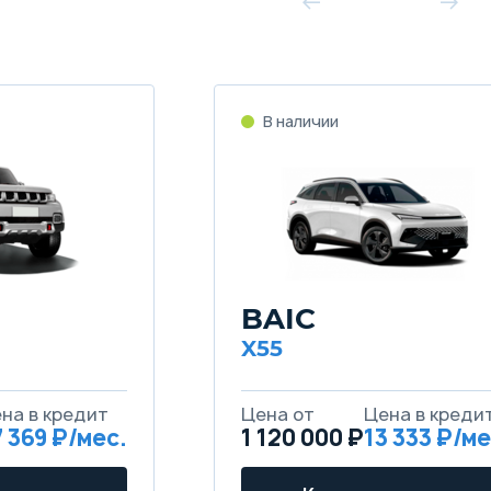
В наличии
BAIC
X55
на в кредит
Цена от
Цена в креди
7 369 ₽/мес.
1 120 000 ₽
13 333 ₽/ме