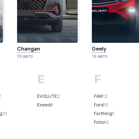
Changan
Geely
19 авто
19 авто
E
F
2
EVOLUTE
2
FAW
12
Exeed
6
Ford
10
g
10
Forthing
5
Foton
2