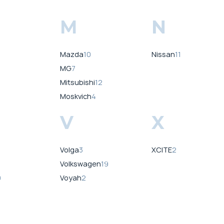
M
N
Mazda
10
Nissan
11
MG
7
Mitsubishi
12
Moskvich
4
V
X
Volga
3
XCITE
2
Volkswagen
19
9
Voyah
2