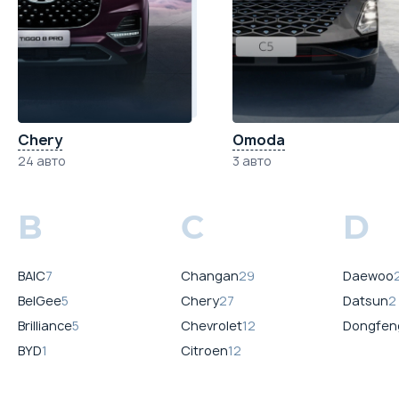
Chery
Omoda
24 авто
3 авто
B
C
D
BAIC
7
Changan
29
Daewoo
BelGee
5
Chery
27
Datsun
2
Brilliance
5
Chevrolet
12
Dongfen
BYD
1
Citroen
12