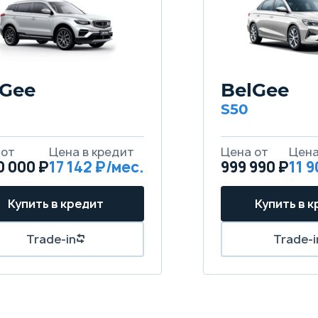
lGee
BelGee
S50
 от
Цена в кредит
Цена от
Цена
0 000 ₽
17 142 ₽/мес.
999 990 ₽
11 
Купить в кредит
Купить в 
Trade-in
Trade-i