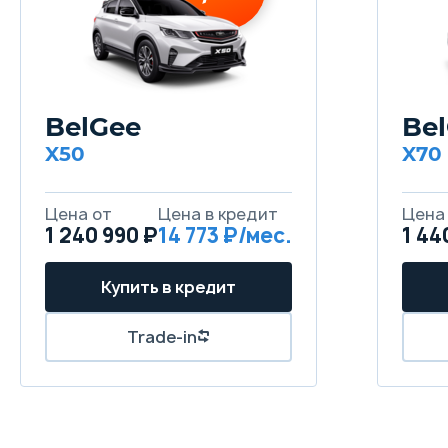
BelGee
Be
X50
X70
Цена от
Цена в кредит
Цена
1 240 990 ₽
14 773 ₽/мес.
1 44
Купить в кредит
Trade-in