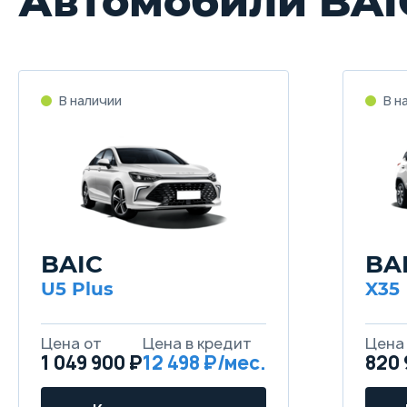
Автомобили BAI
В наличии
В н
BAIC
BA
U5 Plus
X35
Цена от
Цена в кредит
Цена
1 049 900 ₽
12 498 ₽/мес.
820 