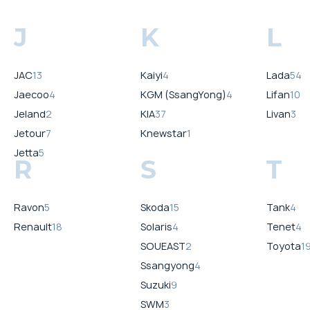
J
K
L
JAC
13
Kaiyi
4
Lada
54
Jaecoo
4
KGM (SsangYong)
4
Lifan
10
Jeland
2
KIA
37
Livan
3
Jetour
7
Knewstar
1
Jetta
5
R
S
T
Ravon
5
Skoda
15
Tank
4
Renault
18
Solaris
4
Tenet
4
SOUEAST
2
Toyota
1
Ssangyong
4
Suzuki
9
SWM
3