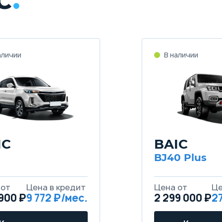
C
аличии
В наличии
IC
BAIC
BJ40 Plus
 от
Цена в кредит
Цена от
Це
900 ₽
9 772 ₽/мес.
2 299 000 ₽
2