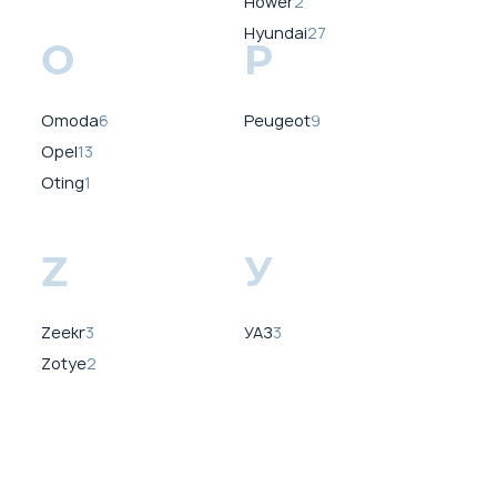
Hower
2
Hyundai
27
O
P
Omoda
6
Peugeot
9
Opel
13
Oting
1
Z
У
Zeekr
3
УАЗ
3
Zotye
2