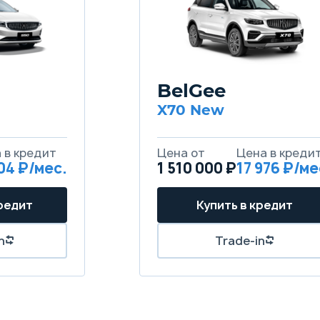
BelGee
X70 New
 в кредит
Цена от
Цена в креди
904 ₽/мес.
1 510 000 ₽
17 976 ₽/ме
кредит
Купить в кредит
n
Trade-in