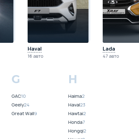
Haval
Lada
16 авто
47 авто
G
H
GAC
10
Haima
2
Geely
24
Haval
23
Great Wall
9
Hawtai
2
Honda
7
Hongqi
2