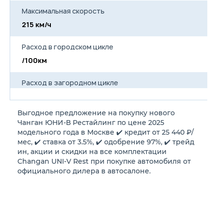
Шины 235\45 R18
Максимальная скорость
Голосовое управление
Автомобильная розетка 12 В
215 км/ч
для передних пассажиров
Функция онлайн-обновления
данных автомобиля
Расход в городском цикле
Яндекс Музыка и Яндекс
/100км
Карты
Телематический сервис
Changan Connect для
Расход в загородном цикле
управления функциями
автомобиля: контроль
/100км
местоположения,
управление центральным
Выгодное предложение на покупку нового
Расход в смешанном цикле
замком, дистанционным
Чанган ЮНИ-В Рестайлинг по цене 2025
запус
8.0/100км
модельного года в Москве ✔️ кредит от 25 440 ₽/
Быстрое беспроводное
мес, ✔️ ставка от 3.5%, ✔️ одобрение 97%, ✔️ трейд
зарядное устройство (50 Вт)
Приборная панель 10"
ин, акции и скидки на все комплектации
Объем топливного бака
Экран мультимедиа 14,6”
Changan UNI-V Rest при покупке автомобиля от
51 л
Акустическая система с 10
официального дилера в автосалоне.
динамиками
Система беспроводной
Длина
синхронизации со
смартфоном ( Apple Car Play
4740 мм
и Android Auto )