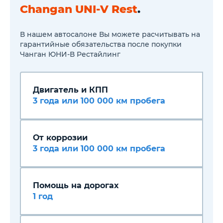
Система бесключевого
Changan UNI-V Rest
.
доступа
Система бесключевого
запуска двигателя
В нашем автосалоне Вы можете расчитывать на
Рулевая колонка,
гарантийные обязательства после покупки
регулируемая по высоте и
Чанган ЮНИ-В Рестайлинг
вылету
Электроусилитель рулевого
управления с переменным
усилием и возможностью
Двигатель и КПП
выбора режима
Атмосферная подсветка
3 года или 100 000 км пробега
(256 цветов)
Электронный стояночный
тормоз с функцией
удержания
От коррозии
Селектор выбора режимов
3 года или 100 000 км пробега
движения (Эко, Комфорт,
Спорт, Трек)
Система помощи при
подъеме
Автоматическое управление
Помощь на дорогах
дальним светом
1 год
Мультифункциональное
рулевое колесо с функцией
подогрева