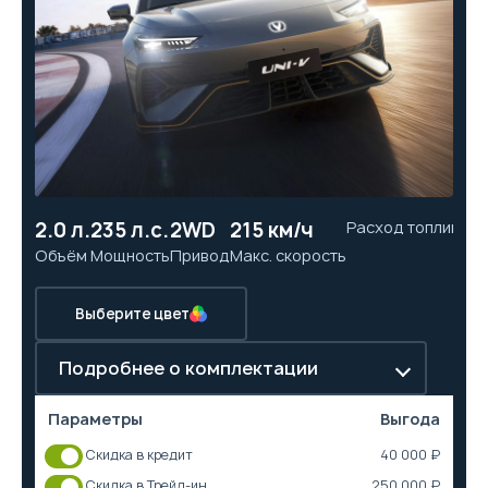
2.0 л.
235 л.с.
2WD
215 км/ч
Расход топлива
6.
Объём
Мощность
Привод
Макс. скорость
Ра
Выберите цвет
Подробнее о комплектации
Параметры
Выгода
Скидка в кредит
40 000 ₽
Скидка в Трейд-ин
250 000 ₽