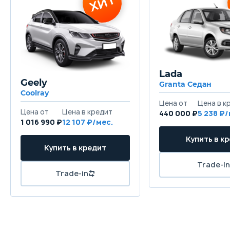
Lada
Geely
Granta Седан
Coolray
440 000 ₽
5 238
1 016 990 ₽
12 107