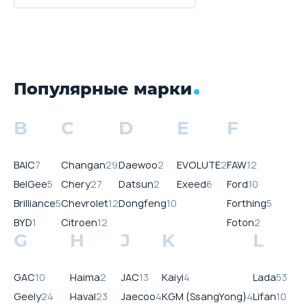
Популярные марки
B
C
D
E
F
BAIC
7
Changan
29
Daewoo
2
EVOLUTE
2
FAW
12
BelGee
5
Chery
27
Datsun
2
Exeed
6
Ford
10
Brilliance
5
Chevrolet
12
Dongfeng
10
Forthing
5
BYD
1
Citroen
12
Foton
2
G
H
J
K
L
GAC
10
Haima
2
JAC
13
Kaiyi
4
Lada
53
Geely
24
Haval
23
Jaecoo
4
KGM (SsangYong)
4
Lifan
10