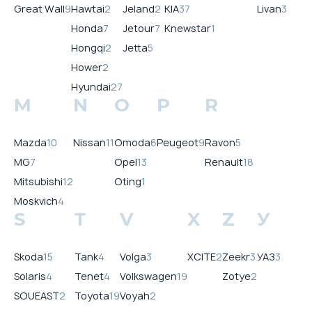
Great Wall
9
Hawtai
2
Jeland
2
KIA
37
Livan
3
Honda
7
Jetour
7
Knewstar
1
Hongqi
2
Jetta
5
Hower
2
Hyundai
27
M
N
O
P
R
Mazda
10
Nissan
11
Omoda
6
Peugeot
9
Ravon
5
MG
7
Opel
13
Renault
18
Mitsubishi
12
Oting
1
Moskvich
4
S
T
V
X
Z
У
Skoda
15
Tank
4
Volga
3
XCITE
2
Zeekr
3
УАЗ
3
Solaris
4
Tenet
4
Volkswagen
19
Zotye
2
SOUEAST
2
Toyota
19
Voyah
2