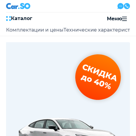
Каталог
Меню
Комплектации и цены
Технические характеристи
Автокредит
Трейд-ин
Акции
Выкуп авто
Сервис
СКИДКА
Автожурнал
Контакты
до 40%
8 800 500-03-23
с 08:00 по 20:00, без выходных
Привольная улица, 2, к5
Перезвоните мне