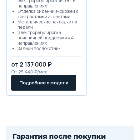
электрорегулировкой в 6-ти
направлениях
Отделка сидений экокожей с
контрастными акцентами
Металлические накладки на
педали
Электрорегулировка
поясничной поддержки в 4
направлениях
Задний подлокотник
Центральный подголовник
второго ряда сидений
от 2 137 000 ₽
Регулировка ремней
безопасности по высоте
От 25 440 ₽/мес.
Складывание спинки второго
ряда сидений в
Подробнее о модели
соотношении 60:40
Отделка потолка черного
цвета
Подогрев сидений
переднего и заднего рядов
Эргономичное сиденье
пассажира с
электрорегулировкой в 4
направлениях
Подрулевые лепестки
Гарантия после покупки
переключения передач