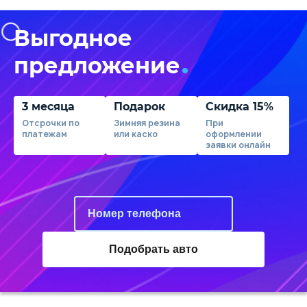
Выгодное
предложение
3 месяца
Подарок
Скидка 15%
Отсрочки по
Зимняя резина
При
платежам
или каско
оформлении
заявки онлайн
Подобрать авто