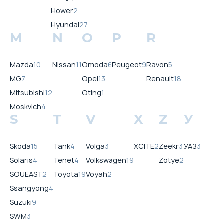
Hower
2
Hyundai
27
M
N
O
P
R
Mazda
10
Nissan
11
Omoda
6
Peugeot
9
Ravon
5
MG
7
Opel
13
Renault
18
Mitsubishi
12
Oting
1
Moskvich
4
S
T
V
X
Z
У
Skoda
15
Tank
4
Volga
3
XCITE
2
Zeekr
3
УАЗ
3
Solaris
4
Tenet
4
Volkswagen
19
Zotye
2
SOUEAST
2
Toyota
19
Voyah
2
Ssangyong
4
Suzuki
9
SWM
3