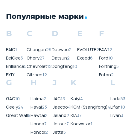
Популярные марки
B
C
D
E
F
BAIC
7
Changan
29
Daewoo
2
EVOLUTE
2
FAW
12
BelGee
5
Chery
27
Datsun
2
Exeed
6
Ford
10
Brilliance
5
Chevrolet
12
Dongfeng
10
Forthing
5
BYD
1
Citroen
12
Foton
2
G
H
J
K
L
GAC
10
Haima
2
JAC
13
Kaiyi
4
Lada
53
Geely
24
Haval
23
Jaecoo
4
KGM (SsangYong)
4
Lifan
10
Great Wall
9
Hawtai
2
Jeland
2
KIA
37
Livan
3
Honda
7
Jetour
7
Knewstar
1
Hongqi
2
Jetta
5