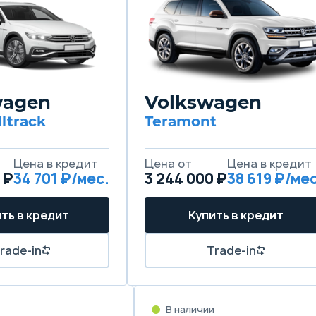
wagen
Volkswagen
lltrack
Teramont
Цена в кредит
Цена от
Цена в кредит
 ₽
34 701 ₽/мес.
3 244 000 ₽
38 619 ₽/мес
ть в кредит
Купить в кредит
rade-in
Trade-in
В наличии