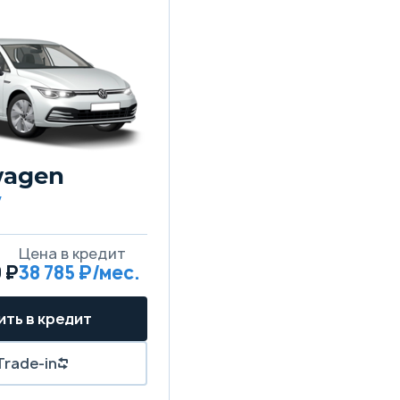
wagen
w
Цена в кредит
0 ₽
38 785 ₽/мес.
ить в кредит
Trade-in