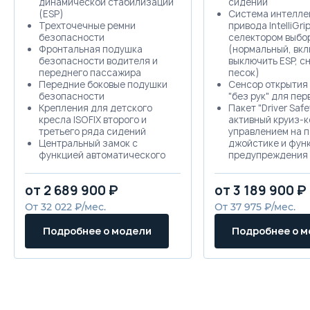
динамической стабилизации
сидений
(ESP)
Система интелле
Трехточечные ремни
привода IntelliGrip
безопасности
селектором выбо
Фронтальная подушка
(нормальный, вкл
безопасности водителя и
выключить ESP, сн
переднего пассажира
песок)
Передние боковые подушки
Сенсор открытия
безопасности
"без рук" для пер
Крепления для детского
Пакет "Driver Safe
кресла ISOFIX второго и
активный круиз-к
третьего ряда сидений
управлением на 
Центральный замок с
джойстике и фун
функцией автоматического
предупреждения 
запирания при движении
сближении с впе
Система экстренного
идущем автомоби
от 2 689 900 ₽
от 3 189 900 ₽
оповещения спецслужб
система контрол
"ЭРА-ГЛОНАСС"
по трассе, систе
От 32 022 ₽/мес.
От 37 975 ₽/мес.
Защита картера двигателя
усталости водите
Система помощи при старте
Пакет "Sight & Lig
Подробнее о модели
Подробнее о 
на подъеме (Hill assist)
света и дождя,
Система помощи при
автоматическое 
экстренном торможении
салонного зерка
(BOS)
вида, автоматиче
Передние и задние датчики
переключение бл
парковки, камера заднего
дальнего света
вида
Навигационная с