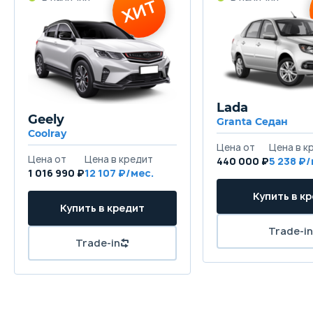
Lada
Geely
Granta Седан
Coolray
440 000 ₽
5 238
1 016 990 ₽
12 107