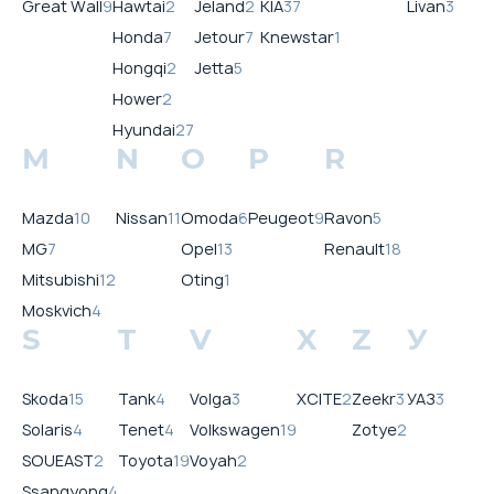
Great Wall
9
Hawtai
2
Jeland
2
KIA
37
Livan
3
Honda
7
Jetour
7
Knewstar
1
Hongqi
2
Jetta
5
Hower
2
Hyundai
27
M
N
O
P
R
Mazda
10
Nissan
11
Omoda
6
Peugeot
9
Ravon
5
MG
7
Opel
13
Renault
18
Mitsubishi
12
Oting
1
Moskvich
4
S
T
V
X
Z
У
Skoda
15
Tank
4
Volga
3
XCITE
2
Zeekr
3
УАЗ
3
Solaris
4
Tenet
4
Volkswagen
19
Zotye
2
SOUEAST
2
Toyota
19
Voyah
2
Ssangyong
4