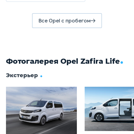
Передние тормоза
Дисковые
Д
Все Opel с пробегом
Задние тормоза
Дисковые
Д
Фотогалерея Opel Zafira Life
Экстерьер