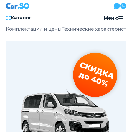
Каталог
Меню
Комплектации и цены
Технические характеристи
Автокредит
Трейд-ин
Акции
Выкуп авто
Сервис
СКИДКА
Автожурнал
Контакты
до 40%
8 800 500-03-23
с 08:00 по 20:00, без выходных
Привольная улица, 2, к5
Перезвоните мне