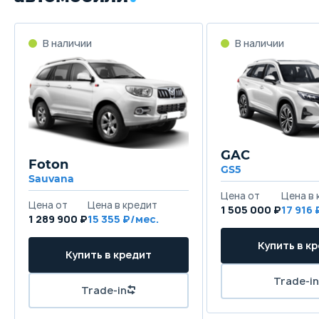
GAC
Foton
GS5
Sauvana
1 505 000 ₽
17 916
1 289 900 ₽
15 355