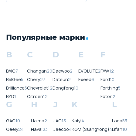
Популярные марки
B
C
D
E
F
BAIC
7
Changan
29
Daewoo
2
EVOLUTE
2
FAW
12
BelGee
5
Chery
27
Datsun
2
Exeed
6
Ford
10
Brilliance
5
Chevrolet
12
Dongfeng
10
Forthing
5
BYD
1
Citroen
12
Foton
2
G
H
J
K
L
GAC
10
Haima
2
JAC
13
Kaiyi
4
Lada
53
Geely
24
Haval
23
Jaecoo
4
KGM (SsangYong)
4
Lifan
10