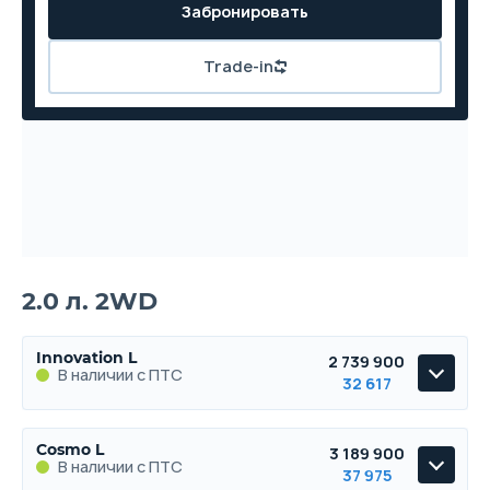
Забронировать
Trade-in
2.0 л. 2WD
Innovation L
2 739 900
В наличии с ПТС
32 617
Innovation L
Cosmo L
3 189 900
В наличии с ПТС
В наличии с ПТС
37 975