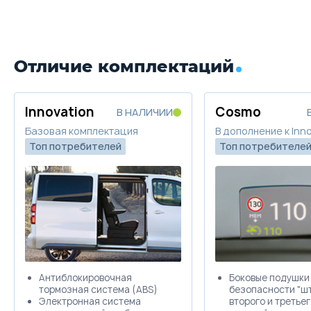
Забронировать
Цена от
Цена в кредит
3 059 900
36 427
Trade-in
Отличие комплектаций
Купить в кредит
Innovation
Cosmo
В НАЛИЧИИ
Забронировать
Базовая комплектация
В дополнение к Inn
Топ потребителей
Топ потребителе
Trade-in
Антиблокировочная
Боковые подушки
тормозная система (ABS)
безопасности "ш
Электронная система
второго и третье