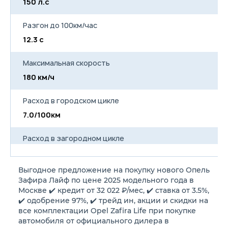
150 л.с
15
непрограммируемый
Подготовка под установку
факопа
Разгон до 100км/час
Окраска кузова металлик —
40 000 ₽
12.3 с
12
Максимальная скорость
180 км/ч
18
Расход в городском цикле
7.0/100км
7
Расход в загородном цикле
5.6/100км
5
Выгодное предложение на покупку нового Опель
Расход в смешанном цикле
Зафира Лайф по цене 2025 модельного года в
6.2/100км
6
Москве ✔️ кредит от 32 022 ₽/мес, ✔️ ставка от 3.5%,
✔️ одобрение 97%, ✔️ трейд ин, акции и скидки на
все комплектации Opel Zafira Life при покупке
Объем топливного бака
автомобиля от официального дилера в
69 л
69