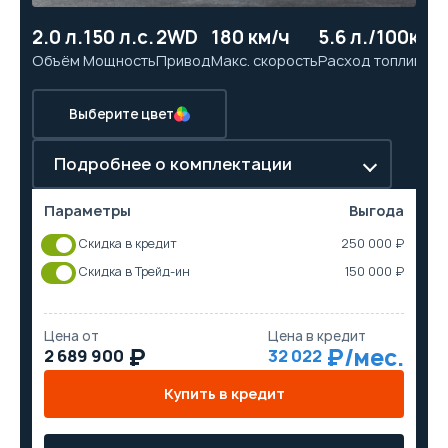
2.0 л.
150 л.с.
2WD
180 км/ч
5.6 л./100км
1
Объём
Мощность
Привод
Макс. скорость
Расход топлива
Ра
Выберите цвет
Подробнее о комплектации
Параметры
Выгода
Скидка в кредит
250 000 ₽
Скидка в Трейд-ин
150 000 ₽
Цена от
Цена в кредит
2 689 900
32 022
Купить в кредит