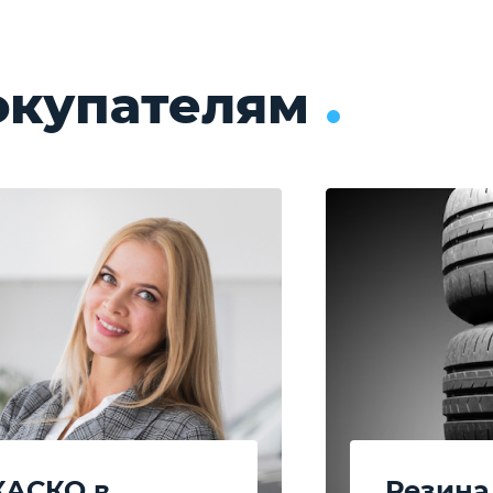
окупателям
9.0 с.
Разгон до 100 км./ч.
Подробнее о комплектации
9.0 с.
Разгон до 100 км./ч.
КАСКО в
Резина