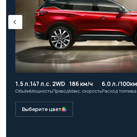
1.5 л.
147 л.с.
2WD
186 км/ч
6.0 л./100км
Объём
Мощность
Привод
Макс. скорость
Расход топлива
Выберите цвет