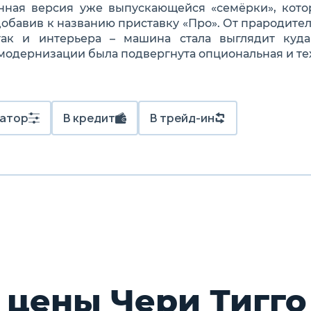
нная версия уже выпускающейся «семёрки», кото
добавив к названию приставку «Про». От прародите
 так и интерьера – машина стала выглядит куд
модернизации была подвергнута опциональная и те
атор
В кредит
В трейд-ин
цены Чери Тигго