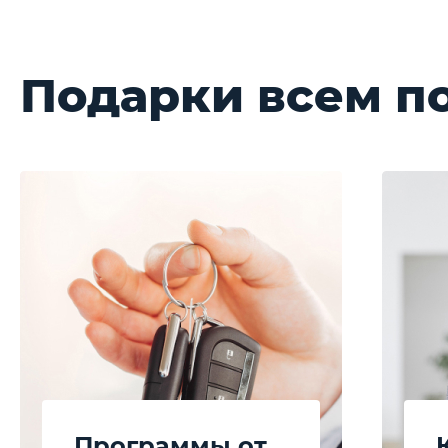
В наличии с ПТС
Подарки всем п
1.5 л.
147 л.с.
2WD
186 км/ч
6.0 л./100км
Объём
Мощность
Привод
Макс. скорость
Расход топлива
Выберите цвет
1.5 л.
147 л.с.
2WD
186 км/ч
6.0 л./100км
Объём
Мощность
Привод
Макс. скорость
Расход топлива
Программы от