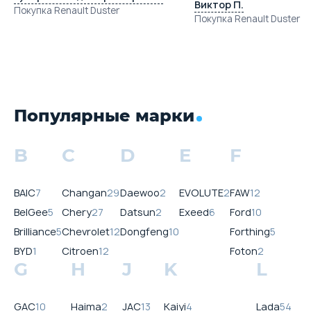
Виктор П.
Покупка Renault Duster
Покупка Renault Duster
Популярные марки
B
C
D
E
F
BAIC
7
Changan
29
Daewoo
2
EVOLUTE
2
FAW
12
BelGee
5
Chery
27
Datsun
2
Exeed
6
Ford
10
Brilliance
5
Chevrolet
12
Dongfeng
10
Forthing
5
BYD
1
Citroen
12
Foton
2
G
H
J
K
L
GAC
10
Haima
2
JAC
13
Kaiyi
4
Lada
54