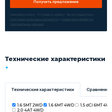
Получить предложение
пластиковая защита задних
колесных арок - 11 990 ₽
Нажимая кнопку “Отправить заявку”, Вы соглашаетесь с
политикой конфиденциальности
и
правилами обработки
персональных данных
Технические характеристики
Технические характеристики
Сравнение 
1.6 5MT 2WD
1.6 6MT 4WD
1.5 dCi 6MT 4W
2.0 4АT 4WD