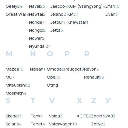
Geely
24
Haval
23
Jaecoo
4
KGM (SsangYong)
4
Lifan
10
Great Wall
9
Hawtai
2
Jeland
2
KIA
37
Livan
3
Honda
7
Jetour
7
Knewstar
1
Hongqi
2
Jetta
5
Hower
2
Hyundai
27
M
N
O
P
R
Mazda
10
Nissan
11
Omoda
6
Peugeot
9
Ravon
5
MG
7
Opel
13
Renault
18
Mitsubishi
12
Oting
1
Moskvich
4
S
T
V
X
Z
У
Skoda
15
Tank
4
Volga
3
XCITE
2
Zeekr
3
УАЗ
3
Solaris
4
Tenet
4
Volkswagen
19
Zotye
2