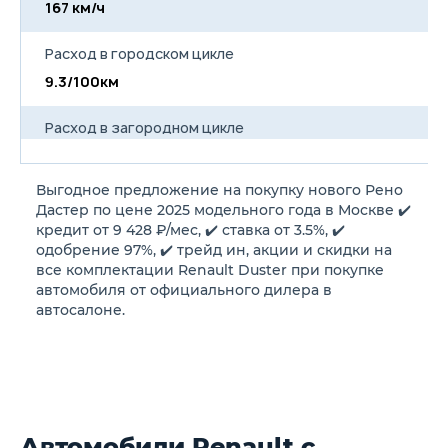
167 км/ч
16
Расход в городском цикле
9.3/100км
9.
Расход в загородном цикле
6.3/100км
6.
Выгодное предложение на покупку нового Рено
Расход в смешанном цикле
Дастер по цене 2025 модельного года в Москве ✔️
7.4/100км
7.
кредит от 9 428 ₽/мес, ✔️ ставка от 3.5%, ✔️
одобрение 97%, ✔️ трейд ин, акции и скидки на
все комплектации Renault Duster при покупке
Объем топливного бака
автомобиля от официального дилера в
50 л
50
автосалоне.
Длина
4315 мм
43
Ширина
Автомобили Renault с