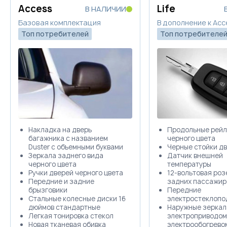
Купить в кредит
Access
Life
В НАЛИЧИИ
Базовая комплектация
В дополнение к Acc
Топ потребителей
Топ потребителе
Забронировать
Trade-in
Накладка на дверь
Продольные рейл
багажника с названием
черного цвета
Duster с объемными буквами
Черные стойки д
Зеркала заднего вида
Датчик внешней
черного цвета
температуры
Ручки дверей черного цвета
12-вольтовая роз
Передние и задние
задних пассажир
брызговики
Передние
Стальные колесные диски 16
электростеклопо
дюймов стандартные
Наружные зеркал
Легкая тонировка стекол
электроприводом
Новая тканевая обивка
электрообогрево