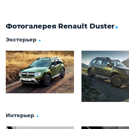
Задние тормоза
Барабанные
Б
Фотогалерея Renault Duster
Экстерьер
Интерьер