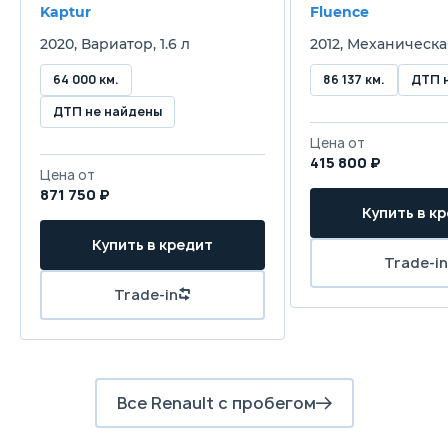
Kaptur
Fluence
2020, Вариатор, 1.6 л
2012, Механическая
Привод
Передний
П
64 000 км.
86 137 км.
ДТП 
ДТП не найдены
Передняя подвеска
Цена от
Независимая, пружинная типа Макферсон с
Н
415 800 ₽
телескопическими гидравлическими
т
Цена от
амортизаторами и стабилизатором
а
871 750 ₽
поперечной устойчивости
п
Купить в к
Купить в кредит
Задняя подвеска
Trade-in
Полузависимая, пружинная, с
Н
Trade-in
телескопическими гидравлическими
т
амортизаторами и стабилизатором
а
поперечной устойчивости
п
Передние тормоза
Все Renault с пробегом
Дисковые вентилируемые
Д