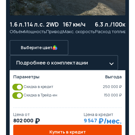
1.6 л.
114 л.с.
2WD
167 км/ч
6.3 л./100км
10
Объём
Мощность
Привод
Макс. скорость
Расход топлива
Ра
Выберите цвет
Подробнее о комплектации
Параметры
Выгода
Скидка в кредит
250 000 ₽
Скидка в Трейд-ин
150 000 ₽
Цена от
Цена в кредит
802 000
9 547
Купить в кредит