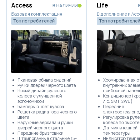
Купить в кредит
Access
Life
В НАЛИЧИИ
Базовая комплектация
В дополнение к Acc
Топ потребителей
Топ потребителе
Забронировать
Trade-in
Тканевая обивка сидений
Хромированная о
Ручки дверей черного цвета
внутренних элеме
Новый дизайн рулевого
приборной панел
колеса с улучшенной
Кондиционер (кро
эргономикой
л.с. 5MT 2WD)
Бамперы в цвет кузова
Передние
Решетка радиатора черного
электростеклопо
цвета
Регулировка руле
Наружные зеркала и ручки
колеса по высоте
дверей черного цвета
Датчик внешней
Передние брызговики
температуры
Штампованные стальные 15-
Индикатор темпе