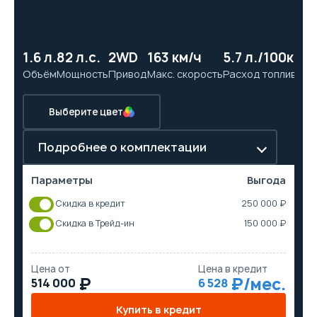
1.6 л.
82 л.с.
2WD
163 км/ч
5.7 л./100км
13
Объём
Мощность
Привод
Макс. скорость
Расход топлива
Ра
Выберите цвет
Подробнее о комплектации
Параметры
Выгода
Скидка в кредит
250 000 ₽
Скидка в Трейд-ин
150 000 ₽
Цена от
Цена в кредит
514 000
6 528
Купить в кредит