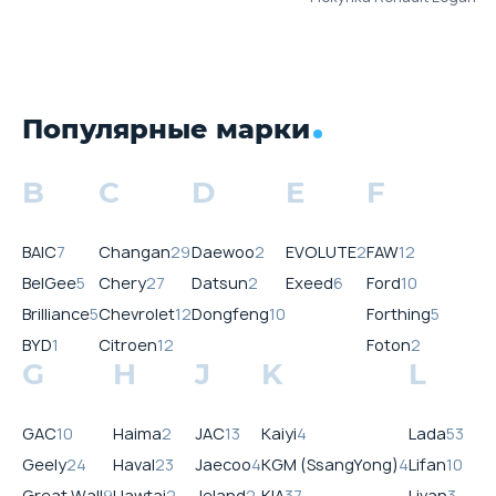
Популярные марки
B
C
D
E
F
BAIC
7
Changan
29
Daewoo
2
EVOLUTE
2
FAW
12
BelGee
5
Chery
27
Datsun
2
Exeed
6
Ford
10
Brilliance
5
Chevrolet
12
Dongfeng
10
Forthing
5
BYD
1
Citroen
12
Foton
2
G
H
J
K
L
GAC
10
Haima
2
JAC
13
Kaiyi
4
Lada
53
Geely
24
Haval
23
Jaecoo
4
KGM (SsangYong)
4
Lifan
10
Great Wall
9
Hawtai
2
Jeland
2
KIA
37
Livan
3