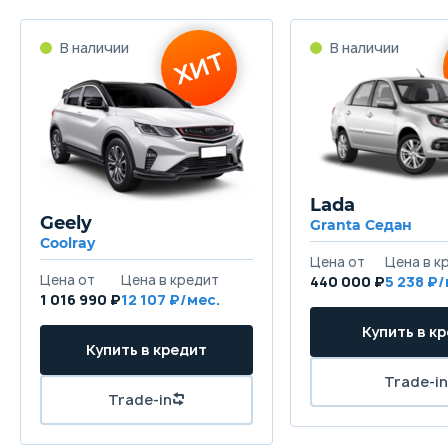
Lada
Geely
Granta Седан
Coolray
440 000 ₽
5 238
1 016 990 ₽
12 107