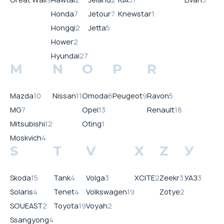
Honda
7
Jetour
7
Knewstar
1
Hongqi
2
Jetta
5
Hower
2
Hyundai
27
M
N
O
P
R
Mazda
10
Nissan
11
Omoda
6
Peugeot
9
Ravon
5
MG
7
Opel
13
Renault
18
Mitsubishi
12
Oting
1
Moskvich
4
S
T
V
X
Z
У
Skoda
15
Tank
4
Volga
3
XCITE
2
Zeekr
3
УАЗ
3
Solaris
4
Tenet
4
Volkswagen
19
Zotye
2
SOUEAST
2
Toyota
19
Voyah
2
Ssangyong
4