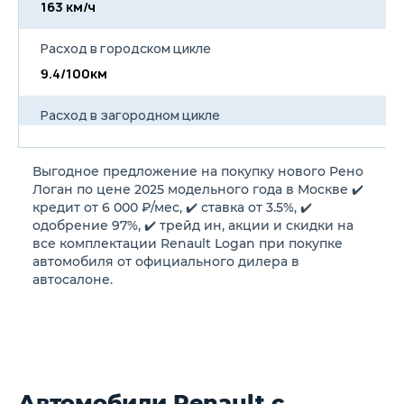
163 км/ч
17
Расход в городском цикле
9.4/100км
8
Расход в загородном цикле
5.7/100км
5
Выгодное предложение на покупку нового Рено
Расход в смешанном цикле
Логан по цене 2025 модельного года в Москве ✔️
7.1/100км
6
кредит от 6 000 ₽/мес, ✔️ ставка от 3.5%, ✔️
одобрение 97%, ✔️ трейд ин, акции и скидки на
все комплектации Renault Logan при покупке
Объем топливного бака
автомобиля от официального дилера в
50 л
50
автосалоне.
Длина
4359 мм
4
Ширина
Автомобили Renault с