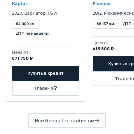
Kaptur
Fluence
2020, Вариатор, 1.6 л
2012, Механическая
Привод
Передний
П
64 000 км.
86 137 км.
ДТП 
ДТП не найдены
Передняя подвеска
Цена от
Независимая, пружинная, типа Макферсон
Н
415 800 ₽
со стабилизатором поперечной
с
Цена от
устойчивости или без него
у
871 750 ₽
Купить в к
Задняя подвеска
Купить в кредит
Полузависимая, пружинная, с
П
Trade-in
телескопическими гидравлическими
т
Trade-in
амортизаторами и стабилизатором
а
поперечной устойчивости или без него
п
Передние тормоза
Дисковые
Д
Все Renault с пробегом
Задние тормоза