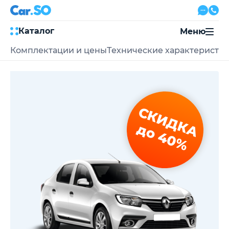
Каталог
Меню
Комплектации и цены
Технические характеристи
Автокредит
Трейд-ин
Акции
Выкуп авто
Сервис
СКИДКА
Автожурнал
Контакты
до 40%
8 800 500-03-23
с 08:00 по 20:00, без выходных
Привольная улица, 2, к5
Перезвоните мне