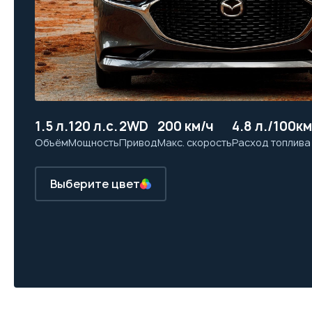
1.5 л.
120 л.с.
2WD
200 км/ч
4.8 л./100км
Объём
Мощность
Привод
Макс. скорость
Расход топлива
Выберите цвет