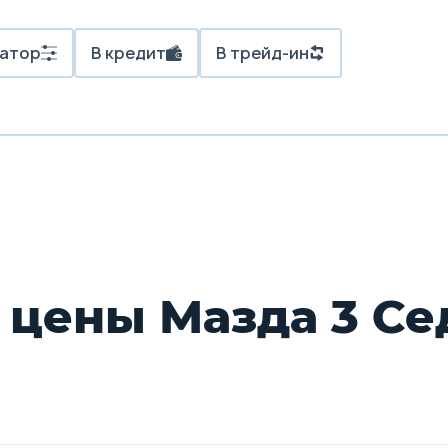
атор
В кредит
В трейд-ин
 цены Мазда 3 Се