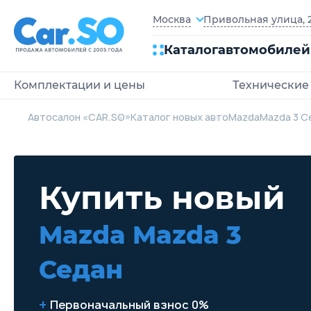
Привольная улица, 2
Москва
Каталог
автомобилей
Комплектации и цены
Технические
Автосалон «CAR.SO»
Каталог новых авто
Mazda
Mazda 3 С
Купить новый
Mazda Mazda 3
Седан
Первоначальный взнос 0%