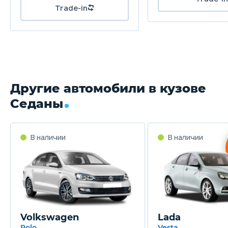
Масса
1320 кг
Объём багажника
444 л
Другие автомобили в кузове
Трансмиссия
Седаны
Автомат
Привод
Передний
Передняя подвеска
Независимая, со стойками Мак-Ферсон
Задняя подвеска
Volkswagen
Lada
Полужесткая балка
Polo
Vesta