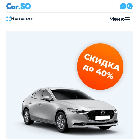
Каталог
Меню
Автокредит
Трейд-ин
Акции
СКИДКА
Выкуп авто
Сервис
до 40%
Автожурнал
Контакты
8 800 500-03-23
с 08:00 по 20:00, без выходных
Привольная улица, 2, к5
Перезвоните мне