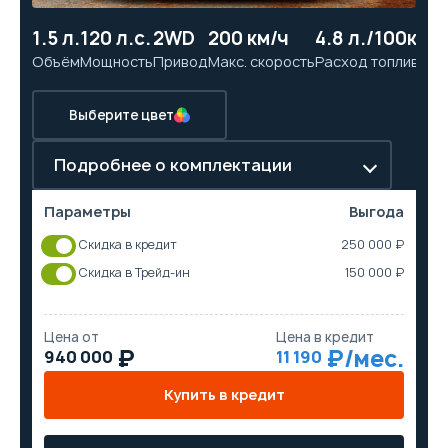
1.5 л.
120 л.с.
2WD
200 км/ч
4.8 л./100км
12
Объём
Мощность
Привод
Макс. скорость
Расход топлива
Ра
Выберите цвет
Подробнее о комплектации
Параметры
Выгода
Скидка в кредит
250 000 ₽
Скидка в Трейд-ин
150 000 ₽
Цена от
Цена в кредит
940 000
11 190
Купить в кредит