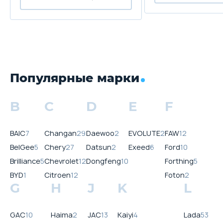
Популярные марки
B
C
D
E
F
BAIC
7
Changan
29
Daewoo
2
EVOLUTE
2
FAW
12
BelGee
5
Chery
27
Datsun
2
Exeed
6
Ford
10
Brilliance
5
Chevrolet
12
Dongfeng
10
Forthing
5
BYD
1
Citroen
12
Foton
2
G
H
J
K
L
GAC
10
Haima
2
JAC
13
Kaiyi
4
Lada
53