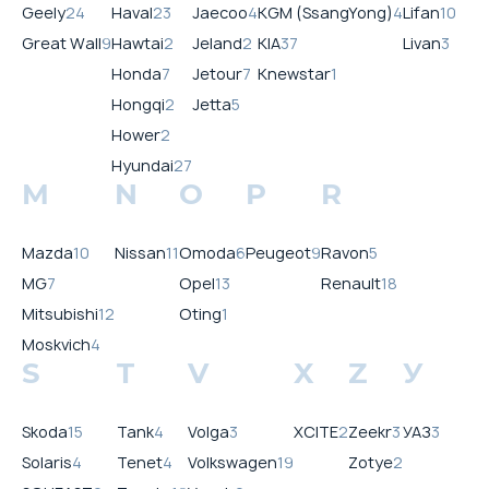
Geely
24
Haval
23
Jaecoo
4
KGM (SsangYong)
4
Lifan
10
Great Wall
9
Hawtai
2
Jeland
2
KIA
37
Livan
3
Honda
7
Jetour
7
Knewstar
1
Hongqi
2
Jetta
5
Hower
2
Hyundai
27
M
N
O
P
R
Mazda
10
Nissan
11
Omoda
6
Peugeot
9
Ravon
5
MG
7
Opel
13
Renault
18
Mitsubishi
12
Oting
1
Moskvich
4
S
T
V
X
Z
У
Skoda
15
Tank
4
Volga
3
XCITE
2
Zeekr
3
УАЗ
3
Solaris
4
Tenet
4
Volkswagen
19
Zotye
2