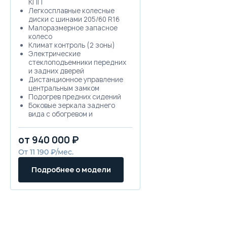
КПП
Легкосплавные колесные
диски с шинами 205/60 R16
Малоразмерное запасное
колесо
Климат контроль (2 зоны)
Электрические
стеклоподъемники передних
и задних дверей
Дистанционное управление
центральным замком
Подогрев предних сидений
Боковые зеркала заднего
вида с обогревом и
электроприводом сложения
Маршрутный компьютер
от 940 000 ₽
Круиз контроль
Проекционный экран на
От 11 190 ₽/мес.
лобовом стекле
Многофункциональный 8.8”
Подробнее о модели
TFT-дисплей с HMI-
коммандером
Датчик дождя
Датчик света
Электронный стояночный
тормоз
ABS - антиблокировочная