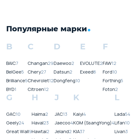
Популярные марки
B
C
D
E
F
BAIC
7
Changan
29
Daewoo
2
EVOLUTE
2
FAW
12
BelGee
5
Chery
27
Datsun
2
Exeed
6
Ford
10
Brilliance
5
Chevrolet
12
Dongfeng
10
Forthing
5
BYD
1
Citroen
12
Foton
2
G
H
J
K
L
GAC
10
Haima
2
JAC
13
Kaiyi
4
Lada
54
Geely
24
Haval
23
Jaecoo
4
KGM (SsangYong)
4
Lifan
10
Great Wall
9
Hawtai
2
Jeland
2
KIA
37
Livan
3