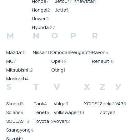
Honda
7
Jetour
7
Knewstar
1
Hongqi
2
Jetta
5
Hower
2
Hyundai
27
M
N
O
P
R
Mazda
10
Nissan
11
Omoda
6
Peugeot
9
Ravon
5
MG
7
Opel
13
Renault
18
Mitsubishi
12
Oting
1
Moskvich
4
S
T
V
X
Z
У
Skoda
15
Tank
4
Volga
3
XCITE
2
Zeekr
3
УАЗ
3
Solaris
4
Tenet
4
Volkswagen
19
Zotye
2
SOUEAST
2
Toyota
19
Voyah
2
Ssangyong
4
Suzuki
9