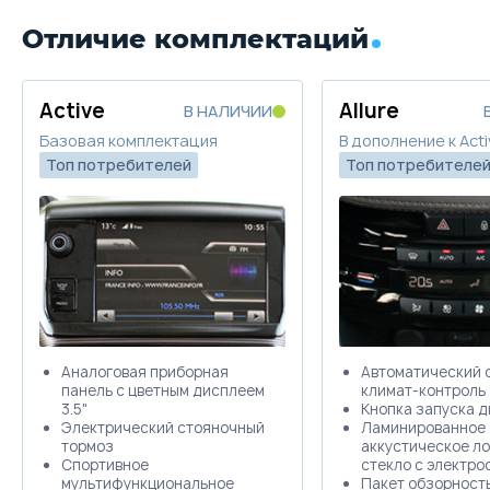
Цена от
Цена в кредит
2 019 000
24 035
Отличие комплектаций
Trade-in
Купить в кредит
Active
Allure
В НАЛИЧИИ
Забронировать
Базовая комплектация
В дополнение к Acti
Топ потребителей
Топ потребителе
Trade-in
Аналоговая приборная
Автоматический 
панель с цветным дисплеем
климат-контроль
3.5"
Кнопка запуска д
Электрический стояночный
Ламинированное
тормоз
аккустическое л
Спортивное
стекло с электро
мультифункциональное
Пакет обзорность