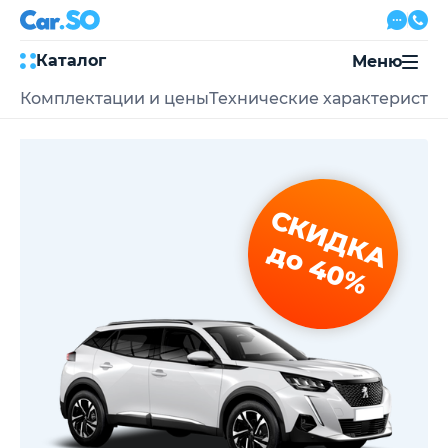
Каталог
Меню
Комплектации и цены
Технические характеристи
Автокредит
Трейд-ин
Акции
Выкуп авто
Сервис
СКИДКА
Автожурнал
Контакты
до 40%
8 800 500-03-23
с 08:00 по 20:00, без выходных
Привольная улица, 2, к5
Перезвоните мне