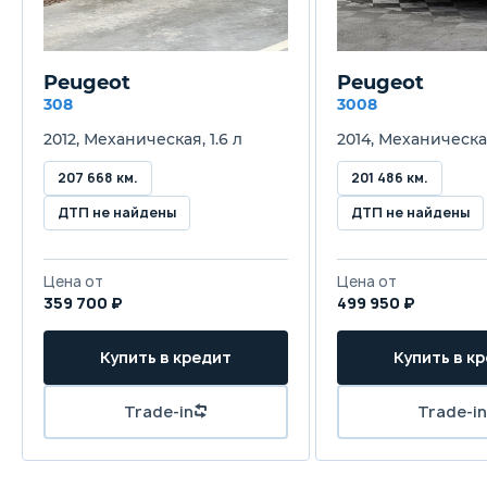
434 л
43
Трансмиссия
Peugeot
Peugeot
Механическая
А
308
3008
2012, Механическая, 1.6 л
2014, Механическая
Привод
Передний
П
207 668 км.
201 486 км.
ДТП не найдены
ДТП не найдены
Передняя подвеска
Независимая - McPherson
Н
Цена от
Цена от
Задняя подвеска
359 700 ₽
499 950 ₽
Полунезависимая, пружинная
П
Купить в кредит
Купить в к
Передние тормоза
Trade-in
Trade-in
Дисковые вентилируемые
Д
Задние тормоза