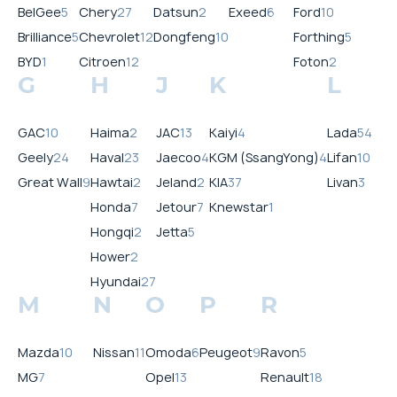
BelGee
5
Chery
27
Datsun
2
Exeed
6
Ford
10
Brilliance
5
Chevrolet
12
Dongfeng
10
Forthing
5
BYD
1
Citroen
12
Foton
2
G
H
J
K
L
GAC
10
Haima
2
JAC
13
Kaiyi
4
Lada
54
Geely
24
Haval
23
Jaecoo
4
KGM (SsangYong)
4
Lifan
10
Great Wall
9
Hawtai
2
Jeland
2
KIA
37
Livan
3
Honda
7
Jetour
7
Knewstar
1
Hongqi
2
Jetta
5
Hower
2
Hyundai
27
M
N
O
P
R
Mazda
10
Nissan
11
Omoda
6
Peugeot
9
Ravon
5
MG
7
Opel
13
Renault
18