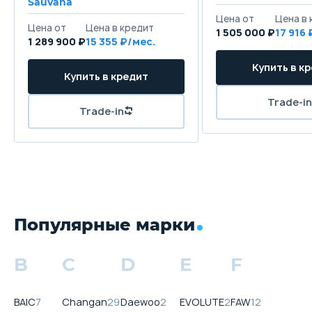
Sauvana
1 505 000 ₽
17 916
1 289 900 ₽
15 355
Популярные марки
B
C
D
E
F
BAIC
7
Changan
29
Daewoo
2
EVOLUTE
2
FAW
12