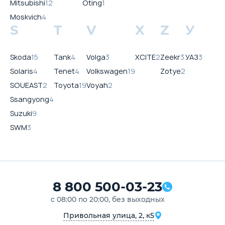
Mitsubishi
12
Oting
1
Moskvich
4
S
T
V
X
Z
У
Skoda
15
Tank
4
Volga
3
XCITE
2
Zeekr
3
УАЗ
3
Solaris
4
Tenet
4
Volkswagen
19
Zotye
2
SOUEAST
2
Toyota
19
Voyah
2
Ssangyong
4
Suzuki
9
SWM
3
8 800 500-03-23
с 08:00 по 20:00, без выходных
Привольная улица, 2, к5