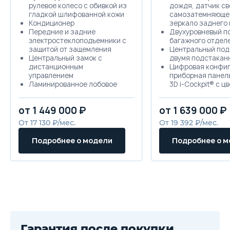
рулевое колесо с обивкой из
дождя, датчик св
гладкой шлифованной кожи
самозатемняюще
Кондиционер
зеркало заднего 
Передние и задние
Двухуровневый п
электростеклоподъемники с
багажного отдел
защитой от защемления
Центральный под
Центральный замок с
двумя подстакан
дистанционным
Цифровая конфи
управлением
приборная панел
Ламинированное лобовое
3D i-Cockpit® c ц
стекло
дисплеем
Электрообогрев форсунок
6 подушек безоп
от 1 449 000 ₽
от 1 639 000 ₽
омывателя и бачок
фронтальные, бо
омывателя увеличенной
оконные шторки
От 17 130 ₽/мес.
От 19 392 ₽/мес.
емкости
Система интелле
4 подушки безопасности:
привода Advanced
Подробнее о модели
Подробнее о 
фронтальные и боковые
Control c селект
Система динамической
режимов работы:
стабилизации (ESC)
нормальный режим
Антиблокировочная
песок, грязь, ре
тормозная система (ABS)
при спуске
Система электронного
Камера заднего в
распределения тормозного
17" легкосплавны
усилия (EBD)
компактное запа
Система помощи пр
Черные глянцевы
иэкстренном торможении
Черная решетка 
Гарантия после покупки