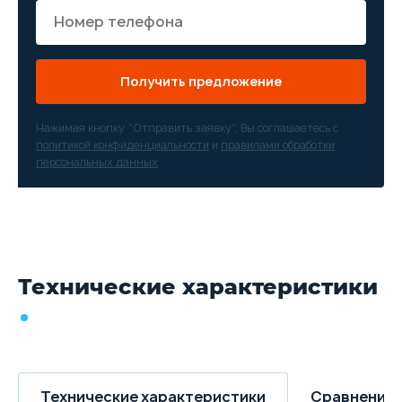
подсветка багажника
Мультимедийная система с
цветным сенсорным
дисплеем, функцией
Bluetooth, поддержкой
Получить предложение
протоколов Apple Carplay,
Android Auto, Mirror Link, 6
динамиков
Нажимая кнопку “Отправить заявку”, Вы соглашаетесь с
политикой конфиденциальности
и
правилами обработки
персональных данных
Технические характеристики
Технические характеристики
Сравнение 