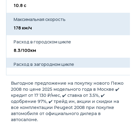
10.8 с
10
Максимальная скорость
178 км/ч
19
Расход в городском цикле
8.3/100км
8
Расход в загородном цикле
5.0/100км
5
Выгодное предложение на покупку нового Пежо
Расход в смешанном цикле
2008 по цене 2025 модельного года в Москве ✔️
6.0/100км
6
кредит от 17 130 ₽/мес, ✔️ ставка от 3.5%, ✔️
одобрение 97%, ✔️ трейд ин, акции и скидки на
все комплектации Peugeot 2008 при покупке
Объем топливного бака
автомобиля от официального дилера в
44 л
44
автосалоне.
Длина