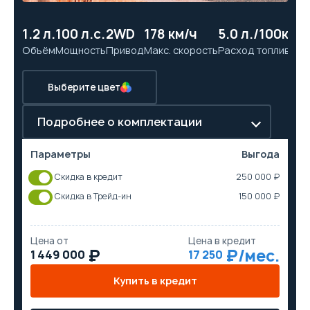
1.2 л.
100 л.с.
2WD
178 км/ч
5.0 л./100км
10
Объём
Мощность
Привод
Макс. скорость
Расход топлива
Ра
Выберите цвет
Подробнее о комплектации
Параметры
Выгода
Скидка в кредит
250 000 ₽
Скидка в Трейд-ин
150 000 ₽
Цена от
Цена в кредит
1 449 000
17 250
Купить в кредит