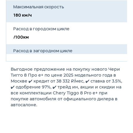
приборов 12.3''
Максимальная скорость
Сдвоенные экраны
мультимедиа и панели
180 км/ч
приборов
Цветная сенсорная боковая
панель управления климат-
Расход в городском цикле
контролем 8''
/100км
Голосовое управление
Доступ к навигации, видео-
файлам, интернет через
Расход в загородном цикле
смартфон на экране
автомобиля***
/100км
Система «Свободные руки»
(Hands free) с Bluetooth-
Выгодное предложение на покупку нового Чери
Расход в смешанном цикле
связью с мобильным
Тигго 8 Про е+ по цене 2025 модельного года в
телефоном
1.3/100км
Москве ✔️ кредит от 38 332 ₽/мес, ✔️ ставка от 3.5%,
Радио
✔️ одобрение 97%, ✔️ трейд ин, акции и скидки на
8 динамиков
3 USB-разъема (2 спереди +
все комплектации Chery Tiggo 8 Pro e+ при
Объем топливного бака
1 сзади)
покупке автомобиля от официального дилера в
60 л
автосалоне.
Длина
4722 мм