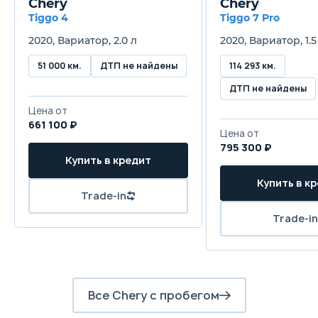
Chery
Chery
Трансмиссия
Tiggo 4
Tiggo 7 Pro
Автоматическая
2020, Вариатор, 2.0 л
2020, Вариатор, 1.5
Привод
51 000 км.
ДТП не найдены
114 293 км.
Передний
ДТП не найдены
Цена от
Передняя подвеска
661 100 ₽
Цена от
Независимая, типа McPherson
795 300 ₽
Купить в кредит
Задняя подвеска
Купить в к
Независимая, многорычажная
Trade-in
Trade-in
Передние тормоза
Дисковые вентилируемые
Задние тормоза
Дисковые
Все Chery с пробегом