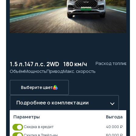
1.5 л.
147 л.с.
2WD
180 км/ч
Расход топлива
7.
Объём
Мощность
Привод
Макс. скорость
Ра
Выберите цвет
Подробнее о комплектации
Параметры
Выгода
Скидка в кредит
40 000 ₽
Скидка в Трейд-ин
60 000 ₽