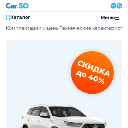
Каталог
Меню
Комплектации и цены
Технические характеристи
Автокредит
Трейд-ин
Акции
Выкуп авто
Сервис
СКИДКА
Автожурнал
Контакты
до 40%
8 800 500-03-23
с 08:00 по 20:00, без выходных
Привольная улица, 2, к5
Перезвоните мне