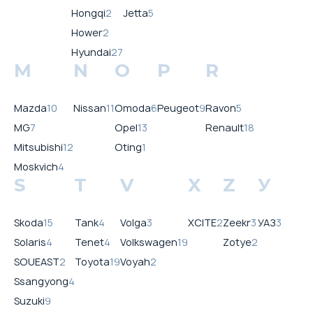
Hongqi
2
Jetta
5
Hower
2
Hyundai
27
M
N
O
P
R
Mazda
10
Nissan
11
Omoda
6
Peugeot
9
Ravon
5
MG
7
Opel
13
Renault
18
Mitsubishi
12
Oting
1
Moskvich
4
S
T
V
X
Z
У
Skoda
15
Tank
4
Volga
3
XCITE
2
Zeekr
3
УАЗ
3
Solaris
4
Tenet
4
Volkswagen
19
Zotye
2
SOUEAST
2
Toyota
19
Voyah
2
Ssangyong
4
Suzuki
9