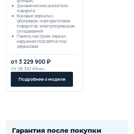
фонари)
Динамические указатели
поворота
Боковые зеркала с
обогревом, повторителями
поворотов, электроприводом
складывания
Память настроек зеркал,
наружная подсветка под
зеркалами
Пороги с подсветкой
спереди
от 3 229 900 ₽
Атмосферная подсветка
интерьера
От 38 332 ₽/мес.
Панорамная крыша с люком
и шторкой
Подробнее о модели
Эра Глонасс
Система кругового обзора
3600 и задние датчики
парковки
Передние датчики парковки
Система мониторинга
слепых зон (BSD)
Предупреждение о
покидании полосы (LDW)
Ассистент удержания в
Гарантия после покупки
полосе (LKA)