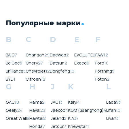
Популярные марки
B
C
D
E
F
BAIC
7
Changan
29
Daewoo
2
EVOLUTE
2
FAW
12
BelGee
5
Chery
27
Datsun
2
Exeed
6
Ford
10
Brilliance
5
Chevrolet
12
Dongfeng
10
Forthing
5
BYD
1
Citroen
12
Foton
2
G
H
J
K
L
GAC
10
Haima
2
JAC
13
Kaiyi
4
Lada
53
Geely
24
Haval
23
Jaecoo
4
KGM (SsangYong)
4
Lifan
10
Great Wall
9
Hawtai
2
Jeland
2
KIA
37
Livan
3
Honda
7
Jetour
7
Knewstar
1