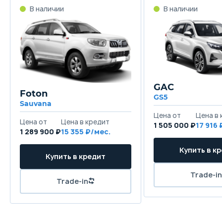
GAC
Foton
GS5
Sauvana
1 505 000 ₽
17 916
1 289 900 ₽
15 355