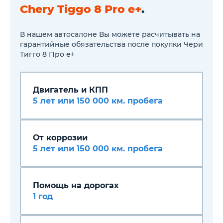
Система помощи при
Chery Tiggo 8 Pro e+
.
движении в пробках
(TJA/ICA)
Адаптивный круиз-контроль
В нашем автосалоне Вы можете расчитывать на
(ACC)
гарантийные обязательства после покупки Чери
Система автономного
Тигго 8 Про е+
экстренного торможения
(AEB)
Предупреждение об
опасности при открытии
Двигатель и КПП
дверей (DOW)
Автоматическое
5 лет или 150 000 км. пробега
переключение ближнего/
дальнего света (IHC)
Система мониторинга
давления и температуры в
От коррозии
шинах (TMPS)
5 лет или 150 000 км. пробега
Система стабилизации
курсовой устойчивости
(ESC)
Антиблокировочная
тормозная система (ABS)
Помощь на дорогах
Подушки безопасности
1 год
Передние ремни
безопасности с
регулировкой по высоте