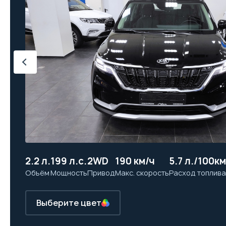
2.2 л.
199 л.с.
2WD
190 км/ч
5.7 л./100км
Объём
Мощность
Привод
Макс. скорость
Расход топлива
Выберите цвет