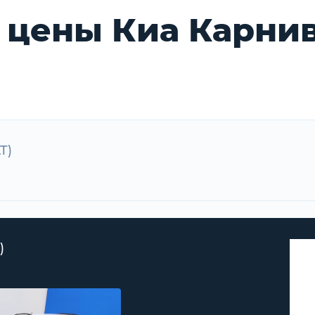
 цены Киа Карни
T)
)