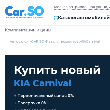
Привольная улица, 2
Москва
Каталог
автомобилей
Комплектации и цены
Автосалон «CAR.SO»
Каталог новых авто
KIA
Carnival
Купить новый
KIA Carnival
Первоначальный взнос 0%
Рассрочка 0%