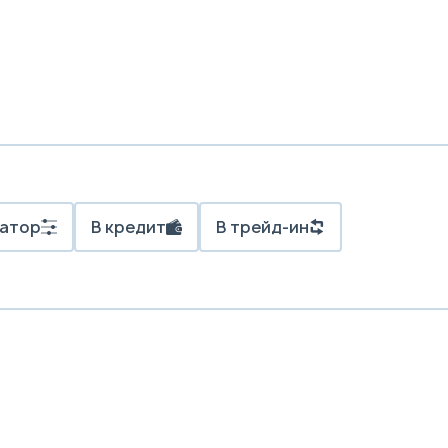
атор
В кредит
В трейд-ин