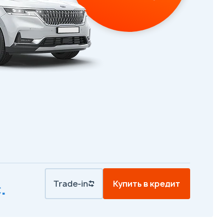
Trade-in
Купить в кредит
.