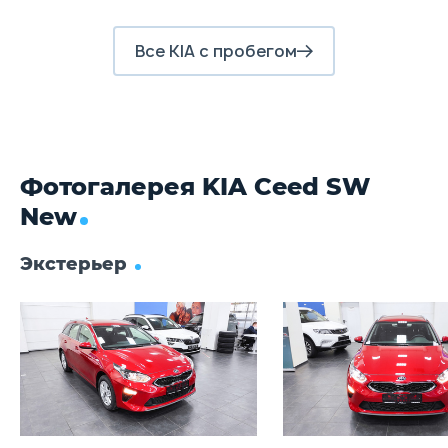
Передние тормоза
Все KIA с пробегом
Дисковые, вентилируемые
Д
Задние тормоза
Дисковые, вентилируемые
Д
Фотогалерея KIA Ceed SW
New
Экстерьер