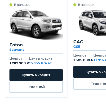
GAC
Foton
GS5
Sauvana
1 505 000 ₽
17 916
1 289 900 ₽
15 355