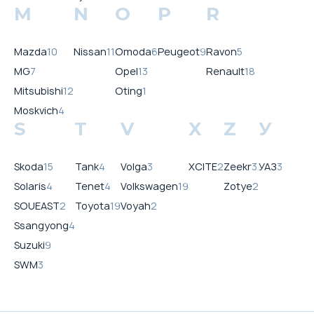
M
N
O
P
R
Mazda
10
Nissan
11
Omoda
6
Peugeot
9
Ravon
5
MG
7
Opel
13
Renault
18
Mitsubishi
12
Oting
1
Moskvich
4
S
T
V
X
Z
У
Skoda
15
Tank
4
Volga
3
XCITE
2
Zeekr
3
УАЗ
3
Solaris
4
Tenet
4
Volkswagen
19
Zotye
2
SOUEAST
2
Toyota
19
Voyah
2
Ssangyong
4
Suzuki
9
SWM
3