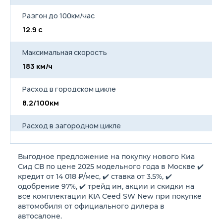
Разгон до 100км/час
12.9 с
10
Максимальная скорость
183 км/ч
19
Расход в городском цикле
8.2/100км
8
Расход в загородном цикле
5.5/100км
5
Выгодное предложение на покупку нового Киа
Расход в смешанном цикле
Сид СВ по цене 2025 модельного года в Москве ✔️
6.5/100км
6
кредит от 14 018 ₽/мес, ✔️ ставка от 3.5%, ✔️
одобрение 97%, ✔️ трейд ин, акции и скидки на
все комплектации KIA Ceed SW New при покупке
Объем топливного бака
автомобиля от официального дилера в
50 л
50
автосалоне.