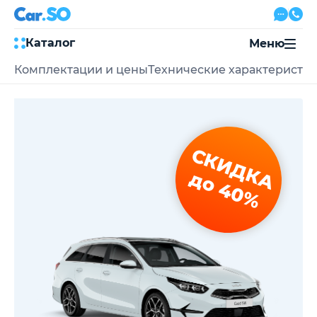
Каталог
Меню
Комплектации и цены
Технические характеристи
Автокредит
Трейд-ин
Акции
Выкуп авто
Сервис
СКИДКА
Автожурнал
Контакты
до 40%
8 800 500-03-23
с 08:00 по 20:00, без выходных
Привольная улица, 2, к5
Перезвоните мне