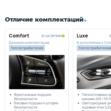
Цена от
Цена в кредит
1 762 530
20 982
Забронировать
Купить в кредит
Отличие комплектаций
Trade-in
Забронировать
Comfort
Luxe
В НАЛИЧИИ
Базовая комплектация
В дополнение к Co
Trade-in
Топ потребителей
Топ потребителе
Фронтальные подушки
Легкосплавные дис
безопасности
шинами 205 / 55 R
Боковые подушки и шторки
Светодиодные д
безопасности
ходовые огни (LE