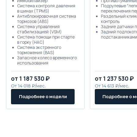
Иммобилайзер
Противотуманны
Система контроля давления
Подрулевые "леп
в шинах (TPMS)
переключения пе
Антиблокировочная система
Раздельный клим
тормозов (ABS)
контроль
Система управления
Задние датчики 
стабилизацией (VSM)
Задний подлокот
Система помощи при старте
подстаканникам
в горку (HAC)
Система экстренного
торможения (BAS)
Запасное колесо временного
использования
Камера заднего вида
Ручки дверей, окрашенные в
от 1 187 530 ₽
от 1 237 530 ₽
цвет кузова
Передние и задние
От 14 018 ₽/мес.
От 14 613 ₽/мес.
брызговики
Боковые зеркала заднего
Подробнее о модели
Подробнее о 
вида с электроприводом в
цвет кузова
Стальные диски 15", с
полноразмерными
декоративными колпаками и
шинами 195 / 65 R15
Увеличенный дорожный
просвет