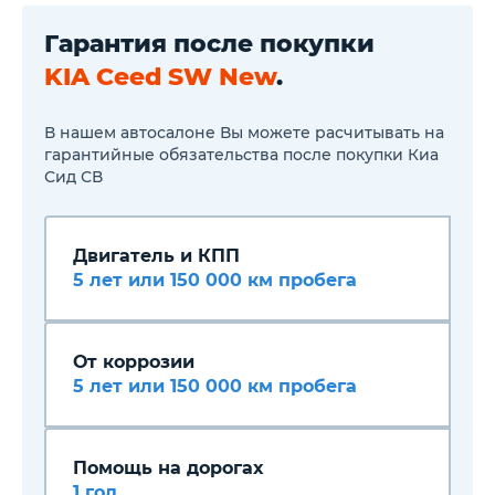
Система "ЭРА-ГЛОНАСС"
Напоминание о пассажирах
Гарантия после покупки
на заднем ряду (ROA)
Мультифункциональное
KIA Ceed SW New
.
рулевое колесо
Передние и задние
стеклоподъёмники с
В нашем автосалоне Вы можете расчитывать на
электроприводом
гарантийные обязательства после покупки Киа
Регулировка рулевой
Сид СВ
колонки по высоте и по
вылету
Тройное срабатывание
указателей поворота при
Двигатель и КПП
однократном нажатии
Ключ с дистанционным
5 лет или 150 000 км пробега
управлением центральным
замком
Кондиционер
Круиз-контроль
От коррозии
Подогрев зеркал заднего
5 лет или 150 000 км пробега
вида
Подогрев рулевого колеса
Подогрев передних сидений
Дополнительный
электрический отопитель
Помощь на дорогах
салона
1 год