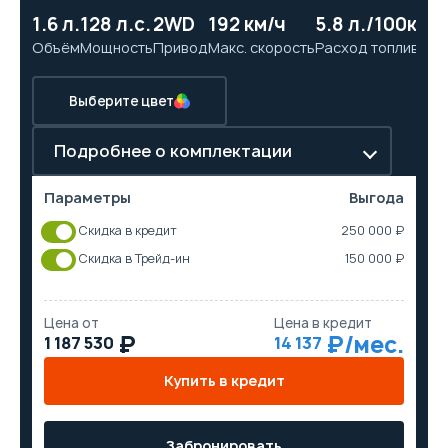
1.6 л.
128 л.с.
2WD
192 км/ч
5.8 л./100км
11
Объём
Мощность
Привод
Макс. скорость
Расход топлива
Ра
Выберите цвет
Подробнее о комплектации
Параметры
Выгода
Скидка в кредит
250 000 ₽
Скидка в Трейд-ин
150 000 ₽
Цена от
Цена в кредит
1 187 530
14 137
Купить в кредит
Забронировать