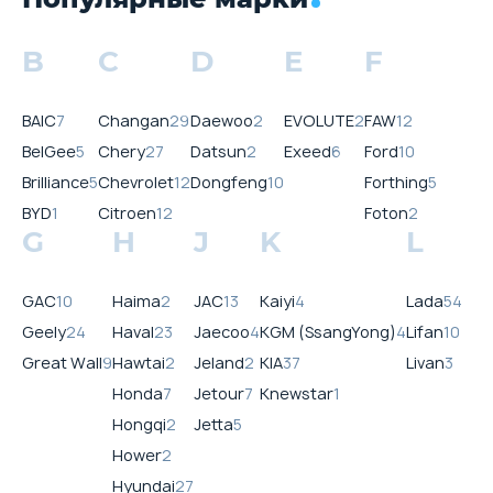
B
C
D
E
F
BAIC
7
Changan
29
Daewoo
2
EVOLUTE
2
FAW
12
BelGee
5
Chery
27
Datsun
2
Exeed
6
Ford
10
Brilliance
5
Chevrolet
12
Dongfeng
10
Forthing
5
BYD
1
Citroen
12
Foton
2
G
H
J
K
L
GAC
10
Haima
2
JAC
13
Kaiyi
4
Lada
54
Geely
24
Haval
23
Jaecoo
4
KGM (SsangYong)
4
Lifan
10
Great Wall
9
Hawtai
2
Jeland
2
KIA
37
Livan
3
Honda
7
Jetour
7
Knewstar
1
Hongqi
2
Jetta
5
Hower
2
Hyundai
27