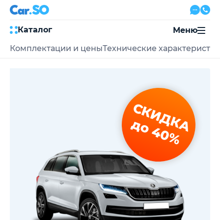
Каталог
Меню
Комплектации и цены
Технические характеристи
Автокредит
Трейд-ин
Акции
Выкуп авто
Сервис
СКИДКА
Автожурнал
Контакты
до 40%
8 800 500-03-23
с 08:00 по 20:00, без выходных
Привольная улица, 2, к5
Перезвоните мне