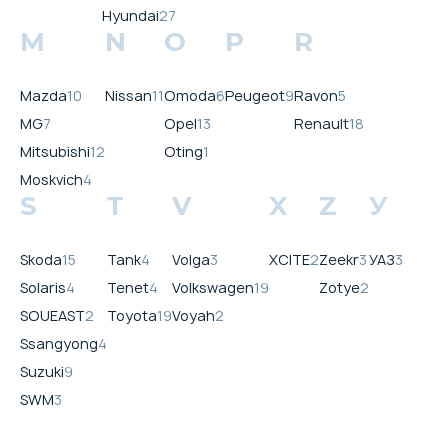
Hyundai
27
M
N
O
P
R
Mazda
10
Nissan
11
Omoda
6
Peugeot
9
Ravon
5
MG
7
Opel
13
Renault
18
Mitsubishi
12
Oting
1
Moskvich
4
S
T
V
X
Z
У
Skoda
15
Tank
4
Volga
3
XCITE
2
Zeekr
3
УАЗ
3
Solaris
4
Tenet
4
Volkswagen
19
Zotye
2
SOUEAST
2
Toyota
19
Voyah
2
Ssangyong
4
Suzuki
9
SWM
3