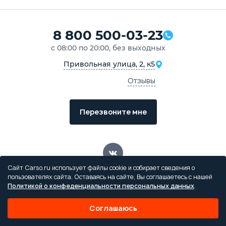
8 800 500-03-23
с 08:00 по 20:00, без выходных
Привольная улица, 2, к5
Отзывы
Перезвоните мне
Сайт Carso.ru использует файлы cookie и собирает сведения о
пользователях сайта. Оставаясь на сайте, Вы соглашаетесь с нашей
Политикой о конфеденциальности персональных данных
.
Обращаем ваше внимание на то, что данный интернет-сайт
носит исключительно информационный характер и ни при
Соглашаюсь
каких условиях не является публичной офертой,
определяемой положением ч. 2 ст. 437 Гражданского кодекса