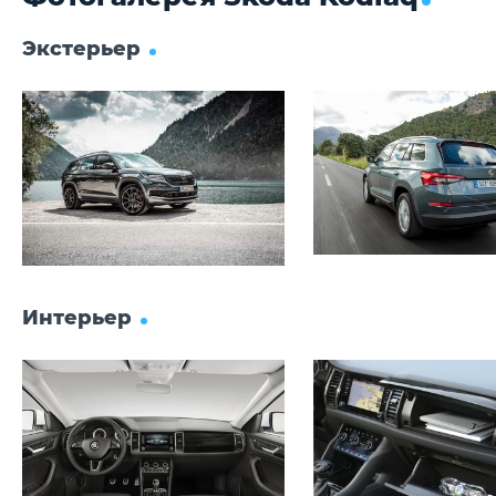
дистанционным
Система автомат
управлением (2.0 TDI без
парковки - 19 200
Экстерьер
дополнительного
Ассистент парков
электрического
ассистентом с пр
нагревателя) - 60 800 ₽
Area View, задние
Панорамная крыша с
светодиодные фон
электроприводом - 71 200 ₽
69 300 ₽
Складной фаркоп + адаптер
Передние и задн
- 50 400 ₽
парковки с ассис
Адаптивный круиз-контроль
прицепа, Area Vie
(до 160 км/ч) - 42 200 ₽
светодиодные фон
Адаптивный круиз-контроль
53 000 ₽
(до 210 км/ч) - 62 000 ₽
Ассистент движе
Светодиодные фары (LED),
полосе и система
AFS, ПТФ Corner - 73 800 ₽
слепых зон - 56 2
Система управления
Система управле
Интерьер
дальним светом Auto Light
дальним светом A
Assistant, внутрисалонное
Assistant, внутр
зеркало заднего вида с
зеркало заднего 
автоматическим
автоматическим
затемнением, датчик дождя/
затемнением, да
света - 27 500 ₽
света - 12 400 ₽
Камера заднего вида с
Area View, задние
омывателем, задние
светодиодные фон
светодиодные фонари High -
53 000 ₽
29 100 ₽
Пакет для сна (з