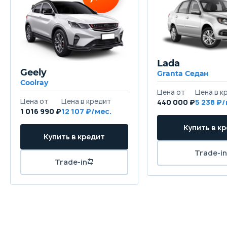
голоса - 50 600 ₽
развлекательная
Система SmartLink+,
для задних пасс
беспроводная
(только с навигац
информационно-
600 ₽
развлекательная система
Легкосплавные д
для задних пассажиров
TRITON 7J x 18, ш
(только с навигацией) - 14
R18- 22 600 ₽
Lada
500 ₽
Легкосплавные д
Geely
Granta Седан
Система SmartLink+ - 9 900 ₽
TRIGLAV 7J x 19, 
Coolray
Радио система Bolero,
R19 - 53 100 ₽
голосовое управление с
Легкосплавные ди
440 000 ₽
5 238
усилителем голоса - 12 200 ₽
7J x 19, шины 235/
Bluetooth - 7 300 ₽
100 ₽
1 016 990 ₽
12 107
Держатель для планшета - 2
900 ₽
Уменьшенное запасное
колесо (докатка), комплект
инструментов и домкрат (5
мест)
Уменьшенное запасное
колесо (докатка), комплект
инструментов и домкрат (7
мест)
Легкосплавные диски
TRITON 7J x 18, шины 235/55
R18 - 22 600 ₽