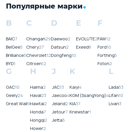
Популярные марки
B
C
D
E
F
BAIC
7
Changan
29
Daewoo
2
EVOLUTE
2
FAW
12
BelGee
5
Chery
27
Datsun
2
Exeed
6
Ford
10
Brilliance
5
Chevrolet
12
Dongfeng
10
Forthing
5
BYD
1
Citroen
12
Foton
2
G
H
J
K
L
GAC
10
Haima
2
JAC
13
Kaiyi
4
Lada
53
Geely
24
Haval
23
Jaecoo
4
KGM (SsangYong)
4
Lifan
10
Great Wall
9
Hawtai
2
Jeland
2
KIA
37
Livan
3
Honda
7
Jetour
7
Knewstar
1
Hongqi
2
Jetta
5
Hower
2