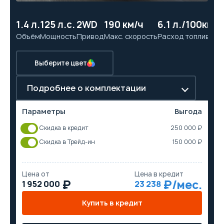
1.4 л.
125 л.с.
2WD
190 км/ч
6.1 л./100км
10
Объём
Мощность
Привод
Макс. скорость
Расход топлива
Ра
Выберите цвет
Подробнее о комплектации
Параметры
Выгода
Скидка в кредит
250 000 ₽
Скидка в Трейд-ин
150 000 ₽
Цена от
Цена в кредит
1 952 000
23 238
Купить в кредит