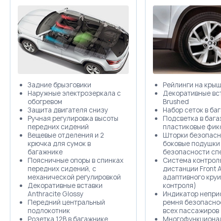
Trade-in
Задние брызговики
Рейлинги на крыш
Наружные электрозеркала с
Декоративные вст
обогревом
Brushed
Защита двигателя снизу
Набор сеток в ба
Ручная регулировка высоты
Подсветка в бага
передних сидений
пластиковые фик
Вещевые отделения и 2
Шторки безопасн
крючка для сумок в
боковые подушки
багажнике
безопасности сп
Поясничные опоры в спинках
Система контрол
передних сидений, с
дистанции Front A
механической регулировкой
адаптивного круи
Декоративные вставки
контроля)
Anthracite Glossy
Индикатор непри
Передний центральный
ремня безопасно
подлокотник
всех пассажиров 
Розетка 12В в багажнике
Многофункционал