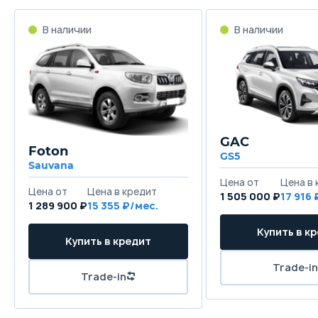
GAC
Foton
GS5
Sauvana
1 505 000 ₽
17 916
1 289 900 ₽
15 355