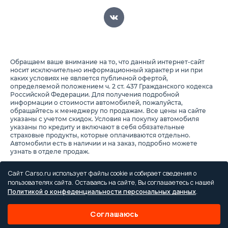
Обращаем ваше внимание на то, что данный интернет-сайт
носит исключительно информационный характер и ни при
каких условиях не является публичной офертой,
определяемой положением ч. 2 ст. 437 Гражданского кодекса
Российской Федерации. Для получения подробной
информации о стоимости автомобилей, пожалуйста,
обращайтесь к менеджеру по продажам. Все цены на сайте
указаны с учетом скидок. Условия на покупку автомобиля
указаны по кредиту и включают в себя обязательные
страховые продукты, которые оплачиваются отдельно.
Автомобили есть в наличии и на заказ, подробно можете
узнать в отделе продаж.
Предоставляя свои персональные данные и используя
настоящий веб-сайт, Вы соглашаетесь с обработкой Ваших
Сайт Carso.ru использует файлы cookie и собирает сведения о
персональных данных и принимаете условия их обработки.
пользователях сайта. Оставаясь на сайте, Вы соглашаетесь с нашей
Политикой о конфеденциальности персональных данных
.
Политика конфиденциальности
Правила проведения акций
Соглашаюсь