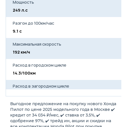
Мощность
249 л.с
Разгон до 100км/час
9.1 с
Максимальная скорость
192 км/ч
Расход в городском цикле
14.3/100км
Расход в загородном цикле
8.2/100км
Выгодное предложение на покупку нового Хонда
Расход в смешанном цикле
Пилот по цене 2025 модельного года в Москве ✔️
10.4/100км
кредит от 34 034 ₽/мес, ✔️ ставка от 3.5%, ✔️
одобрение 97%, ✔️ трейд ин, акции и скидки на
все комплектации Honda Pilot при покупке