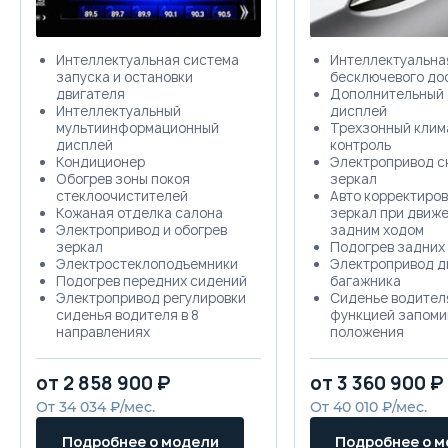
Интеллектуальная система
Интеллектуальна
запуска и остановки
бесключевого до
двигателя
Дополнительный
Интеллектуальный
дисплей
мультиинформационный
Трехзонный клим
дисплей
контроль
Кондиционер
Электропривод с
Обогрев зоны покоя
зеркал
стеклоочистителей
Авто корректиров
Кожаная отделка салона
зеркал при движ
Электропривод и обогрев
задним ходом
зеркал
Подогрев задних
Электростеклоподъемники
Электропривод д
Подогрев передних сидений
багажника
Электропривод регулировки
Сиденье водител
сиденья водителя в 8
функцией запоми
направлениях
положения
Электропривод регулировки
Датчик дождя
сиденья пассажира в 4
Автозатемняюще
от 2 858 900 ₽
от 3 360 900 ₽
направлениях
зеркало заднего 
Электрорегулировка
Передние датчик
От 34 034 ₽/мес.
От 40 010 ₽/мес.
поясничного упора
Задние датчики 
водительского сиденья
Обогрев рулевого
Подробнее о модели
Подробнее о 