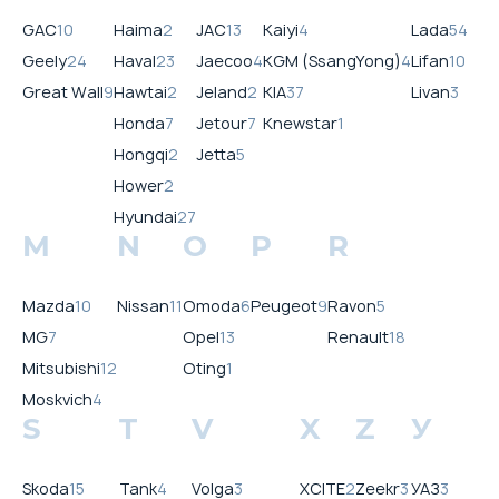
GAC
10
Haima
2
JAC
13
Kaiyi
4
Lada
54
Geely
24
Haval
23
Jaecoo
4
KGM (SsangYong)
4
Lifan
10
Great Wall
9
Hawtai
2
Jeland
2
KIA
37
Livan
3
Honda
7
Jetour
7
Knewstar
1
Hongqi
2
Jetta
5
Hower
2
Hyundai
27
M
N
O
P
R
Mazda
10
Nissan
11
Omoda
6
Peugeot
9
Ravon
5
MG
7
Opel
13
Renault
18
Mitsubishi
12
Oting
1
Moskvich
4
S
T
V
X
Z
У
Skoda
15
Tank
4
Volga
3
XCITE
2
Zeekr
3
УАЗ
3