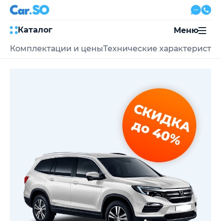
Каталог
Меню
Комплектации и цены
Технические характеристи
Автокредит
Трейд-ин
Акции
Выкуп авто
Сервис
СКИДКА
Автожурнал
Контакты
до 40%
8 800 500-03-23
с 08:00 по 20:00, без выходных
Привольная улица, 2, к5
Перезвоните мне