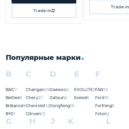
Популярные марки
B
C
D
E
F
BAIC
7
Changan
29
Daewoo
2
EVOLUTE
2
FAW
12
BelGee
5
Chery
27
Datsun
2
Exeed
6
Ford
10
Brilliance
5
Chevrolet
12
Dongfeng
10
Forthing
5
BYD
1
Citroen
12
Foton
2
G
H
J
K
L