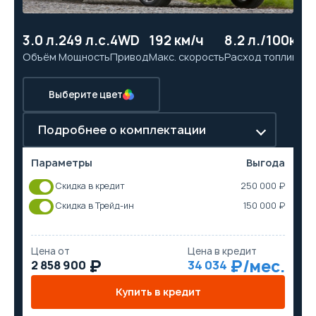
3.0 л.
249 л.с.
4WD
192 км/ч
8.2 л./100км
9
Объём
Мощность
Привод
Макс. скорость
Расход топлива
Ра
Выберите цвет
Подробнее о комплектации
Параметры
Выгода
Скидка в кредит
250 000 ₽
Скидка в Трейд-ин
150 000 ₽
Цена от
Цена в кредит
2 858 900
34 034
Купить в кредит