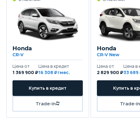
Honda
Honda
CR-V
CR-V New
1 369 900 ₽
16 308
2 829 900 ₽
33 689