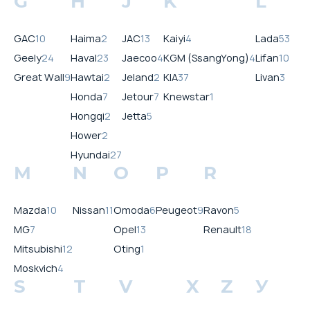
G
H
J
K
L
GAC
10
Haima
2
JAC
13
Kaiyi
4
Lada
53
Geely
24
Haval
23
Jaecoo
4
KGM (SsangYong)
4
Lifan
10
Great Wall
9
Hawtai
2
Jeland
2
KIA
37
Livan
3
Honda
7
Jetour
7
Knewstar
1
Hongqi
2
Jetta
5
Hower
2
Hyundai
27
M
N
O
P
R
Mazda
10
Nissan
11
Omoda
6
Peugeot
9
Ravon
5
MG
7
Opel
13
Renault
18
Mitsubishi
12
Oting
1
Moskvich
4
S
T
V
X
Z
У