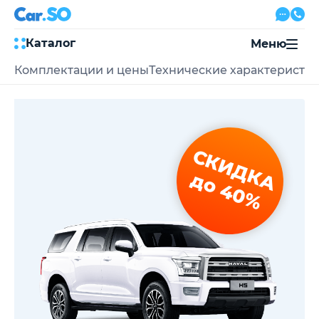
Каталог
Меню
Комплектации и цены
Технические характеристи
Автокредит
Трейд-ин
Акции
Выкуп авто
Сервис
СКИДКА
Автожурнал
Контакты
до 40%
8 800 500-03-23
с 08:00 по 20:00, без выходных
Привольная улица, 2, к5
Перезвоните мне