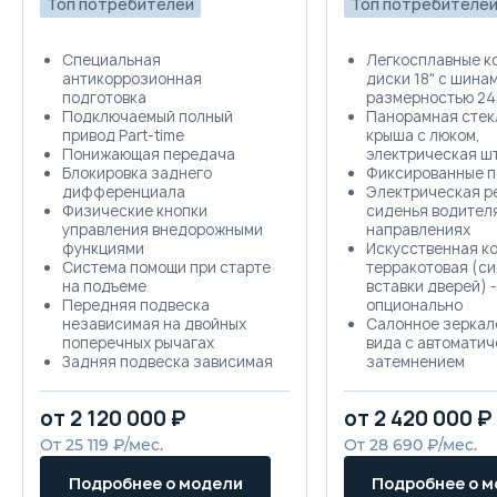
Топ потребителей
Топ потребителе
Специальная
Легкосплавные к
антикоррозионная
диски 18" с шина
подготовка
размерностью 24
Подключаемый полный
Панорамная стек
привод Part-time
крыша с люком,
Понижающая передача
электрическая ш
Блокировка заднего
Фиксированные 
дифференциала
Электрическая р
Физические кнопки
сиденья водителя
управления внедорожными
направлениях
функциями
Искусственная к
Система помощи при старте
терракотовая (си
на подъеме
вставки дверей) -
Передняя подвеска
опционально
независимая на двойных
Салонное зеркал
поперечных рычагах
вида с автомати
Задняя подвеска зависимая
затемнением
многорычажная
Электростеклопо
Дисковые передние и
дверей с автодов
от 2 120 000 ₽
от 2 420 000 ₽
задние тормоза
функцией антиза
Полноразмерное запасное
всех дверях
От 25 119 ₽/мес.
От 28 690 ₽/мес.
колесо под задним свесом
Электроусилител
Система мониторинга
управления с пе
Подробнее о модели
Подробнее о 
давления в шинах TPMS
усилием и возмо