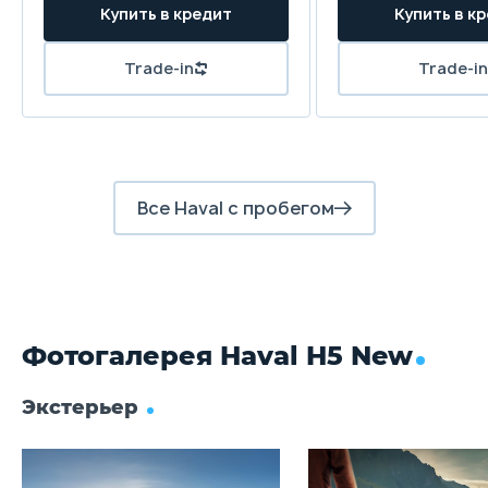
Купить в кредит
Купить в к
Задняя подвеска
Зависимая, рычажная, пружинная, с гидравлически
Trade-in
Trade-in
телескопическими амортизаторами, со стабилизат
устойчивости
Передние тормоза
Дисковые вентилируемые
Все Haval с пробегом
Задние тормоза
Дисковые
Фотогалерея Haval H5 New
Экстерьер