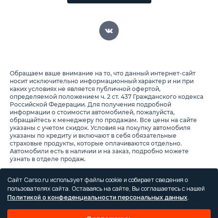
Обращаем ваше внимание на то, что данный интернет-сайт
носит исключительно информационный характер и ни при
каких условиях не является публичной офертой,
определяемой положением ч. 2 ст. 437 Гражданского кодекса
Российской Федерации. Для получения подробной
информации о стоимости автомобилей, пожалуйста,
обращайтесь к менеджеру по продажам. Все цены на сайте
указаны с учетом скидок. Условия на покупку автомобиля
указаны по кредиту и включают в себя обязательные
страховые продукты, которые оплачиваются отдельно.
Автомобили есть в наличии и на заказ, подробно можете
узнать в отделе продаж.
Предоставляя свои персональные данные и используя
настоящий веб-сайт, Вы соглашаетесь с обработкой Ваших
Сайт Carso.ru использует файлы cookie и собирает сведения о
персональных данных и принимаете условия их обработки.
пользователях сайта. Оставаясь на сайте, Вы соглашаетесь с нашей
Политикой о конфеденциальности персональных данных
.
Политика конфиденциальности
Правила проведения акций