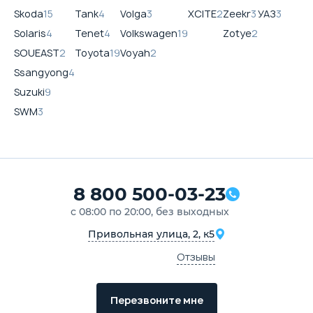
Skoda
15
Tank
4
Volga
3
XCITE
2
Zeekr
3
УАЗ
3
Solaris
4
Tenet
4
Volkswagen
19
Zotye
2
SOUEAST
2
Toyota
19
Voyah
2
Ssangyong
4
Suzuki
9
SWM
3
8 800 500-03-23
с 08:00 по 20:00, без выходных
Привольная улица, 2, к5
Отзывы
Перезвоните мне