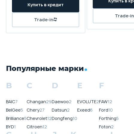
Популярные марки
B
C
D
E
F
BAIC
7
Changan
29
Daewoo
2
EVOLUTE
2
FAW
12
BelGee
5
Chery
27
Datsun
2
Exeed
6
Ford
10
Brilliance
5
Chevrolet
12
Dongfeng
10
Forthing
5
BYD
1
Citroen
12
Foton
2