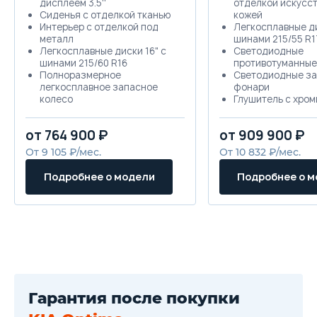
дисплеем 3.5''
отделкой искусс
Сиденья с отделкой тканью
кожей
Интерьер с отделкой под
Легкосплавные ди
металл
шинами 215/55 R1
Легкосплавные диски 16" с
Светодиодные
шинами 215/60 R16
противотуманные
Полноразмерное
Светодиодные з
легкосплавное запасное
фонари
колесо
Глушитель с хро
Проекционные
насадкой (для 2.0
противотуманные фары
Два глушителя с
от 764 900 ₽
от 909 900 ₽
Светодиодные дневные
хромированной н
ходовые огни (LED DRL)
(для 2.4 GDI)
От 9 105 ₽/мес.
От 10 832 ₽/мес.
Электропривод складывания
Сиденье водител
зеркал заднего вида
электроприводом
Подробнее о модели
Подробнее о 
Спортивный задний бампер
функцией памяти
с диффузором
Передние и задн
Глушитель с хромированной
парковки
насадкой
Система бесключ
Мультифункциональное
доступа Smart Key
рулевое колесо
двигателя кнопк
Передние и задние
Интеллектуальна
стеклоподъёмники с
открывания бага
электроприводом
Функция дистанц
Датчик света
открывания/закр
Гарантия после покупки
Круиз-контроль
стеклоподъёмник
Bluetooth для подключения
Электрический с