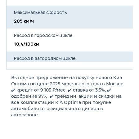
Максимальная скорость
205 км/ч
20
Расход в городском цикле
10.4/100км
11
Расход в загородном цикле
6.1/100км
5
Выгодное предложение на покупку нового Киа
Расход в смешанном цикле
Оптима по цене 2025 модельного года в Москве
7.7/100км
7
✔️ кредит от 9 105 ₽/мес, ✔️ ставка от 3.5%, ✔️
одобрение 97%, ✔️ трейд ин, акции и скидки на
все комплектации KIA Optima при покупке
Объем топливного бака
автомобиля от официального дилера в
70 л
70
автосалоне.
Длина
4855 мм
4