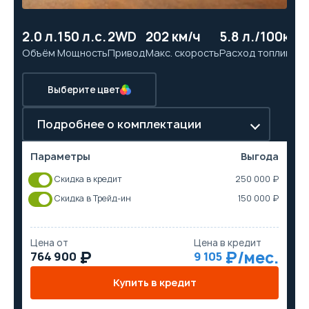
2.0 л.
150 л.с.
2WD
202 км/ч
5.8 л./100км
1
Объём
Мощность
Привод
Макс. скорость
Расход топлива
Ра
Выберите цвет
Подробнее о комплектации
Параметры
Выгода
Скидка в кредит
250 000 ₽
Скидка в Трейд-ин
150 000 ₽
Цена от
Цена в кредит
764 900
9 105
Купить в кредит