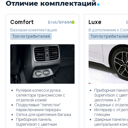
1 369 900
16 308
Отличие комплектаций
Trade-in
Купить в кредит
Comfort
Luxe
В НАЛИЧИИ
Забронировать
Базовая комплектация
В дополнение к Co
Топ потребителей
Топ потребителе
Trade-in
Рулевое колесо и ручка
Приборная панел
селектора трансмиссии с
Supervision c цве
отделкой кожей
дисплеем 4.3"
Подрулевые "лепестки"
Сиденья с отдел
переключения передач
Интерьер с отде
Сетка для крепления багажа
глянцем
Приборная панель
Дверные панели 
Supervision c цветным
центральная конс