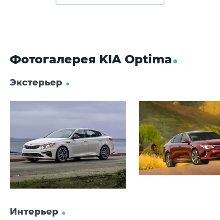
Дисковые вентилируемые
Д
Задние тормоза
Дисковые
Д
Фотогалерея KIA Optima
Экстерьер
Интерьер