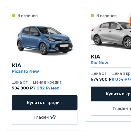
KIA
Rio New
KIA
Picanto New
674 900 ₽
8 034
594 900 ₽
7 082