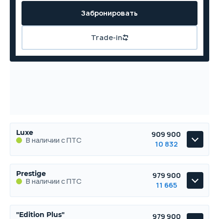
Забронировать
Trade-in
Luxe
909 900
В наличии с ПТС
10 832
Luxe
Prestige
979 900
В наличии с ПТС
В наличии с ПТС
11 665
Prestige
"Edition Plus"
979 900