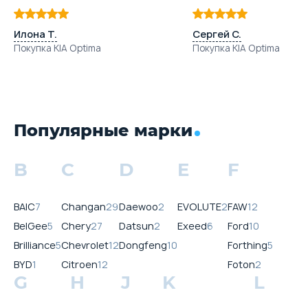
Илона Т.
Сергей С.
Покупка KIA Optima
Покупка KIA Optima
Популярные марки
B
C
D
E
F
BAIC
7
Changan
29
Daewoo
2
EVOLUTE
2
FAW
12
BelGee
5
Chery
27
Datsun
2
Exeed
6
Ford
10
Brilliance
5
Chevrolet
12
Dongfeng
10
Forthing
5
BYD
1
Citroen
12
Foton
2
G
H
J
K
L