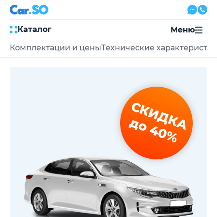
Каталог
Меню
Комплектации и цены
Технические характеристи
Автокредит
Трейд-ин
Акции
Выкуп авто
Сервис
СКИДКА
Автожурнал
Контакты
до 40%
8 800 500-03-23
с 08:00 по 20:00, без выходных
Привольная улица, 2, к5
Перезвоните мне