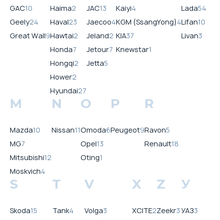
GAC
10
Haima
2
JAC
13
Kaiyi
4
Lada
54
Geely
24
Haval
23
Jaecoo
4
KGM (SsangYong)
4
Lifan
10
Great Wall
9
Hawtai
2
Jeland
2
KIA
37
Livan
3
Honda
7
Jetour
7
Knewstar
1
Hongqi
2
Jetta
5
Hower
2
Hyundai
27
M
N
O
P
R
Mazda
10
Nissan
11
Omoda
6
Peugeot
9
Ravon
5
MG
7
Opel
13
Renault
18
Mitsubishi
12
Oting
1
Moskvich
4
S
T
V
X
Z
У
Skoda
15
Tank
4
Volga
3
XCITE
2
Zeekr
3
УАЗ
3