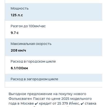
Кондиционер
Фильтр кондиционера с
Мощность
активированным углем
Электромеханический
125 л.с
15
усилитель руля, с
регулировкой в зависимости
от скорости
Разгон до 100км/час
Электронный стояночный
9.7 с
9.
тормоз с кнопкой
включения/отключения,
включая противооткатную
Максимальная скорость
систему; автоматическое
снятие со стояночного
208 км/ч
22
тормоза при трогании
Функция «Auto-Hold»
Расход в городском цикле
(автоматическое удержание
на месте остановленной
6.1/100км
6
машины основной тормозной
системой и (через 3 мин.)
стояночным тормозом,
Расход в загородном цикле
автоматическое снятие с
4.4/100км
4
тормоза при трогании)
Трехспицевое
Выгодное предложение на покупку нового
многофункциональное
Расход в смешанном цикле
Фольксваген Пассат по цене 2025 модельного
рулевое колесо с клавишами
для управления
5.0/100км
5.
года в Москве ✔️ кредит от 25 379 ₽/мес, ✔️ ставка
многофункциональным