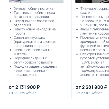
Бежевая обивка потолка
Тканевые коврики
Текстильная обивка пола
сзади
багажного отделения
Легкосплавные д
Складной пол багажного
"Moscow" 6,5 J x 1
отделения
215/60 R16, болт
Пластиковые накладки на
Фары с галогенн
пороги
лампами и ходов
Салон для курящих
Противотуманные
(прикуриватель и съемная
хромированной о
пепельница спереди)
функцией статич
Обивка сидений тканью
бокового света
«Lizard»
Электронная сис
Передние сиденья с
курсовой устойч
регулировкой по высоте
(ESP), включая
Подушка заднего сиденья
антиблокировочн
неделимая, спинка –
тормозную систем
асимметрично
ассистент тормо
складывающаяся
электронную бло
Передние вентиляционные
дифференциала (
от 2 131 900 ₽
от 2 281 900 ₽
дефлекторы и
антипробуксовоч
переключатель света с
систему (ASR), с
От 25 379 ₽/мес.
От 27 165 ₽/мес.
подсветкой и хромированной
регулировки тяго
отделкой
момента двигател
Декоративные вставки «New
функцию стабили
Brushed Design»
3-точечные ремн