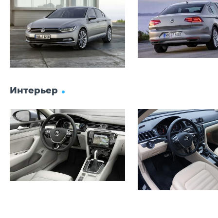
сидений
Наружные зеркала с
элекроприводом,
подогревом,
автозатемнением на
стороне водителя
Автоматическое управление
головным светом с
отдельными дневными
ходовыми огнями, функцией
Интерьер
«Leaving Home» и ручным
управлением «Coming Home»
Очистители ветрового
стекла с изменением
частоты срабатывания и
датчиком дождя
Интерьерные светильники с
задержкой выключения и
режимом приглушенного
света
2 LED-лампы для чтения с
хромированной отделкой
спереди и 2 сзади
Предупредительные LED-
лампы в дверях
Парктроник Park Pilot