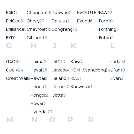
BAIC
7
Changan
29
Daewoo
2
EVOLUTE
2
FAW
12
BelGee
5
Chery
27
Datsun
2
Exeed
6
Ford
10
Brilliance
5
Chevrolet
12
Dongfeng
10
Forthing
5
BYD
1
Citroen
12
Foton
2
G
H
J
K
L
GAC
10
Haima
2
JAC
13
Kaiyi
4
Lada
53
Geely
24
Haval
23
Jaecoo
4
KGM (SsangYong)
4
Lifan
10
Great Wall
9
Hawtai
2
Jeland
2
KIA
37
Livan
3
Honda
7
Jetour
7
Knewstar
1
Hongqi
2
Jetta
5
Hower
2
Hyundai
27
M
N
O
P
R