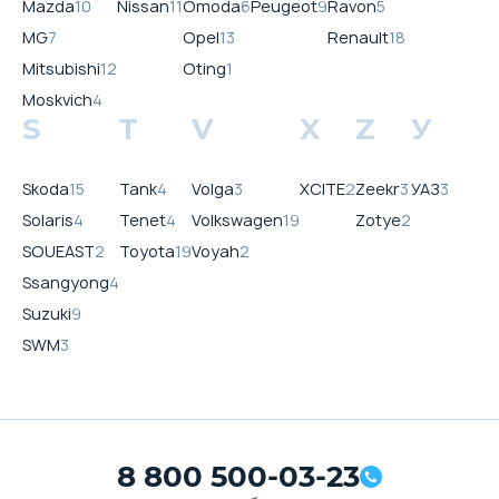
Mazda
10
Nissan
11
Omoda
6
Peugeot
9
Ravon
5
MG
7
Opel
13
Renault
18
Mitsubishi
12
Oting
1
Moskvich
4
S
T
V
X
Z
У
Skoda
15
Tank
4
Volga
3
XCITE
2
Zeekr
3
УАЗ
3
Solaris
4
Tenet
4
Volkswagen
19
Zotye
2
SOUEAST
2
Toyota
19
Voyah
2
Ssangyong
4
Suzuki
9
SWM
3
8 800 500-03-23