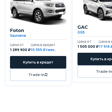
GAC
Foton
GS5
Sauvana
1 505 000 ₽
17 916
1 289 900 ₽
15 355