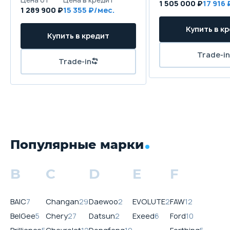
1 505 000 ₽
17 916
1 289 900 ₽
15 355
Популярные марки
B
C
D
E
F
BAIC
7
Changan
29
Daewoo
2
EVOLUTE
2
FAW
12
BelGee
5
Chery
27
Datsun
2
Exeed
6
Ford
10