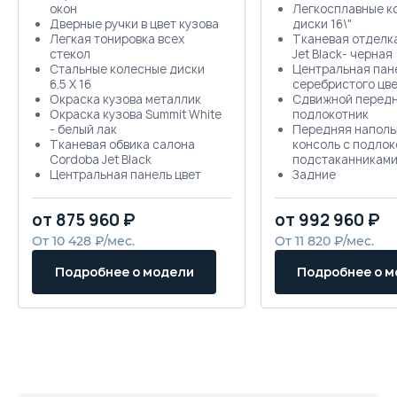
окон
Легкосплавные к
Дверные ручки в цвет кузова
диски 16\"
Легкая тонировка всех
Тканевая отделка,
стекол
Jet Black- черная
Стальные колесные диски
Центральная пан
6.5 Х 16
серебристого цв
Окраска кузова металлик
Сдвижной перед
Окраска кузова Summit White
подлокотник
- белый лак
Передняя наполь
Тканевая обвика салона
консоль с подлок
Cordoba Jet Black
подстаканникам
Центральная панель цвет
Задние
черный
электростеклопо
Указатели на панели
Передние подгол
от 875 960 ₽
от 992 960 ₽
инструментов черные с
активные (регули
хромированной окантовкой
положениях)
От 10 428 ₽/мес.
От 11 820 ₽/мес.
Зеркало в солнцезащитном
Кожаная отделка
козырьке пассажира
колеса с подогре
Подробнее о модели
Подробнее о 
Электрогидроусилитель
Датчик дождя
рулевого управления
Климат-контроль
Рулевая колонка,
двухзонный
регулируемая по вылету и по
Бортовой компью
высоте
6 динамиков
Наружные зеркала с
USB порт
электроприводом и
Дисплей на пане
подогревом, ручным
графический