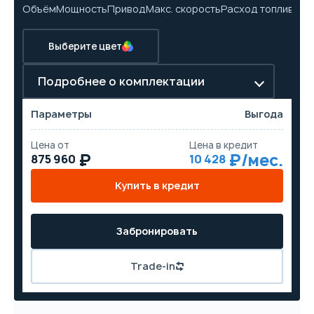
Объём
Мощность
Привод
Макс. скорость
Расход топлива
Ра
Выберите цвет
Подробнее о комплектации
Параметры
Выгода
Цена от
Цена в кредит
875 960
10 428
Купить в кредит
Забронировать
Trade-in