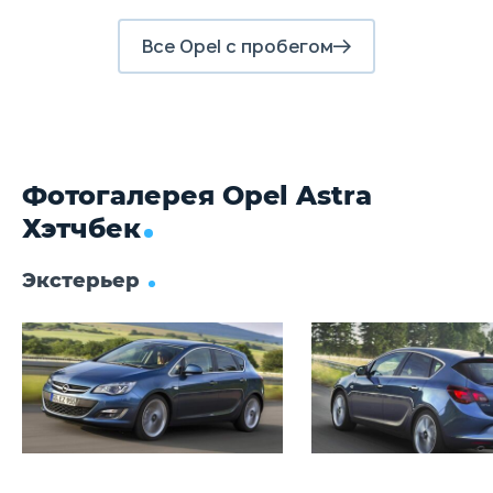
Задние тормоза
Дисковые
Д
Все Opel с пробегом
Фотогалерея Opel Astra
Хэтчбек
Экстерьер