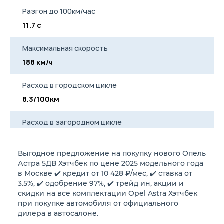
Разгон до 100км/час
11.7 с
13
Максимальная скорость
188 км/ч
18
Расход в городском цикле
8.3/100км
9
Расход в загородном цикле
5.1/100км
5
Выгодное предложение на покупку нового Опель
Расход в смешанном цикле
Астра 5ДВ Хэтчбек по цене 2025 модельного года
6.3/100км
7.
в Москве ✔️ кредит от 10 428 ₽/мес, ✔️ ставка от
3.5%, ✔️ одобрение 97%, ✔️ трейд ин, акции и
скидки на все комплектации Opel Astra Хэтчбек
Объем топливного бака
при покупке автомобиля от официального
56 л
56
дилера в автосалоне.