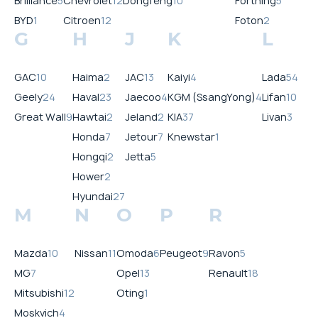
Brilliance
5
Chevrolet
12
Dongfeng
10
Forthing
5
BYD
1
Citroen
12
Foton
2
G
H
J
K
L
GAC
10
Haima
2
JAC
13
Kaiyi
4
Lada
54
Geely
24
Haval
23
Jaecoo
4
KGM (SsangYong)
4
Lifan
10
Great Wall
9
Hawtai
2
Jeland
2
KIA
37
Livan
3
Honda
7
Jetour
7
Knewstar
1
Hongqi
2
Jetta
5
Hower
2
Hyundai
27
M
N
O
P
R
Mazda
10
Nissan
11
Omoda
6
Peugeot
9
Ravon
5
MG
7
Opel
13
Renault
18
Mitsubishi
12
Oting
1
Moskvich
4