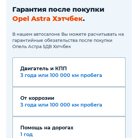
складыванием, в цвет кузова
Графический
Складываемые задние
информационный
Гарантия после покупки
сиденья в пропорции 60/40
Круиз-контроль
Кондиционер с фильтром,
Светодиодные д
Opel Astra Хэтчбек
.
ручное управление
ходовые огни
Обогрев заднего стекла
Передние против
Обогрев передних сидений
фары
В нашем автосалоне Вы можете расчитывать на
Воздуховод отопителя,
Датчик света
гарантийные обязательства после покупки
задний
Опель Астра 5ДВ Хэтчбек
Противопыльный пакет
AUX-IN разъем
Радиоприемник
4 динамика
Двигатель и КПП
Двухстрочный дисплей с
указанием времени и
3 года или 100 000 км пробега
температуры
Дисплей на панели приборов
Антенна на крыше,
удлиненная
От коррозии
Фронтальные подушки
3 года или 100 000 км пробега
безопасности
Боковые подушки
безопасности
Крепления ISOFIX на задних
сиденьях
Помощь на дорогах
Защита картера
1 год
Однотоновый звуковой