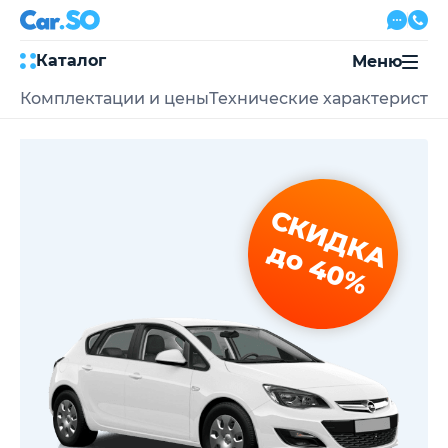
Каталог
Меню
Комплектации и цены
Технические характеристи
Автокредит
Трейд-ин
Акции
Выкуп авто
Сервис
СКИДКА
Автожурнал
Контакты
до 40%
8 800 500-03-23
с 08:00 по 20:00, без выходных
Привольная улица, 2, к5
Перезвоните мне