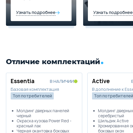
Купить в кредит
Цена от
Цена в кредит
Узнать подробнее
Узнать подробнее
1 144 960
13 630
Забронировать
Купить в кредит
Trade-in
Забронировать
Отличие комплектаций
Trade-in
Essentia
Active
В НАЛИЧИИ
Базовая комплектация
В дополнение к Ess
Топ потребителей
Топ потребителе
Молдинг дверных панелей
Молдинг дверных
черный
серебристый
Окраска кузова Power Red -
Шильдик Active
красный лак
Хромированная о
Черная окантовка боковых
боковых окон