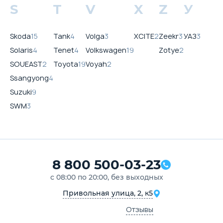
S
T
V
X
Z
У
Skoda
15
Tank
4
Volga
3
XCITE
2
Zeekr
3
УАЗ
3
Solaris
4
Tenet
4
Volkswagen
19
Zotye
2
SOUEAST
2
Toyota
19
Voyah
2
Ssangyong
4
Suzuki
9
SWM
3
8 800 500-03-23
с 08:00 по 20:00, без выходных
Привольная улица, 2, к5
Отзывы