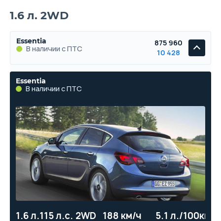
1.6 л. 2WD
Essentia
875 960
В наличии с ПТС
10 428
Essentia
В наличии с ПТС
1.6 л.
115 л.с.
2WD
188 км/ч
5.1 л./100км
11