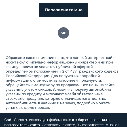
Перезвоните мне
Обращаем ваше внимание на то, что данный интернет-сайт
носит исключительно информационный характер и ни при
каких условиях не является публичной офертой,
определяемой положением ч. 2 ст. 437 Гражданского кодекса
Российской Федерации. Для получения подробной
информации о стоимости автомобилей, пожалуйста,
обращайтесь к менеджеру по продажам. Все цены на сайте
указаны с учетом скидок. Условия на покупку автомобиля
указаны по кредиту и включают в себя обязательные
страховые продукты, которые оплачиваются отдельно.
Автомобили есть в наличии и на заказ, подробно можете
узнать в отделе продаж.
Предоставляя свои персональные данные и используя
настоящий веб-сайт, Вы соглашаетесь с обработкой Ваших
Сайт Carso.ru использует файлы cookie и собирает сведения о
персональных данных и принимаете условия их обработки.
пользователях сайта. Оставаясь на сайте, Вы соглашаетесь с нашей