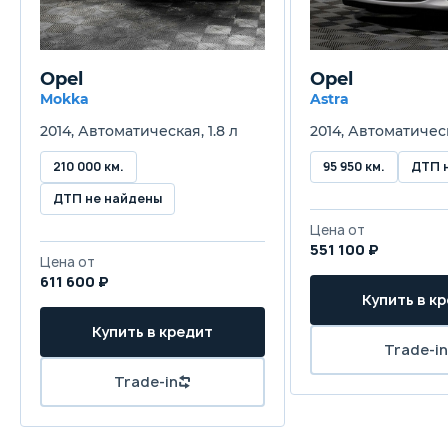
Объём багажника
370 л
37
Opel
Opel
Трансмиссия
Mokka
Astra
Механическая
А
2014, Автоматическая, 1.8 л
2014, Автоматическ
Привод
210 000 км.
95 950 км.
ДТП 
Передний
П
ДТП не найдены
Цена от
Передняя подвеска
551 100 ₽
Цена от
Независимая - McPherson
Н
611 600 ₽
Купить в к
Задняя подвеска
Купить в кредит
Полузависимая
П
Trade-in
Trade-in
Передние тормоза
Дисковые вентилируемые
Д