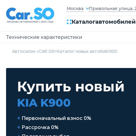
Привольная улица, 2
Москва
Каталог
автомобилей
Технические характеристики
Автосалон «CAR.SO»
Каталог новых авто
KIA
K900
Купить новый
KIA K900
Первоначальный взнос 0%
Рассрочка 0%