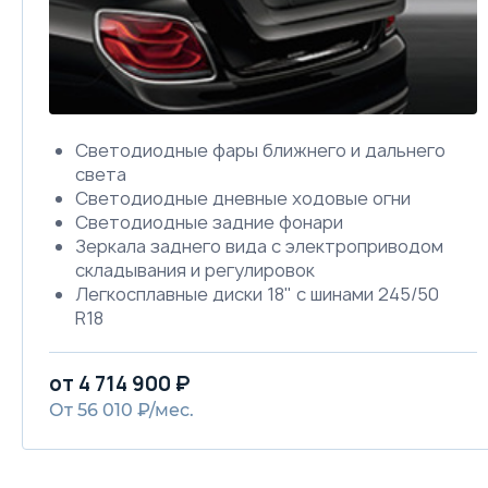
Светодиодные фары ближнего и дальнего
света
Светодиодные дневные ходовые огни
Светодиодные задние фонари
Зеркала заднего вида с электроприводом
складывания и регулировок
Легкосплавные диски 18" с шинами 245/50
R18
Передние и задние датчики парковки
Камера заднего вида с динамической
от 4 714 900 ₽
линией разметки
От 56 010 ₽/мес.
Навигационная система с 12,3'' дисплеем
Аудиосистема Krell: 13 динамиков, сабвуфер
и внешний усилитель
Трехзонный климат-контроль