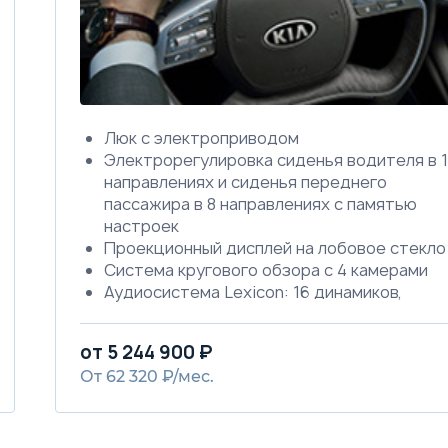
Люк с электроприводом
Электрорегулировка сиденья водителя в 
направлениях и сиденья переднего
пассажира в 8 направлениях с памятью
настроек
Проекционный дисплей на лобовое стекло
Система кругового обзора с 4 камерами
Аудиосистема Lexicon: 16 динамиков,
сабвуфер и внешний усилитель
Электрорегулируемая рулевая колонка с
от 5 244 900 ₽
функцией памяти
От 62 320 ₽/мес.
Вентиляция передних сидений
Беспроводная зарядка мобильного
телефона в центральной консоли
Механическая шторка для задних боковых