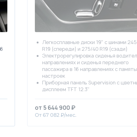
Легкосплавные диски 19" с шинами 245
16
R19 (спереди) и 275/40 R19 (сзади)
Электрорегулировка сиденья водител
направлениях и сиденья переднего
пассажира в 16 направлениях с памят
настроек
Приборная панель Supervision c цвет
дисплеем TFT 12.3''
Система динамического поворотного 
(DBL)
от 5 644 900 ₽
Электронноуправляемая адаптивная
От 67 082 ₽/мес.
подвеска (ECS)
Фоновая подсветка интерьера (64 от
Электрорегулировка задних сидений в
(справа) и 12 (слева) направлениях