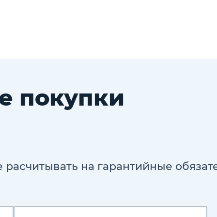
стекол
Задняя шторка с электроприводом
Сиденья и рулевое колесо с отделкой
премиальной кожей NAPPA
Вставки из натурального дерева
Интеллектуальный круиз-контроль,
помощник движения в пробке (SCC)
Система удержания в полосе (LFA)
е покупки
Система мониторинга слепых зон (BSM)
Система помощи при выезде с парковки
задним ходом (RCСW)
Автоматическая система экстренного
торможения (FCA)
 расчитывать на гарантийные обязате