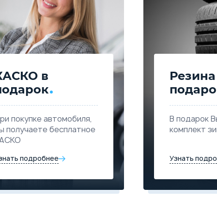
КАСКО в
Резина
подарок
подаро
ри покупке автомобиля,
В подарок В
ы получаете бесплатное
комплект з
АСКО
знать подробнее
Узнать подр