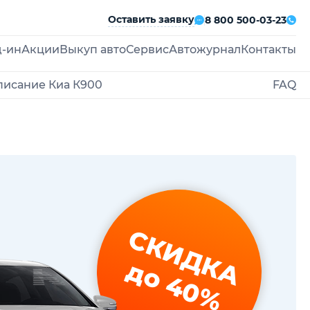
Оставить заявку
8 800 500-03-23
д-ин
Акции
Выкуп авто
Сервис
Автожурнал
Контакты
писание Киа К900
FAQ
СКИДКА
до 40%