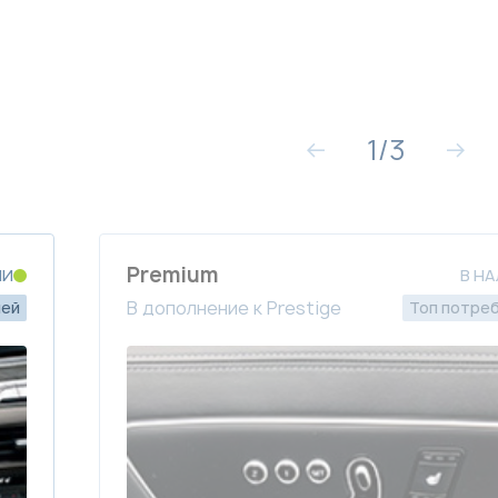
1
/
3
Premium
ИИ
В Н
В дополнение к Prestige
лей
Топ потре