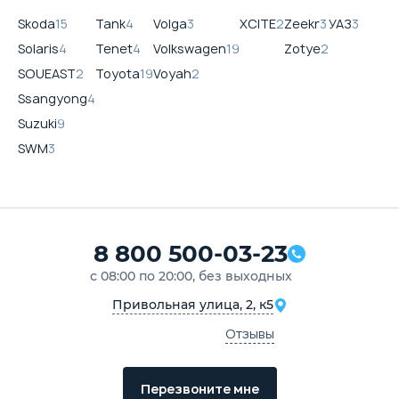
Skoda
15
Tank
4
Volga
3
XCITE
2
Zeekr
3
УАЗ
3
Solaris
4
Tenet
4
Volkswagen
19
Zotye
2
SOUEAST
2
Toyota
19
Voyah
2
Ssangyong
4
Suzuki
9
SWM
3
8 800 500-03-23
с 08:00 по 20:00, без выходных
Привольная улица, 2, к5
Отзывы
Перезвоните мне