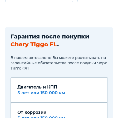
ходовые огни
Радиоприемник,
проигрыватель компакт-
дисков, поддерживающий
формат MP3, разъем USB
Ударопрочные балки
боковых дверей
Регулируемая по высоте
Гарантия после покупки
рулевая колонка
Водительское сиденье с
Chery Tiggo FL
.
механической регулировкой
в 6 направлениях
Пассажирское сиденье с
В нашем автосалоне Вы можете расчитывать на
механической регулировкой
гарантийные обязательства после покупки Чери
в 4 направлениях
Тигго ФЛ
Наружные зеркала заднего
вида, с электрической
регулировкой, с подогревом
Электрическая регулировка
Двигатель и КПП
угла наклона фар
Кондиционер
5 лет или 150 000 км
Подогрев передних сидений
Передние электрические
стеклоподъемники
Задние электрические
От коррозии
стеклоподъемники