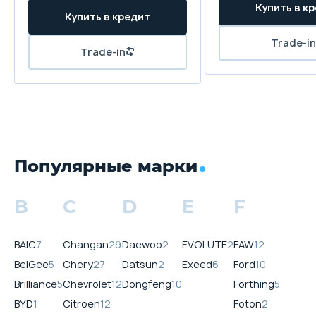
Популярные марки
B
C
D
E
F
BAIC
7
Changan
29
Daewoo
2
EVOLUTE
2
FAW
12
BelGee
5
Chery
27
Datsun
2
Exeed
6
Ford
10
Brilliance
5
Chevrolet
12
Dongfeng
10
Forthing
5
BYD
1
Citroen
12
Foton
2