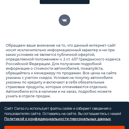
Обращаем ваше внимание на то, что данный интернет-сайт
носит исключительно информационный характер и ни при
каких условиях не является публичной офертой,
определяемой положением ч. 2 ст. 437 Гражданского кодекса
Российской Федерации. Для получения подробной
информации о стоимости автомобилей, пожалуйста,
обращайтесь к менеджеру по продажам. Все цены на сайте
указаны с учетом скидок. Условия на покупку автомобиля
указаны по кредиту и включают в себя обязательные
страховые продукты, которые оплачиваются отдельно.
Автомобили есть в наличии и на заказ, подробно можете
узнать в отделе продаж.
Предоставляя свои персональные данные и используя
настоящий веб-сайт, Вы соглашаетесь с обработкой Ваших
Сайт Carso.ru использует файлы cookie и собирает сведения о
персональных данных и принимаете условия их обработки.
пользователях сайта. Оставаясь на сайте, Вы соглашаетесь с нашей
Политикой о конфеденциальности персональных данных
.
Политика конфиденциальности
Правила проведения акций