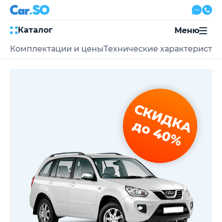
Каталог
Меню
Комплектации и цены
Технические характеристи
Автокредит
Трейд-ин
Акции
Выкуп авто
Сервис
СКИДКА
Автожурнал
Контакты
до 40%
8 800 500-03-23
с 08:00 по 20:00, без выходных
Привольная улица, 2, к5
Перезвоните мне