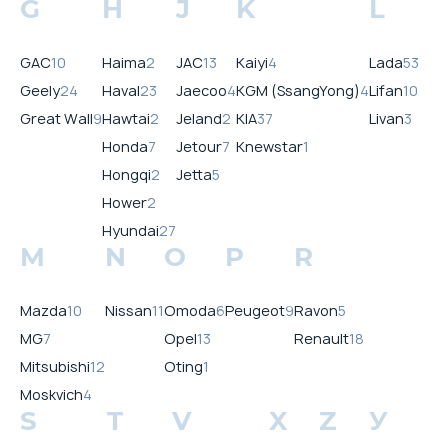
G
H
J
K
L
GAC
10
Haima
2
JAC
13
Kaiyi
4
Lada
53
Geely
24
Haval
23
Jaecoo
4
KGM (SsangYong)
4
Lifan
10
Great Wall
9
Hawtai
2
Jeland
2
KIA
37
Livan
3
Honda
7
Jetour
7
Knewstar
1
Hongqi
2
Jetta
5
Hower
2
Hyundai
27
M
N
O
P
R
Mazda
10
Nissan
11
Omoda
6
Peugeot
9
Ravon
5
MG
7
Opel
13
Renault
18
Mitsubishi
12
Oting
1
Moskvich
4
S
T
V
X
Z
У