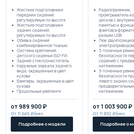
Жесткие подголовники
Радиоприемник,
передних сидений,
проигрыватель к
регулируемые по высоте
дисков c внутрен
Жесткие подголовники
памятью и функц
задних сидений,
файлов в формат
регулируемые по высоте
разъем USB
Обивка сидений
Люк двухпозицио
комбинированной тканью
электроприводом
Система креплений
3-точечные ремн
детского сиденья ISO-FIX
безопасности пе
Задний стеклоочиститель
сидений с предв
Наружные зеркала заднего
натяжением
вида, окрашенные в цвет
3-точечные ремн
кузова
безопасности пра
Бамперы, окрашенные в цвет
левого задних си
кузова
предварительны
Продольные рейлинги
натяжением
Ручки дверей, окрашенные в
3-точечные ремн
цвет кузова
безопасности це
от 989 900 ₽
от 1 003 900 ₽
Литые диски
заднего сидения
Передние противотуманные
предварительны
От 11 665 ₽/мес.
От 11 832 ₽/мес.
фары
натяжением
Задний противотуманный
Система контрол
Подробнее о модели
Подробнее о 
фонарь
Светодиодные дневные