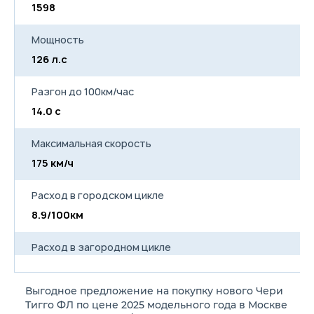
1598
1
Мощность
126 л.с
13
Разгон до 100км/час
14.0 с
14
Максимальная скорость
175 км/ч
17
Расход в городском цикле
8.9/100км
1
Расход в загородном цикле
5.4/100км
6
Выгодное предложение на покупку нового Чери
Расход в смешанном цикле
Тигго ФЛ по цене 2025 модельного года в Москве