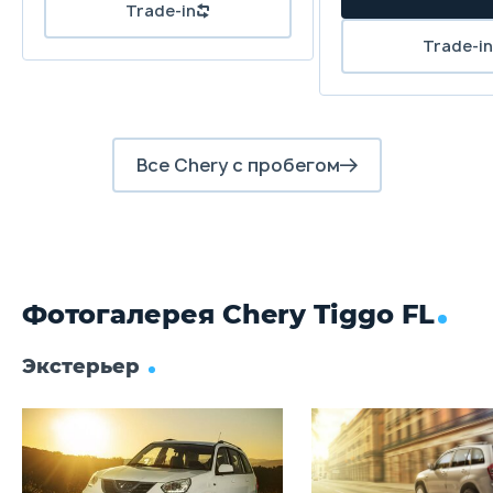
Trade-in
Trade-in
Передние тормоза
дисковые вентилируемые
д
Задние тормоза
дисковые
д
Все Chery с пробегом
Фотогалерея Chery Tiggo FL
Экстерьер