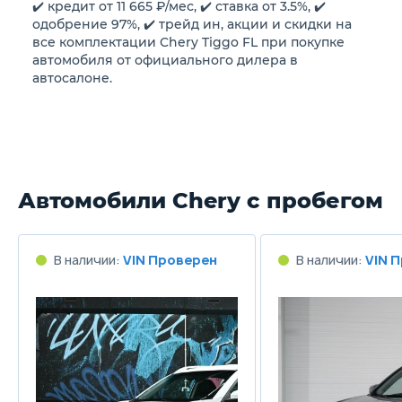
6.7/100км
8
✔️ кредит от 11 665 ₽/мес, ✔️ ставка от 3.5%, ✔️
одобрение 97%, ✔️ трейд ин, акции и скидки на
все комплектации Chery Tiggo FL при покупке
Объем топливного бака
автомобиля от официального дилера в
57 л
57
автосалоне.
Длина
4390 мм
4
Ширина
Автомобили Chery с пробегом
1765 мм
1
Высота
В наличии:
VIN Проверен
В наличии:
VIN 
1705 мм
1
Колёсная база
2510 мм
2
Клиренс