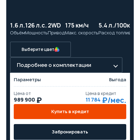
1.6 л.
126 л.с.
2WD
175 км/ч
5.4 л./100км
14
Объём
Мощность
Привод
Макс. скорость
Расход топлива
Ра
Выберите цвет
Подробнее о комплектации
Параметры
Выгода
Цена от
Цена в кредит
989 900
11 784
Купить в кредит
Забронировать