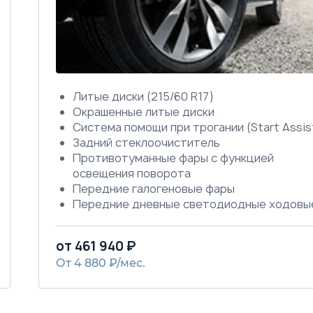
Литые диски (215/60 R17)
Окрашенные литые диски
Система помощи при трогании (Start Assis
Задний стеклоочиститель
Противотуманные фары с функцией
освещения поворота
Передние галогеновые фары
Передние дневные светодиодные ходовы
огни
Электрическая регулировка угла световог
от 461 940 ₽
потока передних фар
От 4 880 ₽/мес.
Передние противотуманные фары
Предупреждающий фонарь открытия
передней двери
Наружные зеркала заднего вида с