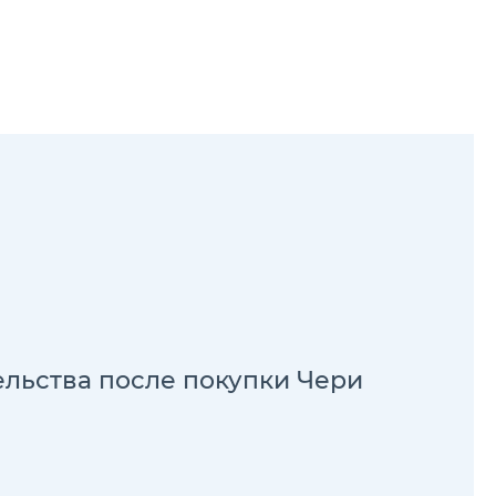
о
c
й
ельства после покупки Чери