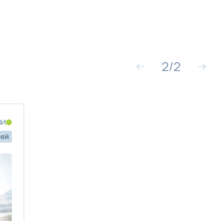
2
/
2
ИИ
лей