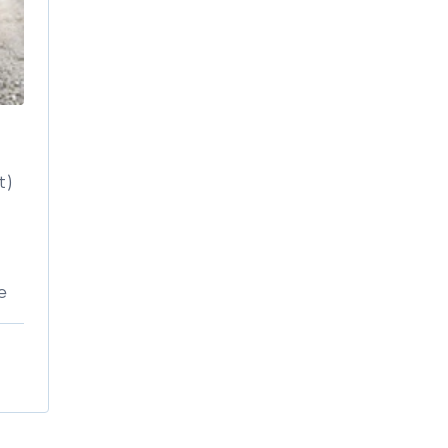
t)
е
о