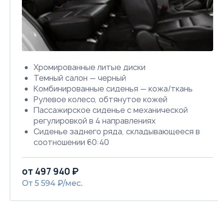
Хромированные литые диски
Темный салон — черный
Комбинированные сиденья — кожа/ткань
Рулевое колесо, обтянутое кожей
Пассажирское сиденье с механической
регулировкой в 4 направлениях
Сиденье заднего ряда, складывающееся в
соотношении 60:40
Передний центральный подлокотник с
емкостью для хранения
от 497 940 ₽
Розетка 12V
От 5 594 ₽/мес.
«ЭРА-ГЛОНАСС»
Иммобилайзер
Камера заднего вида
Антиблокировочная система (ABS)