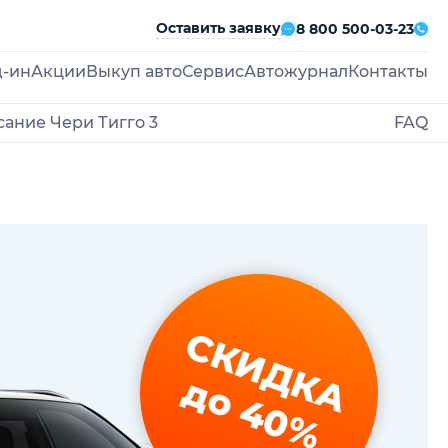
Оставить заявку
8 800 500-03-23
д-ин
Акции
Выкуп авто
Сервис
Автожурнал
Контакты
ание Чери Тигго 3
FAQ
СКИДКА
до 40%