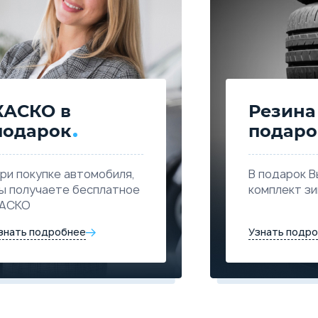
КАСКО в
Резина
подарок
подаро
ри покупке автомобиля,
В подарок В
ы получаете бесплатное
комплект з
АСКО
знать подробнее
Узнать подр