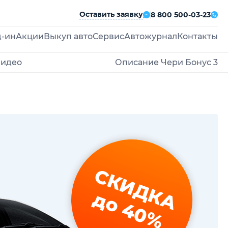
Оставить заявку
8 800 500-03-23
д-ин
Акции
Выкуп авто
Сервис
Автожурнал
Контакты
видео
Описание Чери Бонус 3
СКИДКА
до 40%