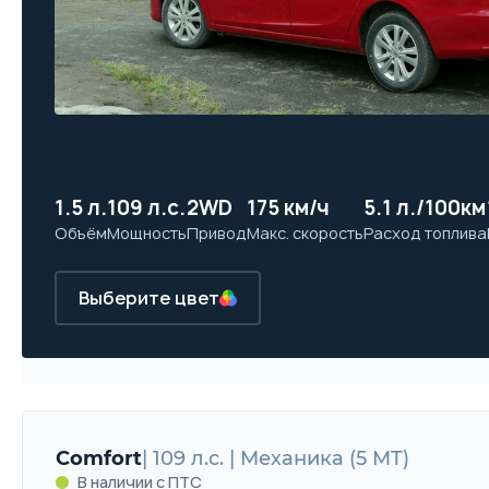
1.5 л.
109 л.с.
2WD
175 км/ч
5.1 л./100км
Объём
Мощность
Привод
Макс. скорость
Расход топлива
Выберите цвет
Comfort
| 109 л.с. | Механика (5 MT)
В наличии с ПТС