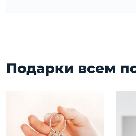
Comfort
109 л.с. | Механика (5 MT)
В наличии с ПТС
Подарки всем п