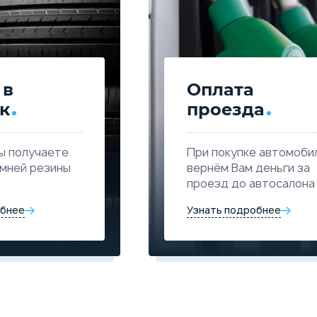
869 900
10 355
Купить в кредит
 в
Оплата
Trade-in
Забронировать
к
проезда
ы получаете
При покупке автомоби
имней резины
вернём Вам деньги за
проезд до автосалона
обнее
Узнать подробнее