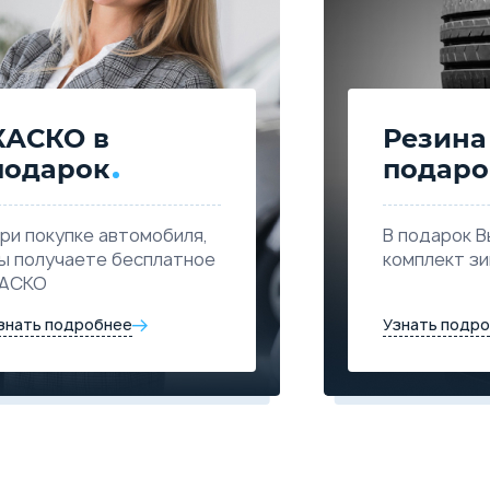
КАСКО в
Резина
подарок
подаро
14.1 с.
Разгон до 100 км./ч.
ри покупке автомобиля,
В подарок В
ы получаете бесплатное
комплект з
АСКО
Подробнее о комплектации
знать подробнее
Узнать подр