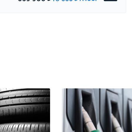
Chery Bonus 3
Comfort
Параметры
Выгода
Комплект зимней резины
Страховка в подарок
Оплата проезда до автосалона
Цена от
Цена в кредит