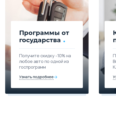
Программы от
государства
1.5 л.
109 л.с.
2WD
175 км/ч
5.1 л./100км
Объём
Мощность
Привод
Макс. скорость
Расход топлива
Получите скидку -10% на
П
любое авто по одной из
В
госпрограмм
К
Выберите цвет
Узнать подробнее
У