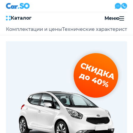
Каталог
Меню
Комплектации и цены
Технические характеристи
Автокредит
Трейд-ин
Акции
Выкуп авто
Сервис
СКИДКА
Автожурнал
Контакты
до 40%
8 800 500-03-23
с 08:00 по 20:00, без выходных
Привольная улица, 2, к5
Перезвоните мне