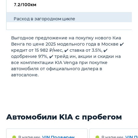
7.2/100км
Расход в загородном цикле
5.3/100км
Выгодное предложение на покупку нового Киа
Расход в смешанном цикле
Венга по цене 2025 модельного года в Москве ✔️
6.0/100км
кредит от 15 982 ₽/мес, ✔️ ставка от 3.5%, ✔️
одобрение 97%, ✔️ трейд ин, акции и скидки на
все комплектации KIA Venga при покупке
Объем топливного бака
автомобиля от официального дилера в
50 л
автосалоне.
Длина
4075 мм
Ширина
Автомобили KIA с пробегом
1765 мм
Высота
В наличии:
VIN Проверен
В наличии:
VIN 