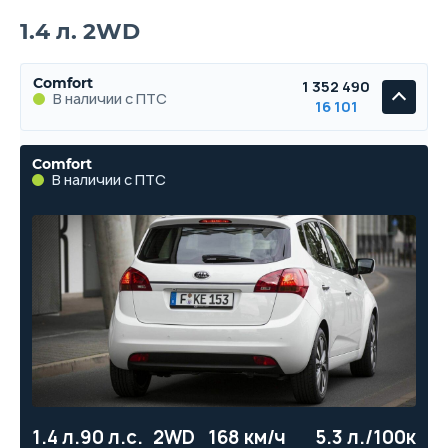
1.4 л. 2WD
Comfort
1 352 490
В наличии с ПТС
16 101
Comfort
В наличии с ПТС
1.4 л.
90 л.с.
2WD
168 км/ч
5.3 л./100км
12