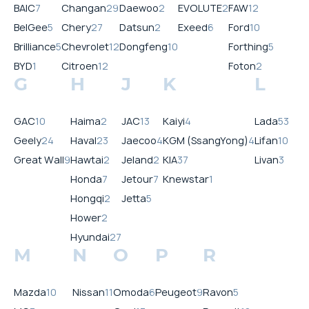
BAIC
7
Changan
29
Daewoo
2
EVOLUTE
2
FAW
12
BelGee
5
Chery
27
Datsun
2
Exeed
6
Ford
10
Brilliance
5
Chevrolet
12
Dongfeng
10
Forthing
5
BYD
1
Citroen
12
Foton
2
G
H
J
K
L
GAC
10
Haima
2
JAC
13
Kaiyi
4
Lada
53
Geely
24
Haval
23
Jaecoo
4
KGM (SsangYong)
4
Lifan
10
Great Wall
9
Hawtai
2
Jeland
2
KIA
37
Livan
3
Honda
7
Jetour
7
Knewstar
1
Hongqi
2
Jetta
5
Hower
2
Hyundai
27
M
N
O
P
R
Mazda
10
Nissan
11
Omoda
6
Peugeot
9
Ravon
5