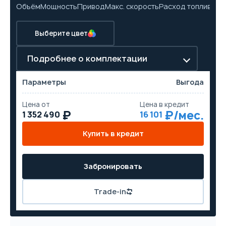
Объём
Мощность
Привод
Макс. скорость
Расход топлива
Ра
Выберите цвет
Подробнее о комплектации
Параметры
Выгода
Цена от
Цена в кредит
1 352 490
16 101
Купить в кредит
Забронировать
Trade-in