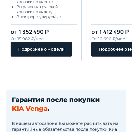
колонки по высоте
Регулировка рулевой
колонки по вылету
Электрорегулируемые
зеркала заднего вида с
обогревом
от 1 352 490 ₽
от 1 412 490 ₽
Задние сидения со
спинками,
От 15 982 ₽/мес.
От 16 696 ₽/мес.
складывающимися в
соотношении 60/40
Подробнее о модели
Подробнее о 
Аудиосистема с радио, CD,
MP3, USB и AUX входы
6 динамиков
Сигнализация
Ключ с дистанционным
управлением центральным
замком
Иммобилайзер
Фронтальные подушки
безопасности
Гарантия после покупки
Антиблокировочная система
тормозов (ABS)
KIA Venga
.
Система предупреждения об
экстренном торможении
(ESS)
В нашем автосалоне Вы можете расчитывать на
Система помощи при
гарантийные обязательства после покупки Киа