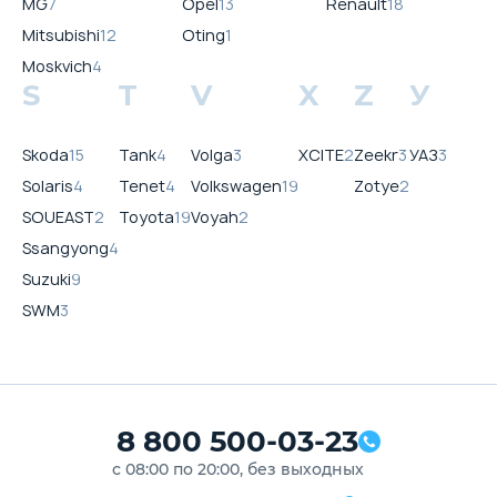
MG
7
Opel
13
Renault
18
Mitsubishi
12
Oting
1
Moskvich
4
S
T
V
X
Z
У
Skoda
15
Tank
4
Volga
3
XCITE
2
Zeekr
3
УАЗ
3
Solaris
4
Tenet
4
Volkswagen
19
Zotye
2
SOUEAST
2
Toyota
19
Voyah
2
Ssangyong
4
Suzuki
9
SWM
3
8 800 500-03-23
с 08:00 по 20:00, без выходных