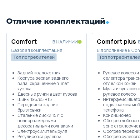
Забронировать
Отличие комплектаций
Trade-in
Comfort
Comfort plus
В НАЛИЧИИ
Базовая комплектация
В дополнение к Co
Топ потребителей
Топ потребителе
Задний подлокотник
Рулевое колесо и
Корпуса зеркал заднего
селектора транс
вида, окрашенные в цвет
отделкой кожей
кузова
Мультифункцион
Дверные ручки в цвет кузова
рулевое колесо
Шины 195/65 R15
Интерфейс Blueto
Передние и задние
подключения моб
брызговики
телефона
Стальные диски 15\" с
Кондиционер
полноразмерными
Обогрев лобового
декоративными колпаками
зоне стеклоочис
Электроусилитель руля
Обогрев передни
Регулировка рулевой
Обогрев рулевого