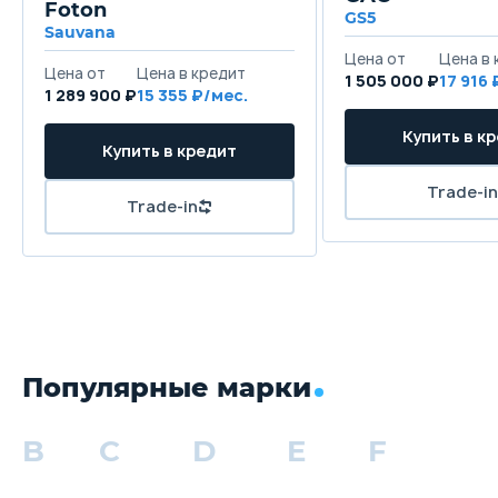
Foton
GS5
Sauvana
1 505 000 ₽
17 916
1 289 900 ₽
15 355
Популярные марки
B
C
D
E
F