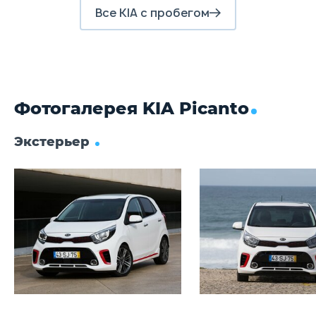
Все KIA с пробегом
Задние тормоза
Барабанные
Б
Фотогалерея KIA Picanto
Экстерьер