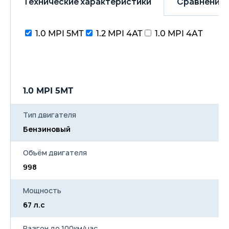
Технические характеристики
Сравнение 
1.0 MPI 5МТ
1.2 MPI 4АТ
1.0 MPI 4AТ
1.0 MPI 5МТ
1
Тип двигателя
Бензиновый
Б
Объём двигателя
998
1
Мощность
67 л.с
85
Разгон до 100км/час