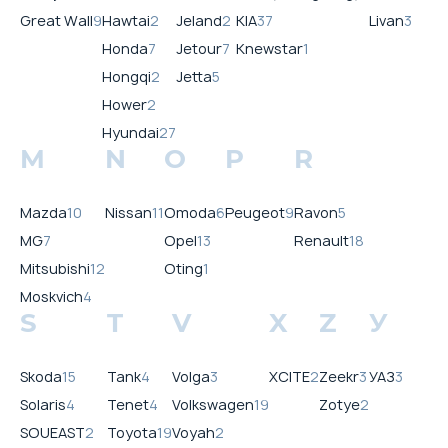
Great Wall
9
Hawtai
2
Jeland
2
KIA
37
Livan
3
Honda
7
Jetour
7
Knewstar
1
Hongqi
2
Jetta
5
Hower
2
Hyundai
27
M
N
O
P
R
Mazda
10
Nissan
11
Omoda
6
Peugeot
9
Ravon
5
MG
7
Opel
13
Renault
18
Mitsubishi
12
Oting
1
Moskvich
4
S
T
V
X
Z
У
Skoda
15
Tank
4
Volga
3
XCITE
2
Zeekr
3
УАЗ
3
Solaris
4
Tenet
4
Volkswagen
19
Zotye
2
SOUEAST
2
Toyota
19
Voyah
2