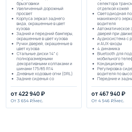
брызговики
селектора транс
Увеличенный дорожный
отделкой кожей
просвет
Светодиодная по
Корпуса зеркал заднего
макияжного зерк
вида, окрашенные в цвет
водителя
кузова
Автоматическое 
Задний и передний бамперы,
дверей при движ
окрашенные в цвет кузова
Аудиосистема с р
Ручки дверей, окрашенные в
и AUX-входы
цвет кузова
4 динамика
Стальные диски 14" с
Bluetooth для по
полноразмерными
мобильного теле
декоративными колпаками и
Кондиционер
шинами 175/65 R14
Регулировка сид
Дневные ходовые огни (DRL)
водителя по высо
Задние сиденья со
Передние и задн
спинками,
стеклоподъёмник
складывающимися в
электроприводом
от 422 940 ₽
от 467 940 ₽
соотношении 60/40
Стеклоподъёмник
Подстаканники на
с функцией Auto
От 3 654 ₽/мес.
От 4 546 ₽/мес.
центральной консоли
Ключ с дистанци
Шторка багажного
управлением цен
отделения
замком
Фронтальные подушки
Мультифункцион
безопасности
рулевое колесо
Передние и задние
Подогрев передн