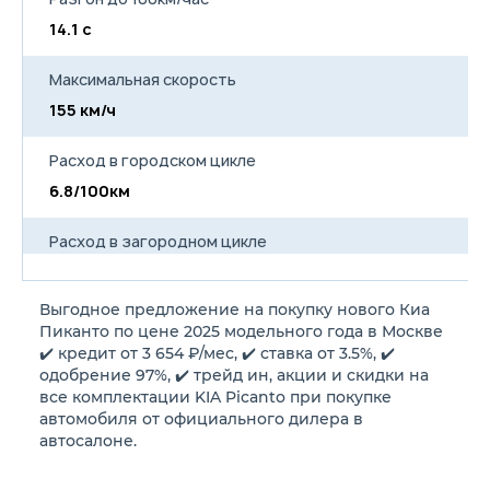
14.1 с
13
Максимальная скорость
155 км/ч
16
Расход в городском цикле
6.8/100км
7
Расход в загородном цикле
4.3/100км
4
Выгодное предложение на покупку нового Киа
Расход в смешанном цикле
Пиканто по цене 2025 модельного года в Москве
5.0/100км
5
✔️ кредит от 3 654 ₽/мес, ✔️ ставка от 3.5%, ✔️
одобрение 97%, ✔️ трейд ин, акции и скидки на
все комплектации KIA Picanto при покупке
Объем топливного бака
автомобиля от официального дилера в
35 л
35
автосалоне.
Длина