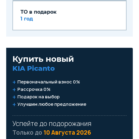
Аудиосистема с радио, USB-
и AUX-входы (для 4АТ)
ТО в подарок
2 динамика
1 год
Кондиционер (для 4АТ)
Регулировка сиденья
водителя по высоте (для
4АТ)
Передние
стеклоподъёмники с
электроприводом (для 4АТ)
Купить новый
Стеклоподъёмник водителя
с функцией Auto (для 4АТ)
KIA Picanto
Подогрев форсунок
стеклоомывателя
Первоначальный взнос 0%
Рассрочка 0%
Подарок на выбор
Улучшим любое предложение
Успейте до подорожания
Только до
10 Августа 2026