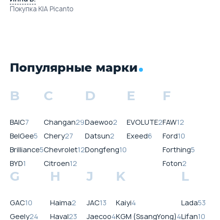
Покупка KIA Picanto
Популярные марки
B
C
D
E
F
BAIC
7
Changan
29
Daewoo
2
EVOLUTE
2
FAW
12
BelGee
5
Chery
27
Datsun
2
Exeed
6
Ford
10
Brilliance
5
Chevrolet
12
Dongfeng
10
Forthing
5
BYD
1
Citroen
12
Foton
2
G
H
J
K
L
GAC
10
Haima
2
JAC
13
Kaiyi
4
Lada
53
Geely
24
Haval
23
Jaecoo
4
KGM (SsangYong)
4
Lifan
10