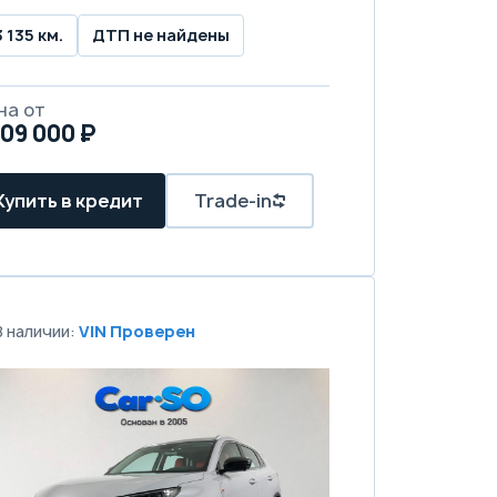
3 135 км.
ДТП не найдены
на от
509 000 ₽
Купить в кредит
Trade-in
В наличии:
VIN Проверен