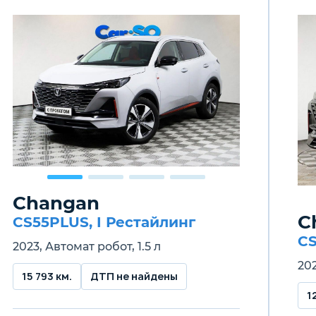
Changan
C
CS55PLUS, I Рестайлинг
CS
2023, Автомат робот, 1.5 л
202
15 793 км.
ДТП не найдены
1