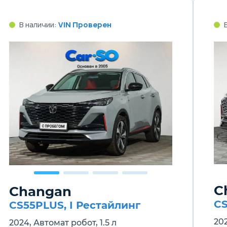
В наличии:
VIN Проверен
C
Changan
CS
CS55PLUS, I Рестайлинг
202
2024, Автомат робот, 1.5 л