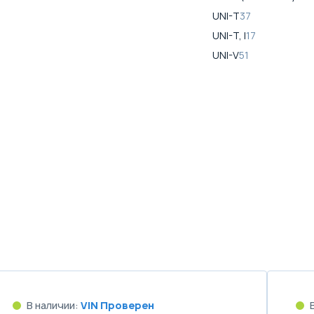
UNI-T
37
UNI-T, I
17
UNI-V
51
В наличии:
VIN Проверен