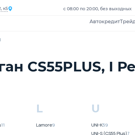
, к5
с 08:00 по 20:00, без выходных
Автокредит
Трей
g
ан CS55PLUS, I Р
L
U
s
11
Lamore
9
UNI-K
59
UNI-S (CS55 Plus)
7