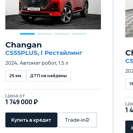
Changan
C
CS55PLUS, I Рестайлинг
CS
2024, Автомат робот, 1.5 л
202
25 км.
ДТП не найдены
1
Цена от
1 749 000 ₽
Це
1 
Купить в кредит
Trade-in