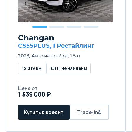
Changan
CS55PLUS, I Рестайлинг
2023, Автомат робот, 1.5 л
12 019 км.
ДТП не найдены
Цена от
1 539 000 ₽
Купить в кредит
Trade-in