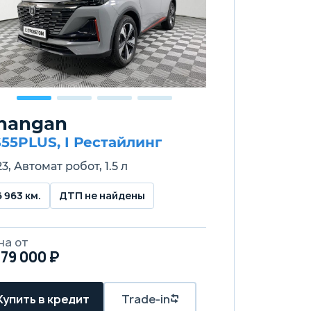
hangan
55PLUS, I Рестайлинг
3, Автомат робот, 1.5 л
6 963 км.
ДТП не найдены
на от
479 000 ₽
Купить в кредит
Trade-in