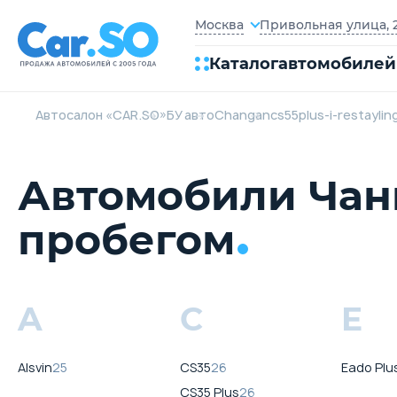
Привольная улица, 2
Москва
Каталог
автомобилей
Автосалон «CAR.SO»
БУ авто
Changan
cs55plus-i-restaylin
Автомобили Чанг
пробегом
A
C
E
Alsvin
25
CS35
26
Eado Plu
CS35 Plus
26