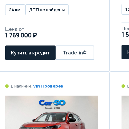
1
24 км.
ДТП не найдены
Це
Цена от
1 
1 769 000 ₽
Купить в кредит
Trade-in
В наличии:
VIN Проверен