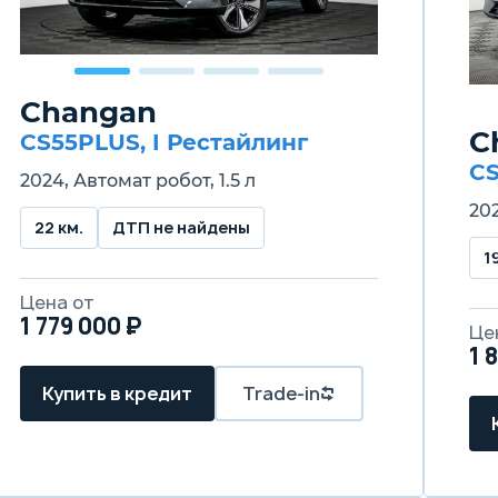
Changan
C
CS55PLUS, I Рестайлинг
CS
2024, Автомат робот, 1.5 л
202
22 км.
ДТП не найдены
1
Цена от
1 779 000 ₽
Це
1 
Купить в кредит
Trade-in