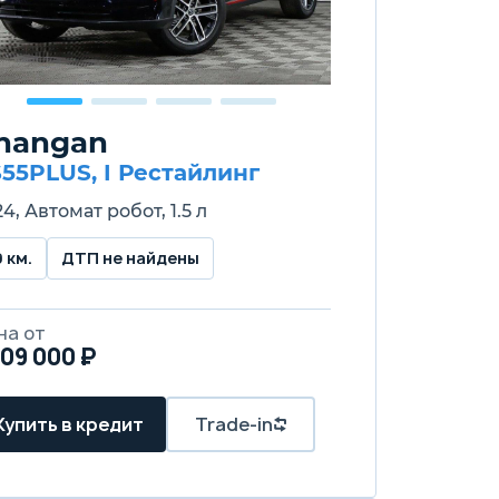
hangan
55PLUS, I Рестайлинг
4, Автомат робот, 1.5 л
9 км.
ДТП не найдены
на от
809 000 ₽
Купить в кредит
Trade-in