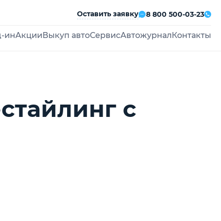
Оставить заявку
8 800 500-03-23
д-ин
Акции
Выкуп авто
Сервис
Автожурнал
Контакты
естайлинг с