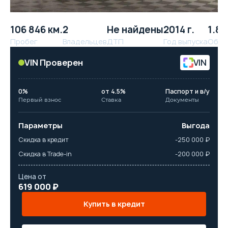
106 846 км.
2
Не найдены
2014 г.
1.8 
Пробег
Владельцев
ДТП
Год выпуска
Объё
VIN Проверен
VIN
0%
от 4.5%
Паспорт и в/у
Первый взнос
Ставка
Документы
Параметры
Выгода
Скидка в кредит
-250 000 ₽
Скидка в Trade-in
-200 000 ₽
Цена от
619 000 ₽
Купить в кредит