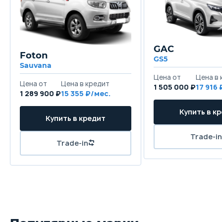
GAC
Foton
GS5
Sauvana
1 505 000 ₽
17 916
1 289 900 ₽
15 355