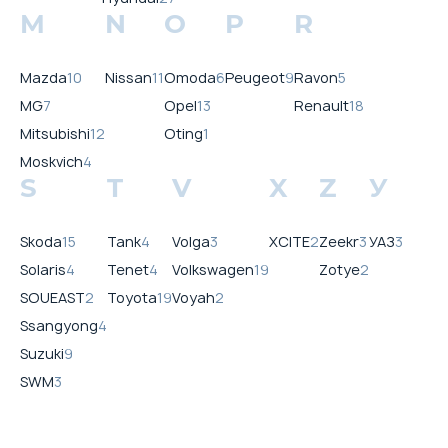
M
N
O
P
R
Mazda
10
Nissan
11
Omoda
6
Peugeot
9
Ravon
5
MG
7
Opel
13
Renault
18
Mitsubishi
12
Oting
1
Moskvich
4
S
T
V
X
Z
У
Skoda
15
Tank
4
Volga
3
XCITE
2
Zeekr
3
УАЗ
3
Solaris
4
Tenet
4
Volkswagen
19
Zotye
2
SOUEAST
2
Toyota
19
Voyah
2
Ssangyong
4
Suzuki
9
SWM
3