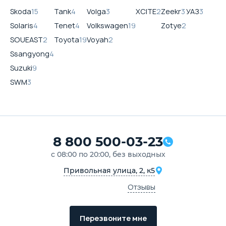
Skoda
15
Tank
4
Volga
3
XCITE
2
Zeekr
3
УАЗ
3
Solaris
4
Tenet
4
Volkswagen
19
Zotye
2
SOUEAST
2
Toyota
19
Voyah
2
Ssangyong
4
Suzuki
9
SWM
3
8 800 500-03-23
с 08:00 по 20:00, без выходных
Привольная улица, 2, к5
Отзывы
Перезвоните мне