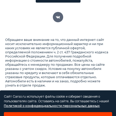
Обращаем ваше внимание на то, что данный интернет-сайт
носит исключительно информационный характер и ни при
каких условиях не является публичной офертой,
определяемой положением ч. 2 ст. 437 Гражданского кодекса
Российской Федерации. Для получения подробной
информации о стоимости автомобилей, пожалуйста,
обращайтесь к менеджеру по продажам. Все цены на сайте
указаны с учетом скидок. Условия на покупку автомобиля
указаны по кредиту и включают в себя обязательные
страховые продукты, которые оплачиваются отдельно.
Автомобили есть в наличии и на заказ, подробно можете
узнать в отделе продаж.
Предоставляя свои персональные данные и используя
настоящий веб-сайт, Вы соглашаетесь с обработкой Ваших
Сайт Carso.ru использует файлы cookie и собирает сведения о
персональных данных и принимаете условия их обработки.
пользователях сайта. Оставаясь на сайте, Вы соглашаетесь с нашей
Политикой о конфеденциальности персональных данных
.
Политика конфиденциальности
Правила проведения акций