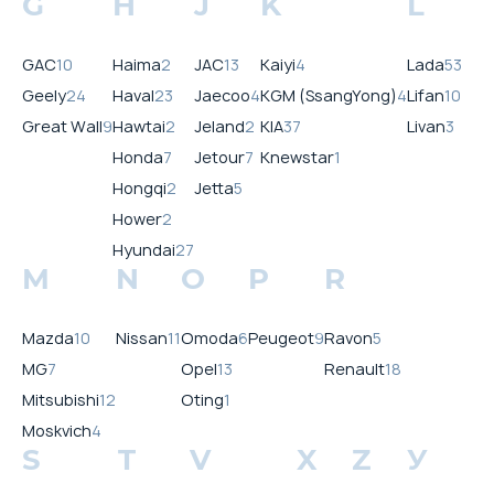
G
H
J
K
L
GAC
10
Haima
2
JAC
13
Kaiyi
4
Lada
53
Geely
24
Haval
23
Jaecoo
4
KGM (SsangYong)
4
Lifan
10
Great Wall
9
Hawtai
2
Jeland
2
KIA
37
Livan
3
Honda
7
Jetour
7
Knewstar
1
Hongqi
2
Jetta
5
Hower
2
Hyundai
27
M
N
O
P
R
Mazda
10
Nissan
11
Omoda
6
Peugeot
9
Ravon
5
MG
7
Opel
13
Renault
18
Mitsubishi
12
Oting
1
Moskvich
4
S
T
V
X
Z
У