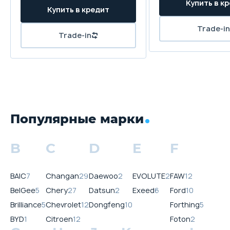
Популярные марки
B
C
D
E
F
BAIC
7
Changan
29
Daewoo
2
EVOLUTE
2
FAW
12
BelGee
5
Chery
27
Datsun
2
Exeed
6
Ford
10
Brilliance
5
Chevrolet
12
Dongfeng
10
Forthing
5
BYD
1
Citroen
12
Foton
2