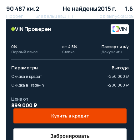
90 487 км.
2
Не найдены
2015 г.
1.6 л.
Пробег
Владельцев
ДТП
Год выпуска
Объём
VIN Проверен
VIN
0%
от 4.5%
Паспорт и в/у
Первый взнос
Ставка
Документы
Параметры
Выгода
Скидка в кредит
-250 000 ₽
Скидка в Trade-in
-200 000 ₽
Цена от
899 000 ₽
Купить в кредит
Забронировать