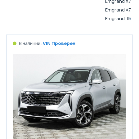
Emgrand X7, I 
Emgrand X7, I Р
Emgrand, II
5
В наличии:
VIN Проверен