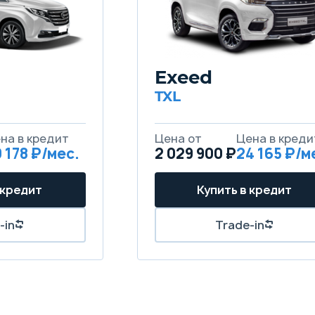
Exeed
TXL
 178
2 029 900 ₽
24 165