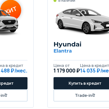
Hyundai
Elantra
 488
1 179 000 ₽
14 035