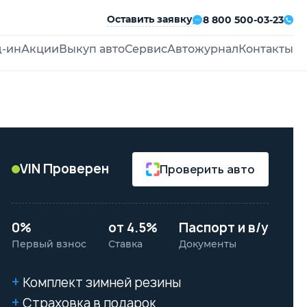
Оставить заявку
8 800 500-03-23
д-ин
Акции
Выкуп авто
Сервис
Автожурнал
Контакты
VIN Проверен
Проверить авто
0%
от 4.5%
Паспорт и в/у
Первый взнос
Ставка
Документы
Комплект зимней резины
Страховка в подарок