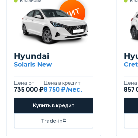
Hyundai
Hy
Solaris New
Cre
735 000 ₽
8 750
857 