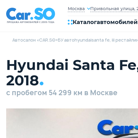
Привольная улица, 2
Москва
Каталог
автомобилей
Автосалон «CAR.SO»
БУ авто
hyundai
santa fe, iii рестайли
Hyundai Santa Fe,
2018
c пробегом 54 299 км в Москве