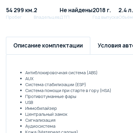
54 299 км.
2
Не найдены
2018 г.
2.4 л
Пробег
Владельцев
ДТП
Год выпуска
Объём
Условия ав
Описание комплектации
Антиблокировочная система (ABS)
AUX
Система стабилизации (ESP)
Система помощи при старте в гору (HSA)
Противотуманные фары
USB
Иммобилайзер
Центральный замок
Сигнализация
Аудиосистема
Кожа (Материал салона)