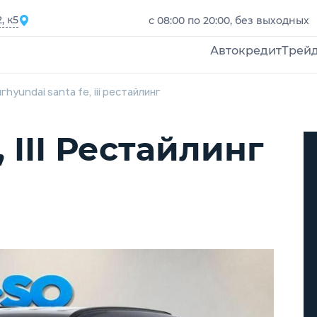
, к5
с 08:00 по 20:00, без выходных
Автокредит
Трей
нг
hyundai santa fe, iii рестайлинг
 III Рестайлинг