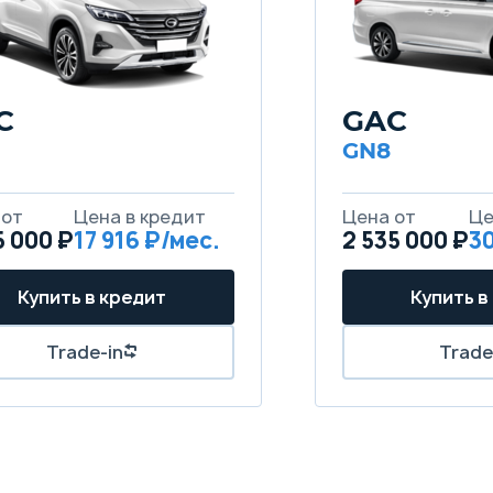
C
GAC
GN8
5 000 ₽
17 916
2 535 000 ₽
30