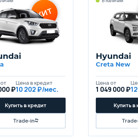
undai
Hyundai
ta
Creta New
000 ₽
10 202
1 049 000 ₽
12