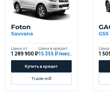
Foton
GA
Sauvana
GS5
1 289 900 ₽
15 355
1 50