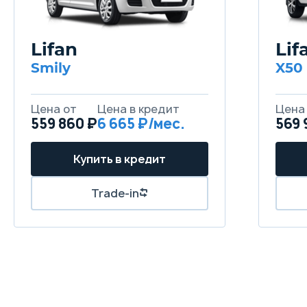
Lifan
Lif
Smily
X50
559 860 ₽
6 665
569 