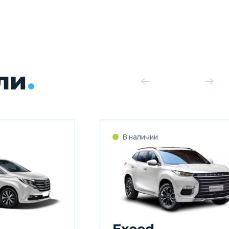
ли
Exeed