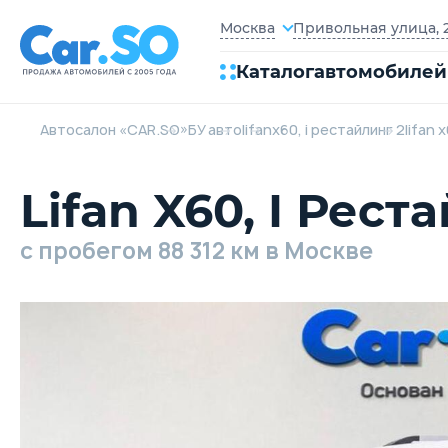
Привольная улица, 2
Москва
Каталог
автомобилей
Автосалон «CAR.SO»
БУ авто
lifan
x60, i рестайлинг 2
lifan 
Lifan X60, I Рест
c пробегом 88 312 км в Москве