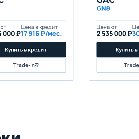
GN8
5 000 ₽
17 916
2 535 000 ₽
30
рки