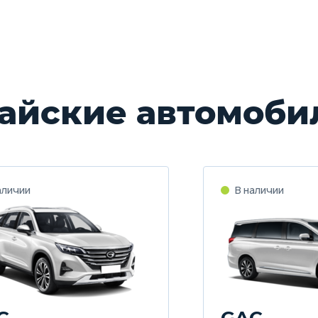
айские автомоби
C
GAC