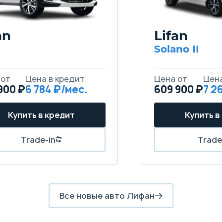
an
Lifan
Solano II
900 ₽
6 784
609 900 ₽
7 2
Все новые авто Лифан