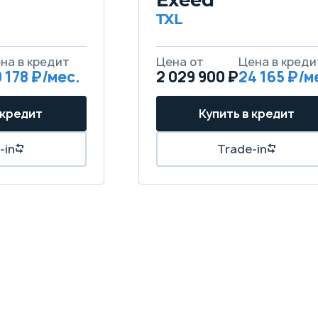
TXL
 178
2 029 900 ₽
24 165