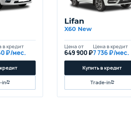
Lifan
X60 New
60
649 900 ₽
7 736