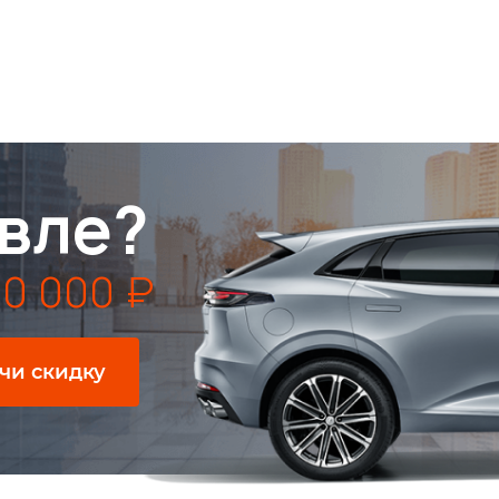
вле?
0 000 ₽
чи скидку