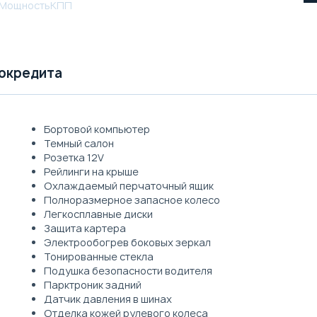
Мощность
КПП
токредита
Бортовой компьютер
Темный салон
Розетка 12V
Рейлинги на крыше
Охлаждаемый перчаточный ящик
Полноразмерное запасное колесо
Легкосплавные диски
Защита картера
Электрообогрев боковых зеркал
Тонированные стекла
Подушка безопасности водителя
Парктроник задний
Датчик давления в шинах
Отделка кожей рулевого колеса