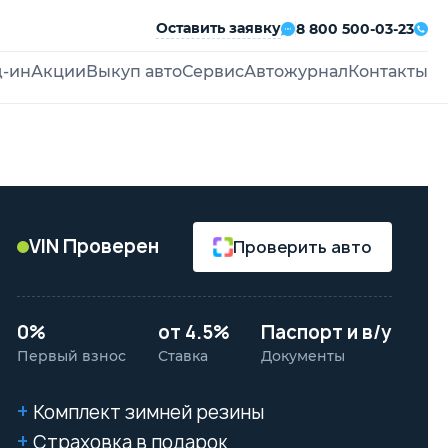
Оставить заявку
8 800 500-03-23
д-ин
Акции
Выкуп авто
Сервис
Автожурнал
Контакты
VIN Проверен
Проверить авто
0%
от 4.5%
Паспорт и в/у
Первый взнос
Ставка
Документы
Комплект зимней резины
Страховка в подарок