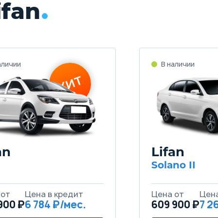
fan
an
Lifan
Solano II
900 ₽
6 784
609 900 ₽
7 2