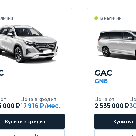
C
GAC
GN8
5 000 ₽
17 916
2 535 000 ₽
30