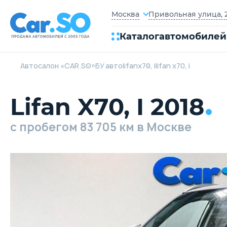
Привольная улица, 2
Москва
Каталог
автомобилей
Автосалон «CAR.SO»
БУ авто
lifan
x70, i
lifan x70, i
Lifan X70, I 2018
c пробегом 83 705 км в Москве