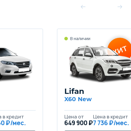
Lifan
X60 New
60
649 900 ₽
7 736