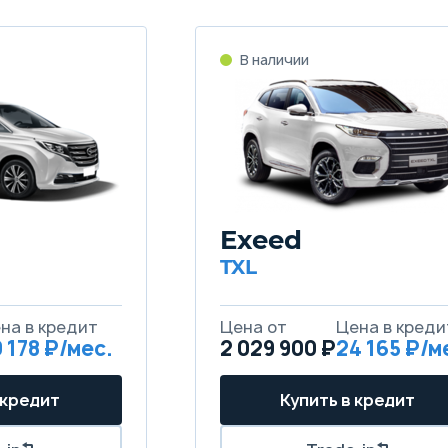
Exeed
TXL
 178
2 029 900 ₽
24 165