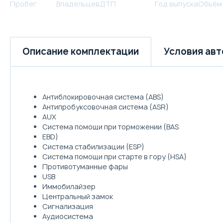
Пробег
Владельцев
ДТП
Год выпуска
Объём
Условия ав
Описание комплектации
Антиблокировочная система (ABS)
Антипробуксовочная система (ASR)
AUX
Система помощи при торможении (BAS
EBD)
Система стабилизации (ESP)
Система помощи при старте в гору (HSA)
Противотуманные фары
USB
Иммобилайзер
Центральный замок
Сигнализация
Аудиосистема