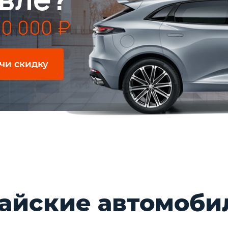
0 000 ₽
чи скидку
айские автомоби