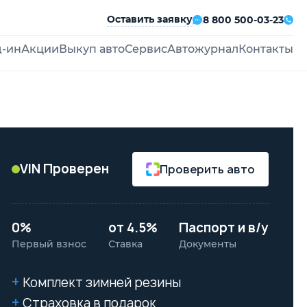
Оставить заявку
8 800 500-03-23
д-ин
Акции
Выкуп авто
Сервис
Автожурнал
Контакты
VIN Проверен
Проверить авто
0%
от 4.5%
Паспорт и в/у
Первый взнос
Ставка
Документы
Комплект зимней резины
Страховка в подарок