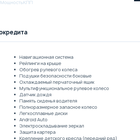
Мощность
КПП
токредита
Навигационная система
Рейлинги на крыше
Обогрев рулевого колеса
Подушки безопасности боковые
Охлаждаемый перчаточный ящик
Мультифункциональное рулевое колесо
Датчик дождя
Память сиденья водителя
Полноразмерное запасное колесо
Легкосплавные диски
Android Auto
Электроскладывание зеркал
Защита картера
Крепление детского кресла (передний ряд)