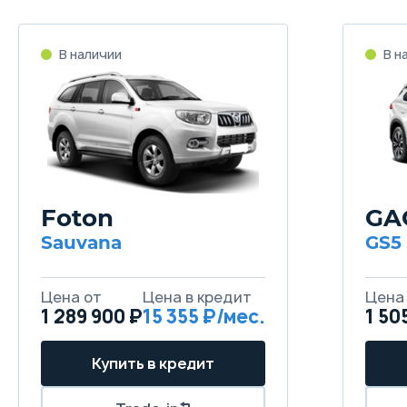
Foton
GA
Sauvana
GS5
1 289 900 ₽
15 355
1 50