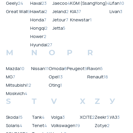
Geely
24
Haval
23
Jaecoo
4
KGM (SsangYong)
4
Lifan
10
Great Wall
9
Hawtai
2
Jeland
2
KIA
37
Livan
3
Honda
7
Jetour
7
Knewstar
1
Hongqi
2
Jetta
5
Hower
2
Hyundai
27
M
N
O
P
R
Mazda
10
Nissan
11
Omoda
6
Peugeot
9
Ravon
5
MG
7
Opel
13
Renault
18
Mitsubishi
12
Oting
1
Moskvich
4
S
T
V
X
Z
У
Skoda
15
Tank
4
Volga
3
XCITE
2
Zeekr
3
УАЗ
3
Solaris
4
Tenet
4
Volkswagen
19
Zotye
2