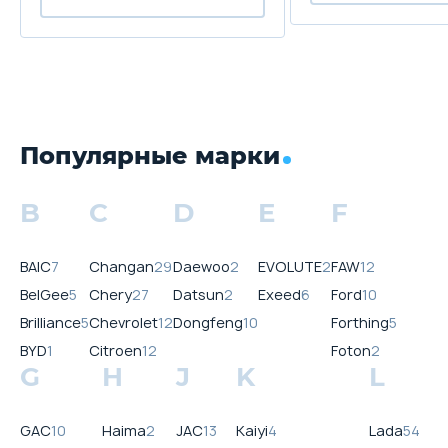
Популярные марки
B
C
D
E
F
BAIC
7
Changan
29
Daewoo
2
EVOLUTE
2
FAW
12
BelGee
5
Chery
27
Datsun
2
Exeed
6
Ford
10
Brilliance
5
Chevrolet
12
Dongfeng
10
Forthing
5
BYD
1
Citroen
12
Foton
2
G
H
J
K
L
GAC
10
Haima
2
JAC
13
Kaiyi
4
Lada
54