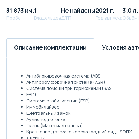
31 873 км.
1
Не найдены
2021 г.
3.0 л.
Пробег
Владельцев
ДТП
Год выпуска
Объём
Условия ав
Описание комплектации
Антиблокировочная система (ABS)
Антипробуксовочная система (ASR)
Система помощи при торможении (BAS
EBD)
Система стабилизации (ESP)
Иммобилайзер
Центральный замок
Аудиоподготовка
Ткань (Материал салона)
Крепление детского кресла (задний ряд) ISOFIX
Диски 17