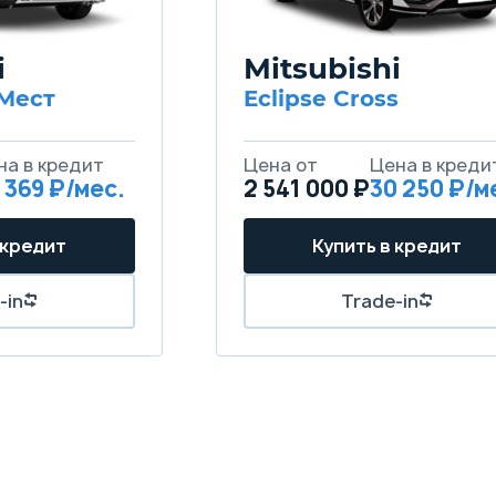
i
Mitsubishi
 Мест
Eclipse Cross
 369
2 541 000 ₽
30 250