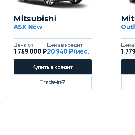
Mitsubishi
Mit
ASX New
Out
1 759 000 ₽
20 940
1 77