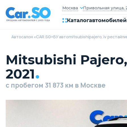
Привольная улица, 2
Москва
Каталог
автомобилей
Автосалон «CAR.SO»
БУ авто
mitsubishi
pajero, iv рестайли
Mitsubishi Pajero
2021
c пробегом 31 873 км в Москве