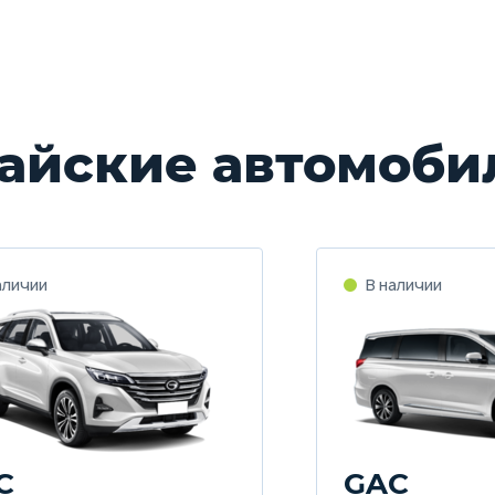
айские автомоби
C
GAC