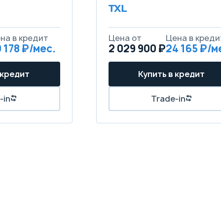
TXL
 178
2 029 900 ₽
24 165