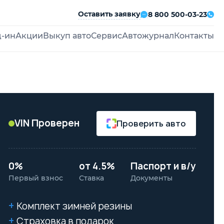
Оставить заявку
8 800 500-03-23
д-ин
Акции
Выкуп авто
Сервис
Автожурнал
Контакты
VIN Проверен
Проверить авто
0%
от 4.5%
Паспорт и в/у
Первый взнос
Ставка
Документы
Комплект зимней резины
Страховка в подарок