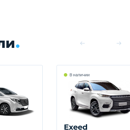
ли
Exeed