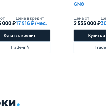
GN8
5 000 ₽
17 916
2 535 000 ₽
30
рки