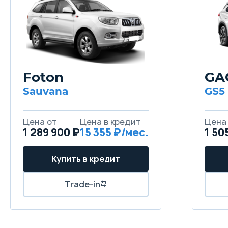
Foton
GA
Sauvana
GS5
1 289 900 ₽
15 355
1 50