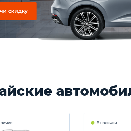
чи скидку
айские автомоби