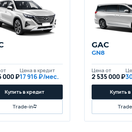
C
GAC
GN8
5 000 ₽
17 916
2 535 000 ₽
30