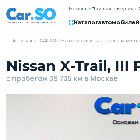
Привольная улица, 2
Москва
Каталог
автомобилей
Автосалон «CAR.SO»
БУ авто
nissan
x-trail, iii рестайлинг
nis
Nissan X-Trail, II
c пробегом 39 735 км в Москве