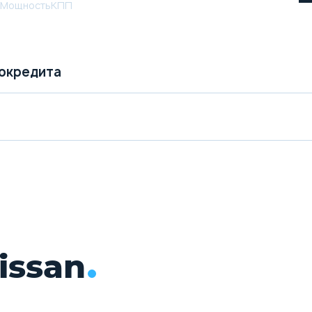
Мощность
КПП
токредита
issan