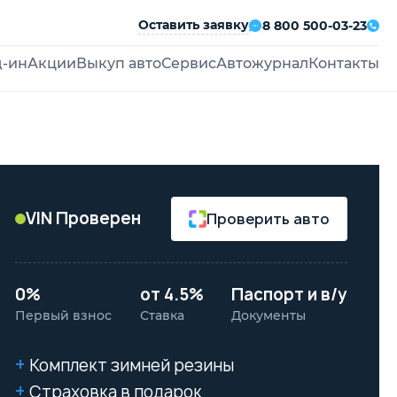
Оставить заявку
8 800 500-03-23
д-ин
Акции
Выкуп авто
Сервис
Автожурнал
Контакты
VIN Проверен
Проверить авто
0%
от 4.5%
Паспорт и в/у
Первый взнос
Ставка
Документы
Комплект зимней резины
Страховка в подарок