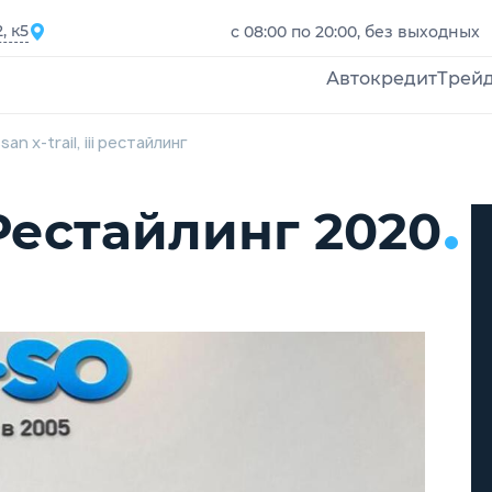
, к5
с 08:00 по 20:00, без выходных
Автокредит
Трей
san x-trail, iii рестайлинг
I Рестайлинг 2020