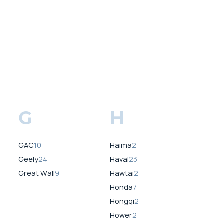
G
H
GAC
10
Haima
2
Geely
24
Haval
23
Great Wall
9
Hawtai
2
Honda
7
Hongqi
2
Hower
2