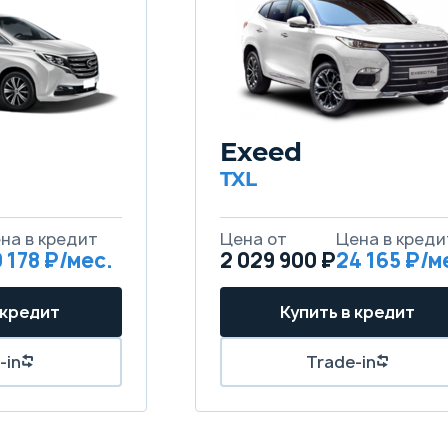
Exeed
TXL
 178
2 029 900 ₽
24 165