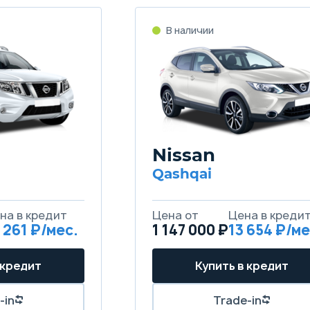
Nissan
Qashqai
 261
1 147 000 ₽
13 654