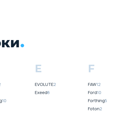
рки
E
F
2
EVOLUTE
2
FAW
12
Exeed
6
Ford
10
g
10
Forthing
5
Foton
2