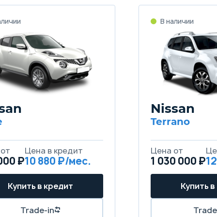
san
Nissan
e
Terrano
000 ₽
10 880
1 030 000 ₽
12