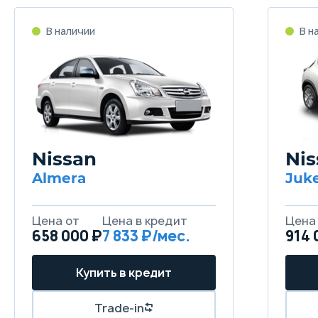
Nissan
Nis
Almera
Juk
658 000 ₽
7 833
914 