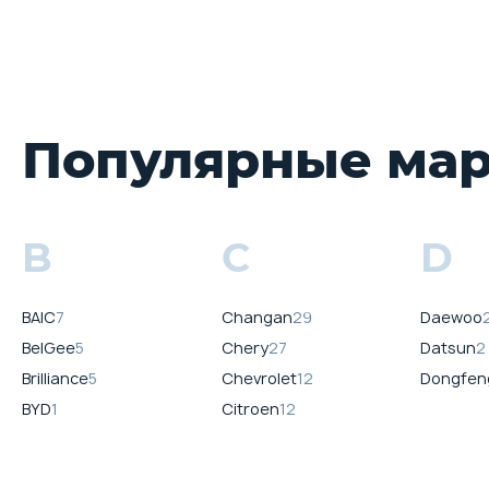
Популярные ма
B
C
D
BAIC
7
Changan
29
Daewoo
BelGee
5
Chery
27
Datsun
2
Brilliance
5
Chevrolet
12
Dongfen
BYD
1
Citroen
12