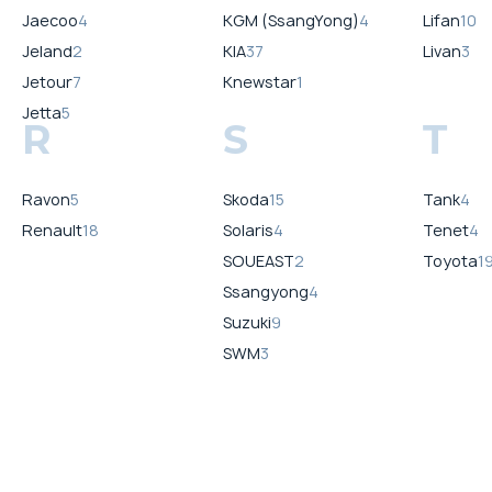
Jaecoo
4
KGM (SsangYong)
4
Lifan
10
Jeland
2
KIA
37
Livan
3
Jetour
7
Knewstar
1
Jetta
5
R
S
T
Ravon
5
Skoda
15
Tank
4
Renault
18
Solaris
4
Tenet
4
SOUEAST
2
Toyota
1
Ssangyong
4
Suzuki
9
SWM
3