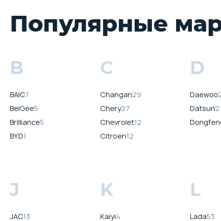
Популярные ма
B
C
D
BAIC
7
Changan
29
Daewoo
BelGee
5
Chery
27
Datsun
2
Brilliance
5
Chevrolet
12
Dongfen
BYD
1
Citroen
12
J
K
L
JAC
13
Kaiyi
4
Lada
53