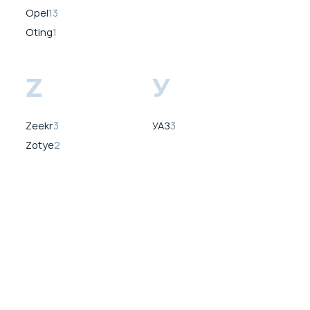
Opel
13
Oting
1
Z
У
Zeekr
3
УАЗ
3
Zotye
2