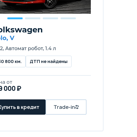
olkswagen
lo, V
2, Автомат робот, 1.4 л
30 800 км.
ДТП не найдены
на от
9 000 ₽
Купить в кредит
Trade-in