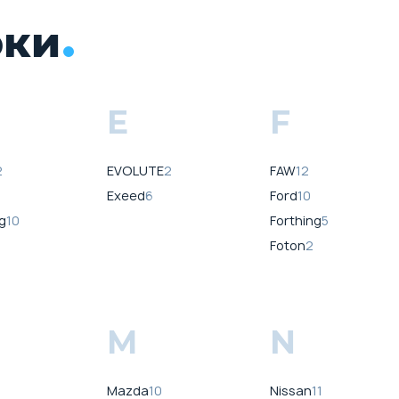
рки
E
F
2
EVOLUTE
2
FAW
12
Exeed
6
Ford
10
g
10
Forthing
5
Foton
2
M
N
Mazda
10
Nissan
11