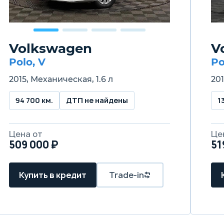
Volkswagen
V
Polo, V
Po
2015, Механическая, 1.6 л
201
94 700 км.
ДТП не найдены
1
Цена от
Це
509 000 ₽
51
Купить в кредит
Trade-in