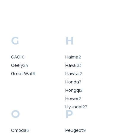
G
H
GAC
10
Haima
2
Geely
24
Haval
23
Great Wall
9
Hawtai
2
Honda
7
Hongqi
2
Hower
2
Hyundai
27
O
P
Omoda
6
Peugeot
9