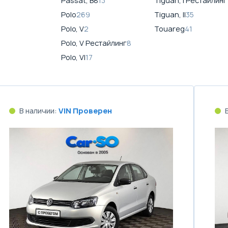
Passat, B8
13
Tiguan, I Рестайлинг
Polo
269
Tiguan, II
35
Polo, V
2
Touareg
41
Polo, V Рестайлинг
8
Polo, VI
17
В наличии:
VIN Проверен