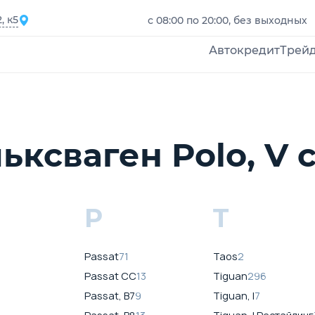
, к5
с 08:00 по 20:00, без выходных
Автокредит
Трей
ксваген Polo, V 
P
T
Passat
71
Taos
2
Passat CC
13
Tiguan
296
Passat, B7
9
Tiguan, I
7