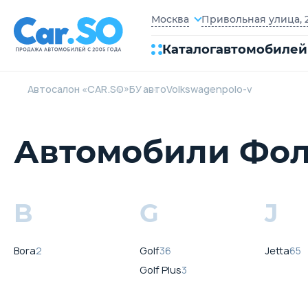
Привольная улица, 2
Москва
Каталог
автомобилей
Автосалон «CAR.SO»
БУ авто
Volkswagen
polo-v
Автомобили Фоль
B
G
J
Bora
2
Golf
36
Jetta
65
Golf Plus
3