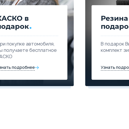
КАСКО в
Резина
подарок
подаро
ри покупке автомобиля,
В подарок В
ы получаете бесплатное
комплект з
АСКО
знать подробнее
Узнать подр