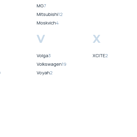
MG
7
Mitsubishi
12
Moskvich
4
V
X
Volga
3
XCITE
2
Volkswagen
19
9
Voyah
2