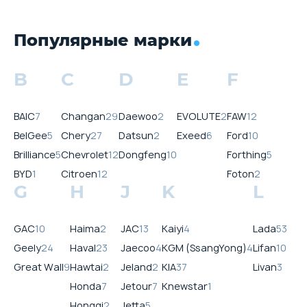
Популярные марки
B
C
D
E
F
BAIC
7
Changan
29
Daewoo
2
EVOLUTE
2
FAW
12
BelGee
5
Chery
27
Datsun
2
Exeed
6
Ford
10
Brilliance
5
Chevrolet
12
Dongfeng
10
Forthing
5
BYD
1
Citroen
12
Foton
2
G
H
J
K
L
GAC
10
Haima
2
JAC
13
Kaiyi
4
Lada
53
Geely
24
Haval
23
Jaecoo
4
KGM (SsangYong)
4
Lifan
10
Great Wall
9
Hawtai
2
Jeland
2
KIA
37
Livan
3
Honda
7
Jetour
7
Knewstar
1
Hongqi
2
Jetta
5