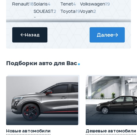
Renault
18
Solaris
4
Tenet
4
Volkswagen
19
SOUEAST
2
Toyota
19
Voyah
2
Ssangyong
4
Suzuki
9
SWM
3
Далее
Назад
Z
У
Zeekr
3
УАЗ
3
Подборки авто для Вас
Zotye
2
Новые автомобили
Дешевые автомобили