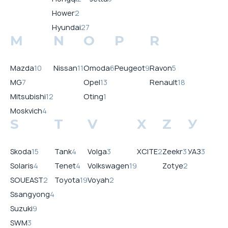
Hower
2
Hyundai
27
M
N
O
P
R
Mazda
10
Nissan
11
Omoda
6
Peugeot
9
Ravon
5
MG
7
Opel
13
Renault
18
Mitsubishi
12
Oting
1
Moskvich
4
S
T
V
X
Z
У
Skoda
15
Tank
4
Volga
3
XCITE
2
Zeekr
3
УАЗ
3
Solaris
4
Tenet
4
Volkswagen
19
Zotye
2
SOUEAST
2
Toyota
19
Voyah
2
Ssangyong
4
Suzuki
9
SWM
3