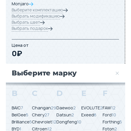
Monjaro
Выберите комплектацию
Выбрать модификацию
Выбрать цвет
Выбрать подарок
Цена от
0
₽
Выберите марку
B
C
D
E
F
BAIC
7
Changan
29
Daewoo
2
EVOLUTE
2
FAW
12
BelGee
5
Chery
27
Datsun
2
Exeed
6
Ford
10
Brilliance
5
Chevrolet
12
Dongfeng
10
Forthing
5
BYD
1
Citroen
12
Foton
2