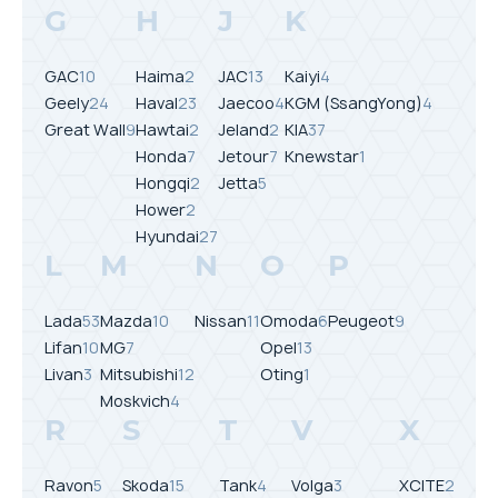
G
H
J
K
GAC
10
Haima
2
JAC
13
Kaiyi
4
Geely
24
Haval
23
Jaecoo
4
KGM (SsangYong)
4
Great Wall
9
Hawtai
2
Jeland
2
KIA
37
Honda
7
Jetour
7
Knewstar
1
Hongqi
2
Jetta
5
Hower
2
Hyundai
27
L
M
N
O
P
Lada
53
Mazda
10
Nissan
11
Omoda
6
Peugeot
9
Lifan
10
MG
7
Opel
13
Livan
3
Mitsubishi
12
Oting
1
Moskvich
4
R
S
T
V
X
Ravon
5
Skoda
15
Tank
4
Volga
3
XCITE
2