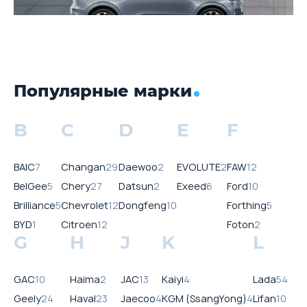
Популярные марки
B
C
D
E
F
BAIC
7
Changan
29
Daewoo
2
EVOLUTE
2
FAW
12
BelGee
5
Chery
27
Datsun
2
Exeed
6
Ford
10
Brilliance
5
Chevrolet
12
Dongfeng
10
Forthing
5
BYD
1
Citroen
12
Foton
2
G
H
J
K
L
GAC
10
Haima
2
JAC
13
Kaiyi
4
Lada
54
Geely
24
Haval
23
Jaecoo
4
KGM (SsangYong)
4
Lifan
10