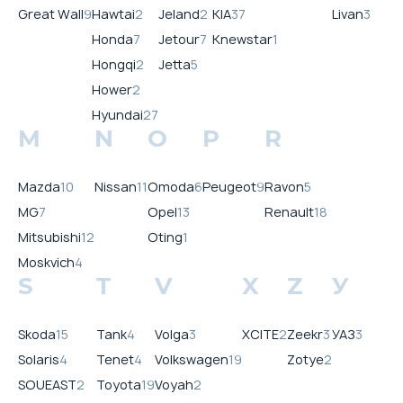
Great Wall
9
Hawtai
2
Jeland
2
KIA
37
Livan
3
Honda
7
Jetour
7
Knewstar
1
Hongqi
2
Jetta
5
Hower
2
Hyundai
27
M
N
O
P
R
Mazda
10
Nissan
11
Omoda
6
Peugeot
9
Ravon
5
MG
7
Opel
13
Renault
18
Mitsubishi
12
Oting
1
Moskvich
4
S
T
V
X
Z
У
Skoda
15
Tank
4
Volga
3
XCITE
2
Zeekr
3
УАЗ
3
Solaris
4
Tenet
4
Volkswagen
19
Zotye
2
SOUEAST
2
Toyota
19
Voyah
2