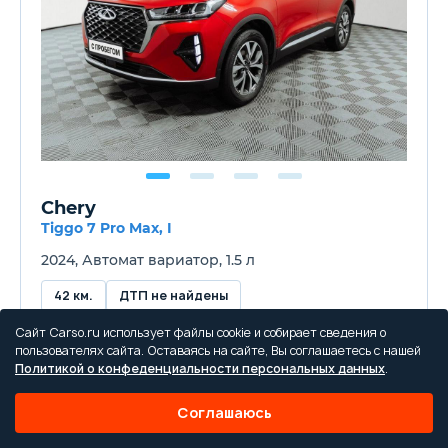
Chery
Tiggo 7 Pro Max, I
2024, Автомат вариатор, 1.5 л
42 км.
ДТП не найдены
Сайт Carso.ru использует файлы cookie и собирает сведения о
пользователях сайта. Оставаясь на сайте, Вы соглашаетесь с нашей
Цена от
Политикой о конфеденциальности персональных данных
.
1 459 000 ₽
Соглашаюсь
Купить в кредит