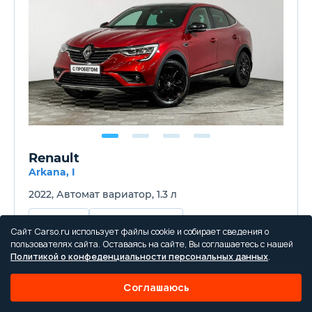
Renault
Arkana, I
2022, Автомат вариатор, 1.3 л
27 391 км.
ДТП не найдены
Сайт Carso.ru использует файлы cookie и собирает сведения о
пользователях сайта. Оставаясь на сайте, Вы соглашаетесь с нашей
Политикой о конфеденциальности персональных данных
.
Цена от
1 259 000 ₽
Соглашаюсь