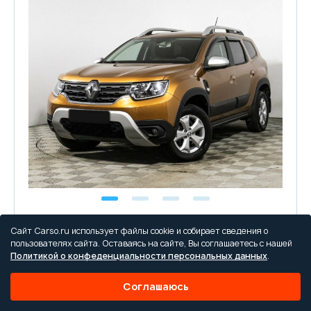
Renault
Сайт Carso.ru использует файлы cookie и собирает сведения о
Duster
пользователях сайта. Оставаясь на сайте, Вы соглашаетесь с нашей
Политикой о конфеденциальности персональных данных
.
2022, Механическая, 1.5 л
47 785 км.
ДТП не найдены
Соглашаюсь