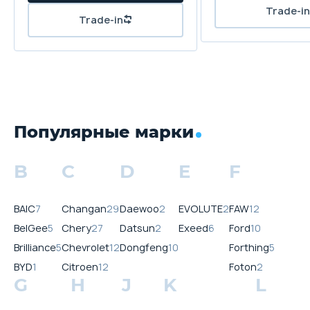
Популярные марки
B
C
D
E
F
BAIC
7
Changan
29
Daewoo
2
EVOLUTE
2
FAW
12
BelGee
5
Chery
27
Datsun
2
Exeed
6
Ford
10
Brilliance
5
Chevrolet
12
Dongfeng
10
Forthing
5
BYD
1
Citroen
12
Foton
2
G
H
J
K
L