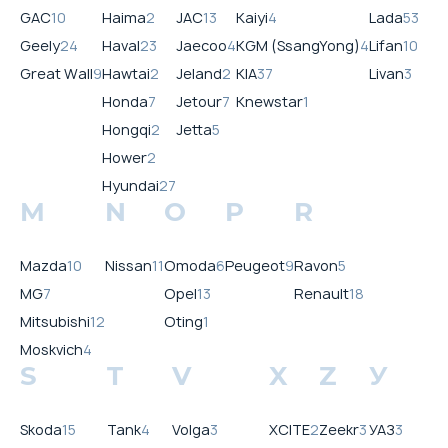
GAC
10
Haima
2
JAC
13
Kaiyi
4
Lada
53
Geely
24
Haval
23
Jaecoo
4
KGM (SsangYong)
4
Lifan
10
Great Wall
9
Hawtai
2
Jeland
2
KIA
37
Livan
3
Honda
7
Jetour
7
Knewstar
1
Hongqi
2
Jetta
5
Hower
2
Hyundai
27
M
N
O
P
R
Mazda
10
Nissan
11
Omoda
6
Peugeot
9
Ravon
5
MG
7
Opel
13
Renault
18
Mitsubishi
12
Oting
1
Moskvich
4
S
T
V
X
Z
У
Skoda
15
Tank
4
Volga
3
XCITE
2
Zeekr
3
УАЗ
3