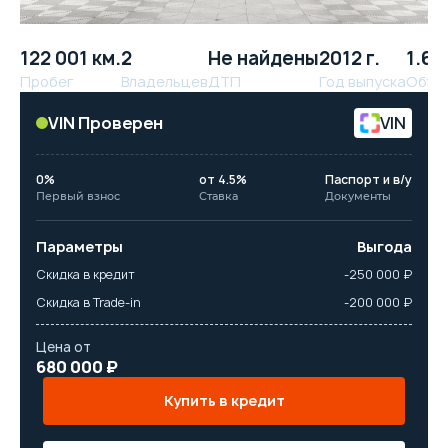
122 001 км.
2
Не найдены
2012 г.
1.6 л
Пробег
Владельцев
ДТП
Год выпуска
Объё
VIN Проверен
VIN
0%
от 4.5%
Паспорт и в/у
Первый взнос
Ставка
Документы
Параметры
Выгода
Скидка в кредит
-250 000 ₽
Скидка в Trade-in
-200 000 ₽
Цена от
680 000 ₽
Купить в кредит