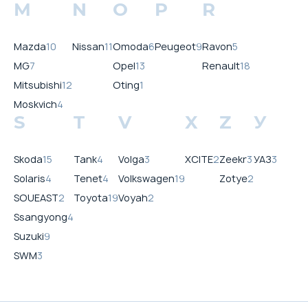
M
N
O
P
R
Mazda
10
Nissan
11
Omoda
6
Peugeot
9
Ravon
5
MG
7
Opel
13
Renault
18
Mitsubishi
12
Oting
1
Moskvich
4
S
T
V
X
Z
У
Skoda
15
Tank
4
Volga
3
XCITE
2
Zeekr
3
УАЗ
3
Solaris
4
Tenet
4
Volkswagen
19
Zotye
2
SOUEAST
2
Toyota
19
Voyah
2
Ssangyong
4
Suzuki
9
SWM
3