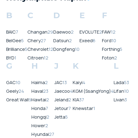
B
C
D
E
F
BAIC
7
Changan
29
Daewoo
2
EVOLUTE
2
FAW
12
BelGee
5
Chery
27
Datsun
2
Exeed
6
Ford
10
Brilliance
5
Chevrolet
12
Dongfeng
10
Forthing
5
BYD
1
Citroen
12
Foton
2
G
H
J
K
L
GAC
10
Haima
2
JAC
13
Kaiyi
4
Lada
53
Geely
24
Haval
23
Jaecoo
4
KGM (SsangYong)
4
Lifan
10
Great Wall
9
Hawtai
2
Jeland
2
KIA
37
Livan
3
Honda
7
Jetour
7
Knewstar
1
Hongqi
2
Jetta
5
Hower
2
Hyundai
27