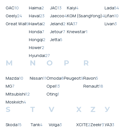
GAC
10
Haima
2
JAC
13
Kaiyi
4
Lada
54
Geely
24
Haval
23
Jaecoo
4
KGM (SsangYong)
4
Lifan
10
Great Wall
9
Hawtai
2
Jeland
2
KIA
37
Livan
3
Honda
7
Jetour
7
Knewstar
1
Hongqi
2
Jetta
5
Hower
2
Hyundai
27
M
N
O
P
R
Mazda
10
Nissan
11
Omoda
6
Peugeot
9
Ravon
5
MG
7
Opel
13
Renault
18
Mitsubishi
12
Oting
1
Moskvich
4
S
T
V
X
Z
У
Skoda
15
Tank
4
Volga
3
XCITE
2
Zeekr
3
УАЗ
3