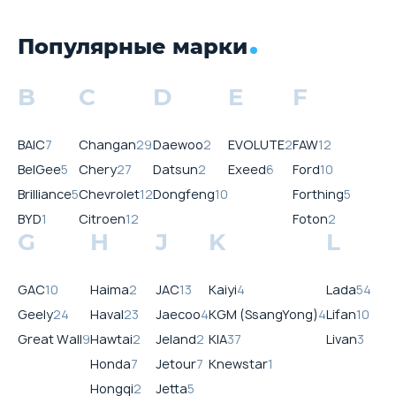
Популярные марки
B
C
D
E
F
BAIC
7
Changan
29
Daewoo
2
EVOLUTE
2
FAW
12
BelGee
5
Chery
27
Datsun
2
Exeed
6
Ford
10
Brilliance
5
Chevrolet
12
Dongfeng
10
Forthing
5
BYD
1
Citroen
12
Foton
2
G
H
J
K
L
GAC
10
Haima
2
JAC
13
Kaiyi
4
Lada
54
Geely
24
Haval
23
Jaecoo
4
KGM (SsangYong)
4
Lifan
10
Great Wall
9
Hawtai
2
Jeland
2
KIA
37
Livan
3
Honda
7
Jetour
7
Knewstar
1
Hongqi
2
Jetta
5