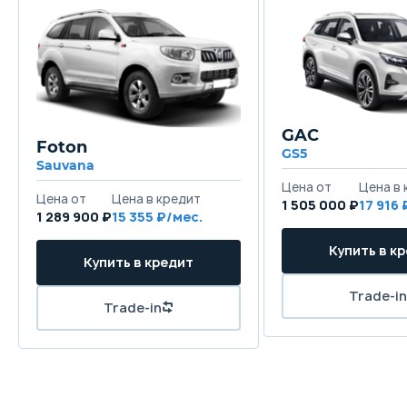
GAC
Foton
GS5
Sauvana
1 505 000 ₽
17 916
1 289 900 ₽
15 355