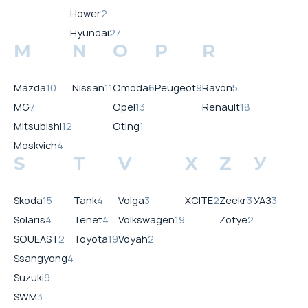
Hower
2
Hyundai
27
M
N
O
P
R
Mazda
10
Nissan
11
Omoda
6
Peugeot
9
Ravon
5
MG
7
Opel
13
Renault
18
Mitsubishi
12
Oting
1
Moskvich
4
S
T
V
X
Z
У
Skoda
15
Tank
4
Volga
3
XCITE
2
Zeekr
3
УАЗ
3
Solaris
4
Tenet
4
Volkswagen
19
Zotye
2
SOUEAST
2
Toyota
19
Voyah
2
Ssangyong
4
Suzuki
9
SWM
3